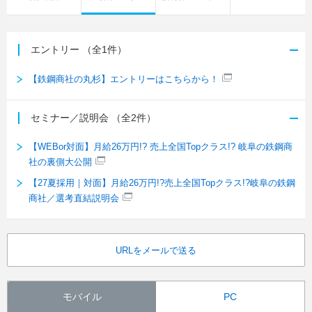
エントリー
（全1件）
【鉄鋼商社の丸杉】エントリーはこちらから！
セミナー／説明会
（全2件）
【WEBor対面】月給26万円!? 売上全国Topクラス!? 岐阜の鉄鋼商
社の裏側大公開
【27夏採用｜対面】月給26万円!?売上全国Topクラス!?岐阜の鉄鋼
商社／選考直結説明会
URLをメールで送る
モバイル
PC