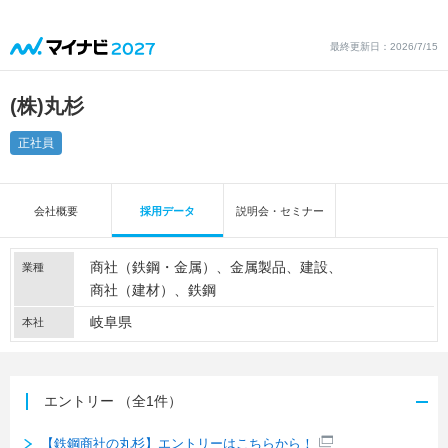
最終更新日：2026/7/15
(株)丸杉
正社員
会社概要
採用データ
説明会・セミナー
商社（鉄鋼・金属）
金属製品
建設
業種
商社（建材）
鉄鋼
岐阜県
本社
エントリー
（全1件）
【鉄鋼商社の丸杉】エントリーはこちらから！