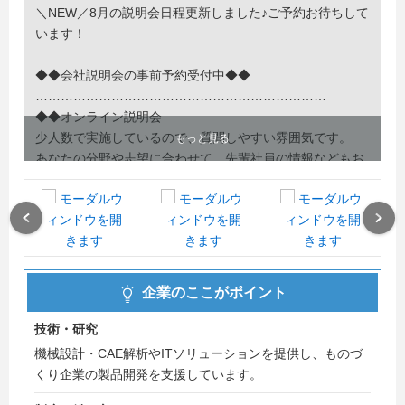
＼NEW／8月の説明会日程更新しました♪ご予約お待ちして
います！
◆◆会社説明会の事前予約受付中◆◆
……………………………………………………………
◆◆オンライン説明会
少人数で実施しているので、質問しやすい雰囲気です。
もっと見る
あなたの分野や志望に合わせて、先輩社員の情報などもお
伝えします！
◆◆セミナーページからエントリーしてください♪
Previous
Next
日程の個別調整もOK！気になることは一緒に解消しましょ
う。
……………………………………………………………
企業のここがポイント
全学部・全学科対象！
技術・研究
既卒（第二新卒）・文系の方も大歓迎です。
機械設計・CAE解析やITソリューションを提供し、ものづ
くり企業の製品開発を支援しています。