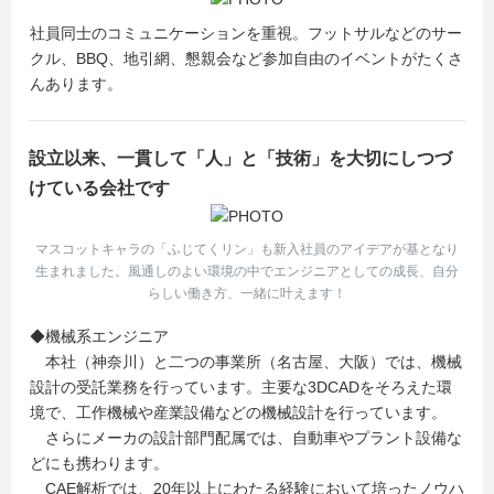
社員同士のコミュニケーションを重視。フットサルなどのサー
クル、BBQ、地引網、懇親会など参加自由のイベントがたくさ
んあります。
設立以来、一貫して「人」と「技術」を大切にしつづ
けている会社です
マスコットキャラの「ふじてくリン」も新入社員のアイデアが基となり
生まれました。風通しのよい環境の中でエンジニアとしての成長、自分
らしい働き方、一緒に叶えます！
◆機械系エンジニア
本社（神奈川）と二つの事業所（名古屋、大阪）では、機械
設計の受託業務を行っています。主要な3DCADをそろえた環
境で、工作機械や産業設備などの機械設計を行っています。
さらにメーカの設計部門配属では、自動車やプラント設備な
どにも携わります。
CAE解析では、20年以上にわたる経験において培ったノウハ