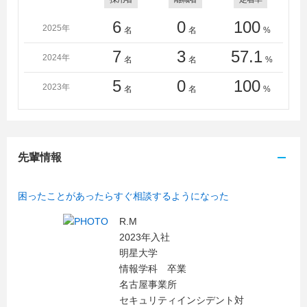
学校天王寺校、大阪工業技術専門学校、大阪公立大学工
業高等専門学校、大阪情報コンピュータ専門学校、北九
6
0
100
2025年
名
名
%
州工業高等専門学校、近畿コンピュータ電子専門学校、
熊本高等専門学校、ＫＣＳ福岡情報専門学校、神戸電子
7
3
57.1
2024年
名
名
%
専門学校、産業技術短期大学、静岡産業技術専門学校、
5
0
100
湘北短期大学、情報科学専門学校、東京都立産業技術高
2023年
名
名
%
等専門学校、東京マルチ・ＡＩ専門学校、鳥羽商船高等
専門学校、トライデントコンピュータ専門学校、長野県
工科短期大学校、長野平青学園、日本工学院専門学校、
日本工学院八王子専門学校、日本工学院北海道専門学
先輩情報
校、専門学校日本自動車大学校、専門学校日本鉄道＆ス
ポーツビジネスカレッジ、日本電子専門学校、日本理工
情報専門学校、八戸工業高等専門学校、ＨＡＬ大阪、Ｈ
困ったことがあったらすぐ相談するようになった
ＡＬ東京、北海道情報専門学校、ユービック情報専門学
R.M
校、横浜システム工学院専門学校、専門学校読売自動車
2023年入社
大学校、和歌山工業高等専門学校、東京町田情報ＩＴク
明星大学
リエイター専門学校
情報学科 卒業
名古屋事業所
セキュリティインシデント対