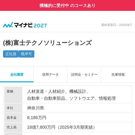
積極的に受付中 のコースあり
最終更新日：2026/8/7
(株)富士テクノソリューションズ
正社員
既卒可
会社概要
採用データ
説明会・セミナー
先輩情報
人材派遣・人材紹介
機械設計
業種
自動車・自動車部品
ソフトウエア
情報処理
神奈川県
本社
8,186万円
資本金
18億7,800万円（2025年3月期実績）
売上高