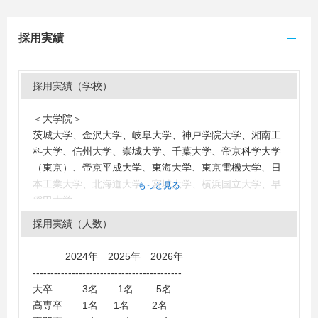
採用実績
採用実績（学校）
＜大学院＞
茨城大学、金沢大学、岐阜大学、神戸学院大学、湘南工
科大学、信州大学、崇城大学、千葉大学、帝京科学大学
（東京）、帝京平成大学、東海大学、東京電機大学、日
本工業大学、北海道大学、宮城大学、横浜国立大学、早
もっと見る
稲田大学
＜大学＞
採用実績（人数）
愛知大学、愛知学院大学、愛知学泉大学、愛知工科大
学、愛知淑徳大学、青山学院大学、茨城大学、愛媛大
2024年 2025年 2026年
学、桜花学園大学、大阪産業大学、大阪成蹊大学、神奈
------------------------------------------
川大学、神奈川工科大学、金沢大学、金沢工業大学、関
大卒 3名 1名 5名
西大学、関東学院大学、九州大学、京都教育大学、工学
高専卒 1名 1名 2名
院大学、神戸大学、神戸学院大学、国士舘大学、産業能