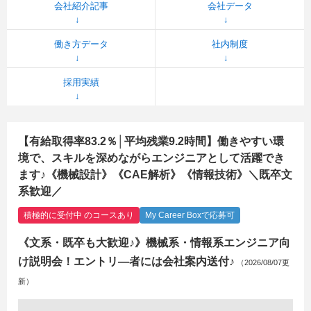
会社紹介記事
会社データ
働き方データ
社内制度
採用実績
【有給取得率83.2％│平均残業9.2時間】働きやすい環
境で、スキルを深めながらエンジニアとして活躍でき
ます♪《機械設計》《CAE解析》《情報技術》＼既卒文
系歓迎／
積極的に受付中 のコースあり
My Career Boxで応募可
《文系・既卒も大歓迎♪》機械系・情報系エンジニア向
け説明会！エントリ―者には会社案内送付♪
（2026/08/07更
新）