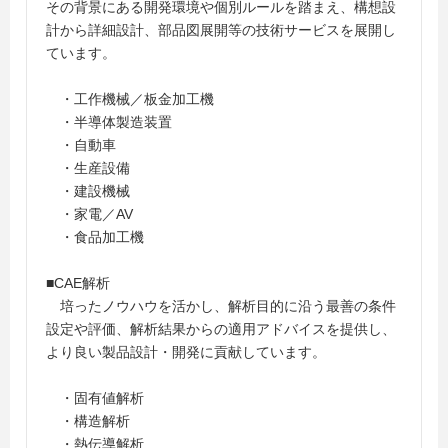
その背景にある開発環境や個別ルールを踏まえ、構想設
計から詳細設計、部品図展開等の技術サービスを展開し
ています。
・工作機械／板金加工機
・半導体製造装置
・自動車
・生産設備
・建設機械
・家電／AV
・食品加工機
■CAE解析
培ったノウハウを活かし、解析目的に沿う最善の条件
設定や評価、解析結果からの適用アドバイスを提供し、
より良い製品設計・開発に貢献しています。
・固有値解析
・構造解析
・熱伝導解析