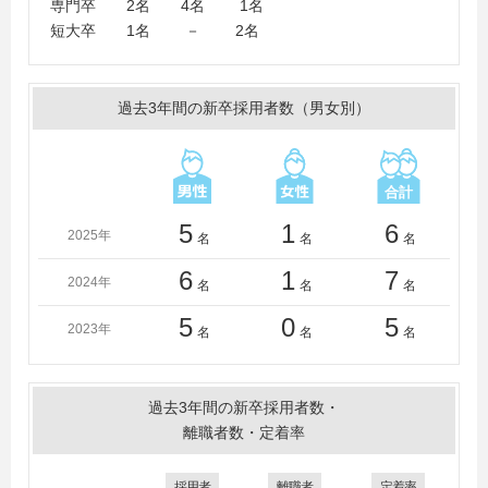
専門卒 2名 4名 1名
率大学、静岡大学、静岡理工科大学、芝浦工業大学、湘
短大卒 1名 － 2名
南工科大学、昭和女子大学、信州大学、椙山女学園大
学、摂南大学、専修大学、崇城大学、拓殖大学、玉川大
学、千葉工業大学、中央大学、帝京大学、帝京科学大学
過去3年間の新卒採用者数（男女別）
（東京）、東亜大学、桐蔭横浜大学、東海大学、東京芸
術大学、東京工科大学、東京工芸大学、東京電機大学、
東京都市大学、東京農業大学、東京農工大学、東京理科
大学、東洋大学、豊橋技術科学大学、同志社大学、長崎
総合科学大学、長野大学、名古屋外国語大学、名古屋学
5
1
6
2025年
名
名
名
院大学、名古屋工業大学、南山大学、西日本工業大学、
日本大学、八戸工業大学、広島国際学院大学、福井工業
6
1
7
2024年
名
名
名
大学、福岡工業大学、文教大学、法政大学、北海道科学
大学、北海道情報大学、室蘭工業大学、明治大学、名城
5
0
5
2023年
名
名
名
大学、明星大学、山梨学院大学、横浜商科大学、早稲田
大学
＜短大・高専・専門学校＞
過去3年間の新卒採用者数・
麻生情報ビジネス専門学校、アルスコンピュータ専門学
離職者数・定着率
校、岩谷学園よこはまＩＴビジネス専門学校、上田情報
ビジネス専門学校、大阪ＩＴプログラミング＆会計専門
採用者
離職者
定着率