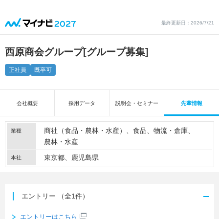
最終更新日：2026/7/21
西原商会グループ
[グループ募集]
正社員
既卒可
会社概要
採用データ
説明会・セミナー
先輩情報
商社（食品・農林・水産）
食品
物流・倉庫
業種
農林・水産
東京都、鹿児島県
本社
エントリー
（全1件）
エントリーはこちら