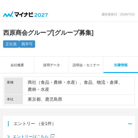
最終更新日：2026/7/21
西原商会グループ
[グループ募集]
正社員
既卒可
会社概要
採用データ
説明会・セミナー
先輩情報
商社（食品・農林・水産）
食品
物流・倉庫
業種
農林・水産
東京都、鹿児島県
本社
エントリー
（全1件）
エントリーはこちら