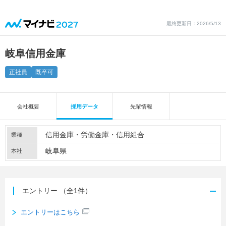
最終更新日：2026/5/13
岐阜信用金庫
正社員
既卒可
会社概要
採用データ
先輩情報
信用金庫・労働金庫・信用組合
業種
岐阜県
本社
エントリー
（全1件）
エントリーはこちら