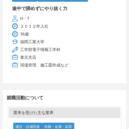
途中で諦めずにやり抜く力
H・T
２０１２年入社
36歳
福岡工業大学
工学部電子情報工学科
東京支店
現場管理、施工図作成など
就職活動について
選考を受けた主な業界
建設・設備関連
鉄鋼・金属・鉱業