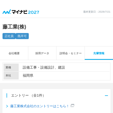
最終更新日：2026/7/21
藤工業(株)
正社員
既卒可
会社概要
採用データ
説明会・セミナー
先輩情報
設備工事・設備設計
建設
業種
福岡県
本社
エントリー
（全1件）
藤工業株式会社のエントリーはこちら！