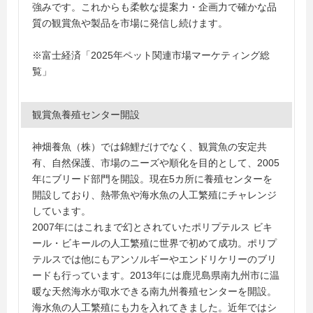
強みです。これからも柔軟な提案力・企画力で確かな品
質の観賞魚や製品を市場に発信し続けます。
※富士経済「2025年ペット関連市場マーケティング総
覧」
観賞魚養殖センター開設
神畑養魚（株）では錦鯉だけでなく、観賞魚の安定共
有、自然保護、市場のニーズや順化を目的として、2005
年にブリード部門を開設。現在5カ所に養殖センターを
開設しており、熱帯魚や海水魚の人工繁殖にチャレンジ
しています。
2007年にはこれまで幻とされていたポリプテルス ビキ
ール・ビキールの人工繁殖に世界で初めて成功。ポリプ
テルスでは他にもアンソルギーやエンドリケリーのブリ
ードも行っています。2013年には鹿児島県南九州市に温
暖な天然海水が取水できる南九州養殖センターを開設。
海水魚の人工繁殖にも力を入れてきました。近年ではシ