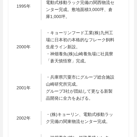
電動式移動ラック完備の関西物流セ
1995年
ンター完成。敷地面積3,000坪、倉
庫1,000坪。
・キョーリンフード工業(株)九州工
場に日本初の本格的なフレーク飼料
2000年
生産ライン新設。
・神畑養魚(株)山崎養魚場に社員寮
「蒼天慎悟寮」完成。
・兵庫県宍粟市にグループ総合施設
山崎研究所完成。
2001年
グループ3社が団結して更なる新製
品開発に全力をあげる。
・(株)キョーリン、電動式移動ラッ
2002年
ク完備の関東物流センター完成。