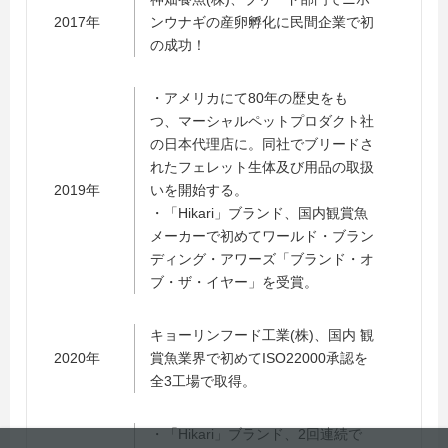
2017年
ンウナギの産卵孵化に民間企業で初
の成功！
・アメリカにて80年の歴史をも
つ、マーシャルペットプロダクト社
の日本代理店に。同社でブリードさ
れたフェレット生体及び用品の取扱
2019年
いを開始する。
・「Hikari」ブランド、国内観賞魚
メーカーで初めてワールド・ブラン
ディング・アワーズ「ブランド・オ
ブ・ザ・イヤー」を受賞。
キョーリンフード工業(株)、国内 観
2020年
賞魚業界で初めてISO22000承認を
全3工場で取得。
・「Hikari」ブランド、2回連続で