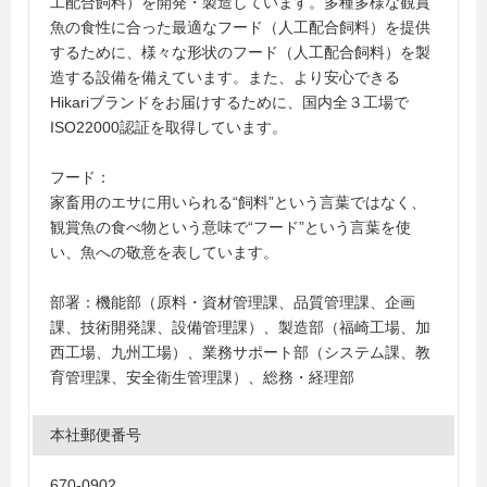
工配合飼料）を開発・製造しています。多種多様な観賞
魚の食性に合った最適なフード（人工配合飼料）を提供
するために、様々な形状のフード（人工配合飼料）を製
造する設備を備えています。また、より安心できる
Hikariブランドをお届けするために、国内全３工場で
ISO22000認証を取得しています。
フード：
家畜用のエサに用いられる“飼料”という言葉ではなく、
観賞魚の食べ物という意味で“フード”という言葉を使
い、魚への敬意を表しています。
部署：機能部（原料・資材管理課、品質管理課、企画
課、技術開発課、設備管理課）、製造部（福崎工場、加
西工場、九州工場）、業務サポート部（システム課、教
育管理課、安全衛生管理課）、総務・経理部
本社郵便番号
670-0902