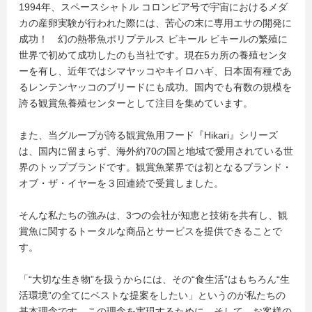
1994年、スペースシャトル コロンビア号で宇宙におけるメダ
カの産卵実験が行われた際には、苦心の末に専用エサの開発に
成功！ 幻の熱帯魚ポリプテルス ビキール ビキールの繁殖に
世界で初めて成功したのも当社です。現在5カ所の養殖センタ
ーを有し、近年ではシマヤッコやキイロハギ、日本固有種であ
るレンテンヤッコのブリードにも成功。国内でも有数の規模を
誇る観賞魚養殖センターとして注目を集めています。
また、当グループが誇る観賞魚用フード『Hikari』シリーズ
は、国内に留まらず、海外約70の国と地域で愛用されている世
界のトップブランドです。観賞魚業界では初となるブランド・
オブ・ザ・イヤーを３回連続で受賞しました。
そんな私たちの強みは、3つの会社が知恵と技術を共有し、観
賞魚に関するトータルな商品とサービスを提供できることで
す。
「“大切な生き物”を扱うからには、その“食生活”はもちろん“生
活環境”の全てにベストな提案をしたい」というのが私たちの
基本理念です。この理念を実現するために、そして、お客様の