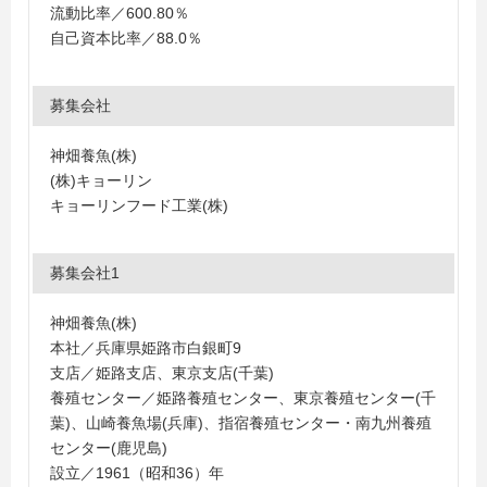
流動比率／600.80％
自己資本比率／88.0％
募集会社
神畑養魚(株)
(株)キョーリン
キョーリンフード工業(株)
募集会社1
神畑養魚(株)
本社／兵庫県姫路市白銀町9
支店／姫路支店、東京支店(千葉)
養殖センター／姫路養殖センター、東京養殖センター(千
葉)、山崎養魚場(兵庫)、指宿養殖センター・南九州養殖
センター(鹿児島)
設立／1961（昭和36）年