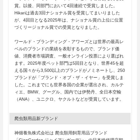
賞。以後、同部門において4回連続で受賞しました。
Hikariは過去3回ナショナル賞を受賞してまいりました
が、4回目となる2025年は、ナショナル賞の上位に位置
づくリージョナル賞での受賞となりました。
ワールド・ブランディング・アワーズとは世界の最高レ
ベルのブランドの業績を表彰するもので、ブランド価
値、消費者市場調査、一般オンライン投票により選ばれ
ます。2025年度ペット部門は5回目となり、世界45を超
える国々から3,500以上のブランドがノミネートし、250
ブランドが「ブランド・オブ・ザ・イヤー」を受賞しま
した。これまでにも世界各国の企業が選出され、カルテ
ィエ、BMW、グーグル、国内では伊勢丹、全日本空輸
（ANA）、ユニクロ、ヤクルトなどが受賞しています。
爬虫類用品新ブランド
神畑養魚株式会社は 爬虫類用飼育用品ブランド