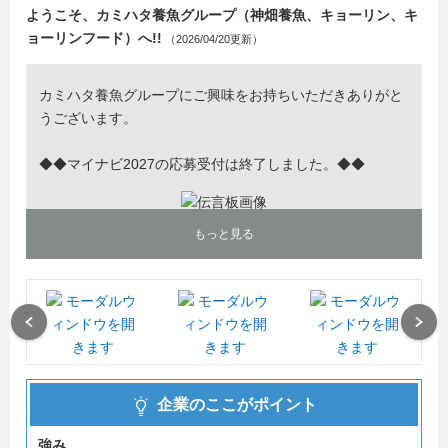
ようこそ、カミハタ養魚グループ（神畑養魚、キョーリン、キ
ョーリンフード）へ!!
（2026/04/20更新）
カミハタ養魚グループにご興味をお持ちいただきありがと
うございます。
◆◆マイナビ2027の応募受付は終了しました。◆◆
もっと見る
Previous
Next
企業のここがポイント
強み