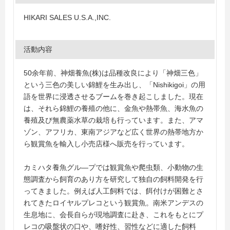
HIKARI SALES U.S.A.,INC.
活動内容
50余年前、神畑養魚(株)は品種改良により「神畑三色」
という三色の美しい錦鯉を生み出し、「Nishikigoi」の用
語を世界に浸透させるブームを巻き起こしました。現在
は、それら錦鯉の養殖の他に、金魚や熱帯魚、海水魚の
養殖及び無農薬水草の栽培も行っています。また、アマ
ゾン、アフリカ、東南アジアなど広く世界の熱帯地方か
ら観賞魚を輸入し小売店様へ販売を行っています。
カミハタ養魚グル―プでは観賞魚や爬虫類、小動物の生
態調査から飼育のあり方を研究して独自の飼料開発を行
ってきました。例えば人工飼料では、餌付けが困難とさ
れてきたロイヤルプレコという観賞魚。南米アンデスの
生息地に、会長自らが現地調査に赴き、これをもとにプ
レコの吸盤状の口や、嗜好性、習性などに適した飼料