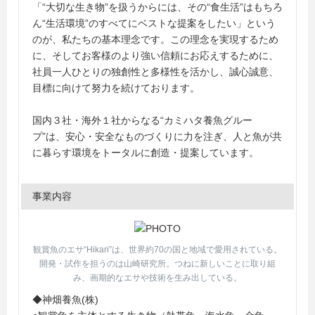
「“大切な生き物”を扱うからには、その“食生活”はもちろ
ん“生活環境”のすべてにベストな提案をしたい」という
のが、私たちの基本理念です。この理念を実現するため
に、そしてお客様のより強い信頼にお応えするために、
社員一人ひとりの独創性と多様性を活かし、誠心誠意、
目標に向けて努力を続けております。
国内３社・海外１社からなる“カミハタ養魚グルー
プ”は、安心・安全なものづくりに力を注ぎ、人と魚が共
に暮らす環境をトータルに創造・提案しています。
事業内容
観賞魚のエサ“Hikari”は、世界約70の国と地域で愛用されている。
開発・試作を担うのは山崎研究所。つねに新しいことに取り組
み、画期的なエサや技術を生み出している。
◆神畑養魚(株)