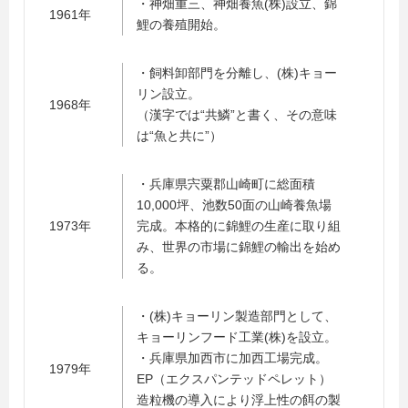
・神畑重三、神畑養魚(株)設立、錦
1961年
鯉の養殖開始。
・飼料卸部門を分離し、(株)キョー
リン設立。
1968年
（漢字では“共鱗”と書く、その意味
は“魚と共に”）
・兵庫県宍粟郡山崎町に総面積
10,000坪、池数50面の山崎養魚場
1973年
完成。本格的に錦鯉の生産に取り組
み、世界の市場に錦鯉の輸出を始め
る。
・(株)キョーリン製造部門として、
キョーリンフード工業(株)を設立。
・兵庫県加西市に加西工場完成。
1979年
EP（エクスパンテッドペレット）
造粒機の導入により浮上性の餌の製