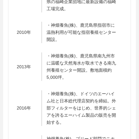
県の福崎企業団地に最新設備の福崎
工場完成。
・神畑養魚(株)、鹿児島県指宿市に
2010年
温熱利用が可能な指宿養殖センター
開設。
・神畑養魚(株)、鹿児島県南九州市
に温暖な天然海水が取水できる南九
2013年
州養殖センター開設。敷地面積約
5,000坪。
・神畑養魚(株)、ドイツのエーハイ
ム社と日本総代理店契約を締結。外
2016年
部フィルターをはじめ、世界的シェ
アを誇るエーハイム製品の販売を開
始する。
神畑養魚(株)、ブリード部門でニホ