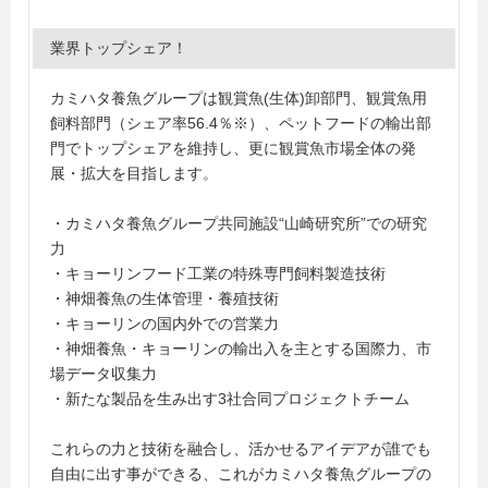
業界トップシェア！
カミハタ養魚グループは観賞魚(生体)卸部門、観賞魚用
飼料部門（シェア率56.4％※）、ペットフードの輸出部
門でトップシェアを維持し、更に観賞魚市場全体の発
展・拡大を目指します。
・カミハタ養魚グループ共同施設“山崎研究所”での研究
力
・キョーリンフード工業の特殊専門飼料製造技術
・神畑養魚の生体管理・養殖技術
・キョーリンの国内外での営業力
・神畑養魚・キョーリンの輸出入を主とする国際力、市
場データ収集力
・新たな製品を生み出す3社合同プロジェクトチーム
これらの力と技術を融合し、活かせるアイデアが誰でも
自由に出す事ができる、これがカミハタ養魚グループの