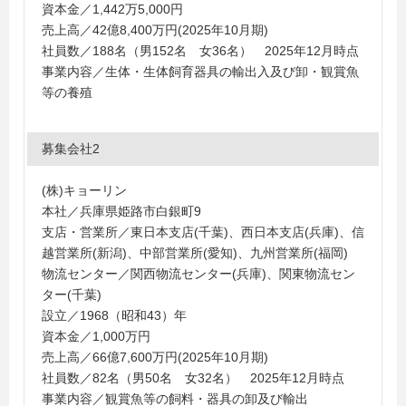
資本金／1,442万5,000円
売上高／42億8,400万円(2025年10月期)
社員数／188名（男152名 女36名） 2025年12月時点
事業内容／生体・生体飼育器具の輸出入及び卸・観賞魚
等の養殖
募集会社2
(株)キョーリン
本社／兵庫県姫路市白銀町9
支店・営業所／東日本支店(千葉)、西日本支店(兵庫)、信
越営業所(新潟)、中部営業所(愛知)、九州営業所(福岡)
物流センター／関西物流センター(兵庫)、関東物流セン
ター(千葉)
設立／1968（昭和43）年
資本金／1,000万円
売上高／66億7,600万円(2025年10月期)
社員数／82名（男50名 女32名） 2025年12月時点
事業内容／観賞魚等の飼料・器具の卸及び輸出