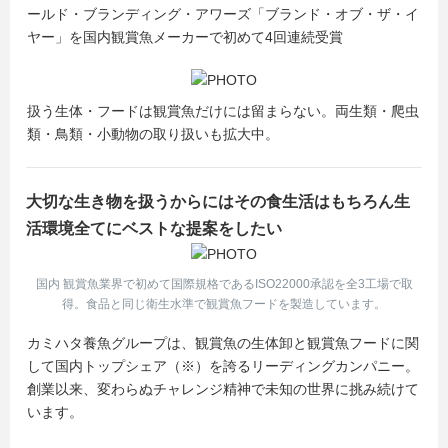
ールド・ブランディング・アワーズ「ブランド・オブ・ザ・イ
ヤー」を国内観賞魚メーカーで初めて4回連続受賞
扱う生体・フードは観賞魚だけには留まらない。両生類・爬虫
類・鳥類・小動物の取り扱いも拡大中。
大切な生き物を扱うからにはその食生活はもちろん生
活環境全てにベストな提案をしたい
国内 観賞魚業界で初めて国際規格であるISO22000承認を全3工場で取
得。食品と同じ衛生水準で観賞魚フードを製造しています。
カミハタ養魚グループは、観賞魚の生体卸と観賞魚フードに関
して国内トップシェア（※）を誇るリーディングカンパニー。
創業以来、変わらぬチャレンジ精神で未知の世界に挑み続けて
います。