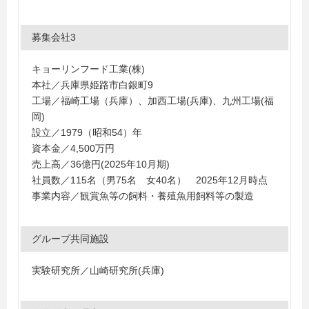
募集会社3
キョーリンフード工業(株)
本社／兵庫県姫路市白銀町9
工場／福崎工場（兵庫）、加西工場(兵庫)、九州工場(福
岡)
設立／1979（昭和54）年
資本金／4,500万円
売上高／36億円(2025年10月期)
社員数／115名（男75名 女40名） 2025年12月時点
事業内容／観賞魚等の飼料・養殖魚用飼料等の製造
グループ共同施設
実験研究所／山崎研究所(兵庫)