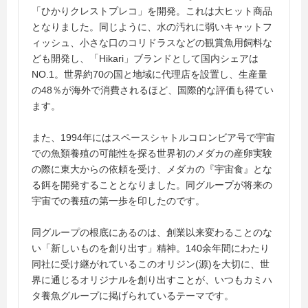
「ひかりクレストプレコ」を開発。これは大ヒット商品
となりました。同じように、水の汚れに弱いキャットフ
ィッシュ、小さな口のコリドラスなどの観賞魚用飼料な
ども開発し、「Hikari」ブランドとして国内シェアは
NO.1。世界約70の国と地域に代理店を設置し、生産量
の48％が海外で消費されるほど、国際的な評価も得てい
ます。
また、1994年にはスペースシャトルコロンビア号で宇宙
での魚類養殖の可能性を探る世界初のメダカの産卵実験
の際に東大からの依頼を受け、メダカの『宇宙食』とな
る餌を開発することとなりました。同グループが将来の
宇宙での養殖の第一歩を印したのです。
同グループの根底にあるのは、創業以来変わることのな
い「新しいものを創り出す」精神。140余年間にわたり
同社に受け継がれているこのオリジン(源)を大切に、世
界に通じるオリジナルを創り出すことが、いつもカミハ
タ養魚グループに掲げられているテーマです。