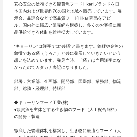
安心安全の信頼できる観賞魚フードHikariブランドを日
本国内および世界約70の国と地域へ販売しています。展
示会、品評会などで高品質フードHikari商品をアピー
ル。国内外に幅広い販売網を構築し、多くのお客様に商
品供給できる体制を維持拡大しています。
“キョーリン”は漢字では“共鱗”と書きます。錦鯉や金魚の
象徴である鱗（うろこ）と共に発展していきたいという
想いを込めています。発足当時、「鱗」は当用漢字にな
かったのでカタカナ表記になりました。
部署：営業部、企画部、開発部、国際部、業務部、物流
部、総務・経理部、特販部
◆キョーリンフード工業(株)
●観賞魚を主体とする生き物のフード（人工配合飼料）
の開発・製造
徹底した管理体制を構築し、生き物に最適なフード（人