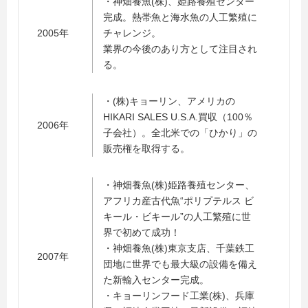
・神畑養魚(株)、姫路養殖センター
完成。熱帯魚と海水魚の人工繁殖に
2005年
チャレンジ。
業界の今後のあり方として注目され
る。
・(株)キョーリン、アメリカの
HIKARI SALES U.S.A.買収（100％
2006年
子会社）。全北米での「ひかり」の
販売権を取得する。
・神畑養魚(株)姫路養殖センター、
アフリカ産古代魚“ポリプテルス ビ
キール・ビキール”の人工繁殖に世
界で初めて成功！
・神畑養魚(株)東京支店、千葉鉄工
2007年
団地に世界でも最大級の設備を備え
た新輸入センター完成。
・キョーリンフード工業(株)、兵庫