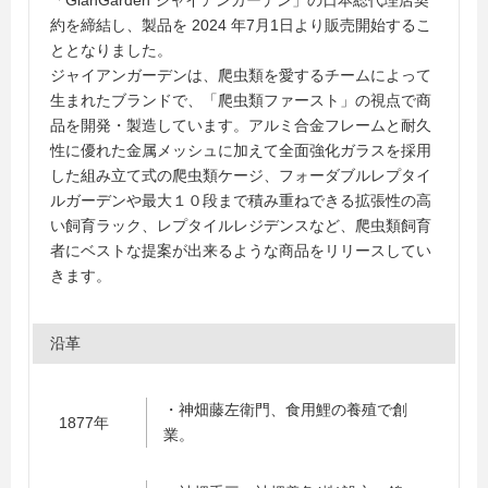
「GianGarden ジャイアンガーデン」の日本総代理店契
約を締結し、製品を 2024 年7月1日より販売開始するこ
ととなりました。
ジャイアンガーデンは、爬虫類を愛するチームによって
生まれたブランドで、「爬虫類ファースト」の視点で商
品を開発・製造しています。アルミ合金フレームと耐久
性に優れた金属メッシュに加えて全面強化ガラスを採用
した組み立て式の爬虫類ケージ、フォーダブルレプタイ
ルガーデンや最大１０段まで積み重ねできる拡張性の高
い飼育ラック、レプタイルレジデンスなど、爬虫類飼育
者にベストな提案が出来るような商品をリリースしてい
きます。
沿革
・神畑藤左衛門、食用鯉の養殖で創
1877年
業。