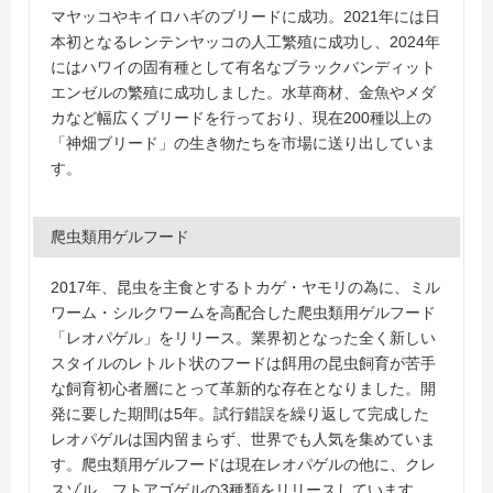
マヤッコやキイロハギのブリードに成功。2021年には日
本初となるレンテンヤッコの人工繁殖に成功し、2024年
にはハワイの固有種として有名なブラックバンディット
エンゼルの繁殖に成功しました。水草商材、金魚やメダ
カなど幅広くブリードを行っており、現在200種以上の
「神畑ブリード」の生き物たちを市場に送り出していま
す。
爬虫類用ゲルフード
2017年、昆虫を主食とするトカゲ・ヤモリの為に、ミル
ワーム・シルクワームを高配合した爬虫類用ゲルフード
「レオパゲル」をリリース。業界初となった全く新しい
スタイルのレトルト状のフードは餌用の昆虫飼育が苦手
な飼育初心者層にとって革新的な存在となりました。開
発に要した期間は5年。試行錯誤を繰り返して完成した
レオパゲルは国内留まらず、世界でも人気を集めていま
す。爬虫類用ゲルフードは現在レオパゲルの他に、クレ
スゾル、フトアゴゲルの3種類をリリースしています。