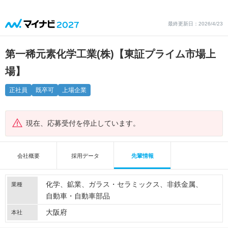
最終更新日：2026/4/23
第一稀元素化学工業(株)【東証プライム市場上
場】
正社員
既卒可
上場企業
現在、応募受付を停止しています。
会社概要
採用データ
先輩情報
化学
鉱業
ガラス・セラミックス
非鉄金属
業種
自動車・自動車部品
大阪府
本社