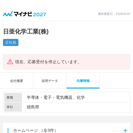
最終更新日：2026/3/10
日亜化学工業(株)
正社員
現在、応募受付を停止しています。
会社概要
採用データ
先輩情報
半導体・電子・電気機器
化学
業種
徳島県
本社
ホームページ
（全3件）