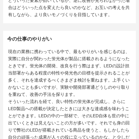
どういった要素が効いているか、逆に改善が見られなかった場
合はどういった点を変えたら良いのかなど、お互いの考えを共
有しながら、より良いモノづくりを目指しています。
今の仕事のやりがい
現在の業務に携わっている中で、最もやりがいを感じるのは、
実際に自分が関わった蛍光体が製品に搭載されるようになった
ときです。蛍光体の開発、改良を行う際はまず、LEDの設計担
当部署からある程度の特性や発光色の目標を提示されることが
多く、それを達成するべくさまざま検討を重ねます。上手くい
かないことも多いですが、実験や開発部署通どうしのやり取り
を重ねて、改善の手法を探ります。
そういった流れを経て、良い特性の蛍光体が完成し、さらに
LED製品への搭載が決定したときには大きな達成感を味わうこ
とができます。LEDの中の一部材で、そのLED自体も世の中に
出ていくときは見えないことの方が多いです。それでも身の回
りで弊社のLEDが搭載されている商品を使うと、もしかしたら
自分の頑張った成果が人々の役に立っているのかな、と少しだ