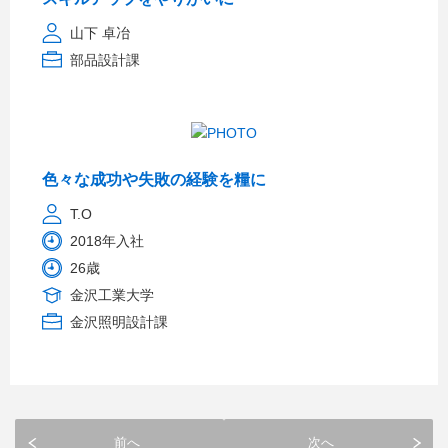
山下 卓冶
部品設計課
色々な成功や失敗の経験を糧に
T.O
2018年入社
26歳
金沢工業大学
金沢照明設計課
前へ
次へ