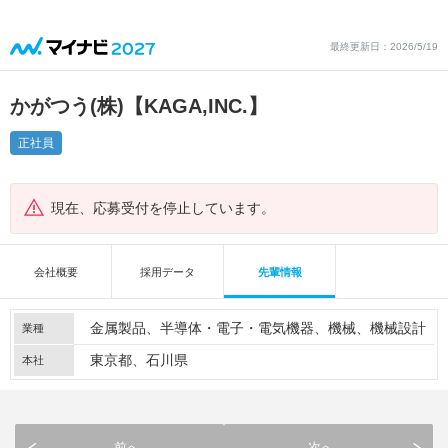
最終更新日：2026/5/19
かがつう(株)【KAGA,INC.】
正社員
現在、応募受付を停止しています。
会社概要
採用データ
先輩情報
金属製品
半導体・電子・電気機器
機械
機械設計
業種
東京都、石川県
本社
前へ
次へ