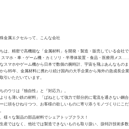
殊金属エクセルって、こんな会社
ちは、精密で高機能な「金属材料」を開発・製造・販売している会社で
・スマホ・車・ゲーム機・カミソリ・半導体装置・食品・医療用メス…
なスマホやゲーム機から日本で数個の腕時計、宇宙を飛ぶあんなものま
から85年、金属材料に携わり続け国内の大手企業から海外の急成長企
取引いただいています。
ちのウリは『独自性』と『対応力』。
よりも薄い鉄の材料」「ばねとして強力で部分的に電流を通さない鋼合
ーに頭をひねりつつ、お客様の欲しいものに寄り添うモノづくりにこだ
。
、様々な製品の部品材料でシェアトップクラス！
生産ではなく、他社では製造できないものも取り扱い、扱特許技術多数