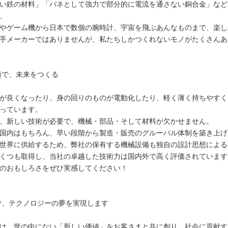
い鉄の材料」「バネとして強力で部分的に電流を通さない銅合金」など
、
やゲーム機から日本で数個の腕時計、宇宙を飛ぶあんなものまで、楽し
手メーカーではありませんが、私たちしかつくれないモノがたくさんあ
術で、未来をつくる
が良くなったり、身の回りのものが電動化したり、軽く薄く持ちやすく
っています。
、新しい技術が必要で、機械・部品・そして材料が欠かせません。
国内はもちろん、早い段階から製造・販売のグルーバル体制を築き上げ
世界に供給するため、弊社の保有する機械設備も独自の設計思想による
くつも取得し、当社の卓越した技術力は国内外で高く評価されています
のおもしろさをぜひ実感してください！
で、テクノロジーの夢を実現します
は、世の中にない「新しい価値」をお客さまと共に創り、社会に貢献す