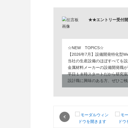
★★エントリー受付
☆NEW TOPICS☆
【2026年7月】設備開発特化型
当社の生産設備のほぼすべてを設
金属材料メーカーの設備開発職が
平日１８時スタートだから研究室
設計職に興味のある方、ぜひご検
こんにちは！特殊金属エクセル採
Previous
私たちはオーダーメイド型の高機
あなたの身近にあるスマートフォ