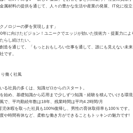
金属材料の提供を通じて、人々の豊かな生活や産業の発展、IT化に役
クノロジーの夢を実現します」
00年に向けたビジョン！ユニークでエッジが効いた技術力・提案力に
たらし続けたい。
創造を通じて、「もっとおもしろい仕事を通して、誰にも見えない未来
社です。
くり働く社風
いる社員の多くは、知識ゼロからのスタート。
を始め、基礎知識から応用まで少しずつ知識・経験を積んでいける環境
風で、平均勤続年数は18年、残業時間は平均4.2時間/月
育児休暇を取った社員も100%復帰し、男性の育休取得率も100％です。
度や時間有休など、柔軟な働き方ができることもトッキンの魅力です!