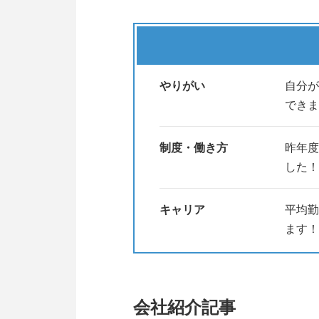
幅広い分野のいろいろな部品の材
「金属と言われてもピンと来ない
社員の多くが、学部を問わず、知
やりがい
自分が
どなたでもお気軽にまずはWeb
できま
お待ちしております！
制度・働き方
昨年度
した！
キャリア
平均勤
ます！
会社紹介記事