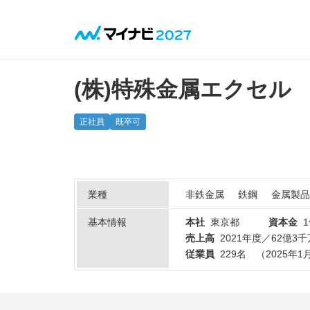
(株)特殊金属エクセル
正社員
既卒可
業種
非鉄金属
鉄鋼
金属製品
基本情報
本社
東京都
資本金
売上高
2021年度／62億3千
従業員
229名 （2025年