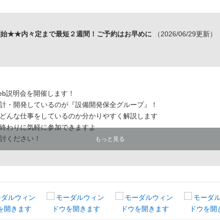
開始★★内々定まで最短２週間！ご予約はお早めに
（2026/06/29更新）
Web説明会を開催します！
計・開発しているのが『設備開発保全グループ』！
どんな仕事をしているのか分かりやすく解説します
終わりに気軽に参加できますよ
討ください！
もっと見る
用担当です。
能な金属材料メーカーです。
ン・ＰＣ・ゲーム機・自動車・半導体・アパレル・医療器具・航空宇宙など