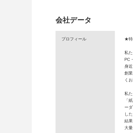
会社データ
プロフィール
★特
私た
PC
身近
創業
くお
私た
「紙
ーダ
した
結果
大量