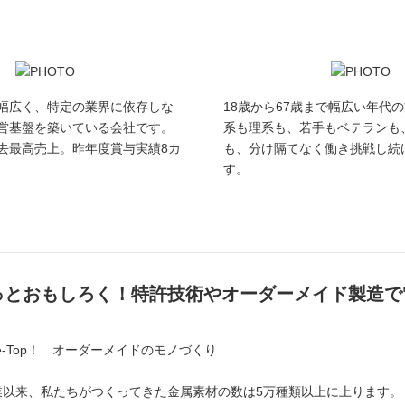
幅広く、特定の業界に依存しな
18歳から67歳まで幅広い年代
営基盤を築いている会社です。
系も理系も、若手もベテランも
去最高売上。昨年度賞与実績8カ
も、分け隔てなく働き挑戦し続
す。
っとおもしろく！特許技術やオーダーメイド製造で"
iche-Top！ オーダーメイドのモノづくり
創業以来、私たちがつくってきた金属素材の数は5万種類以上に上ります。