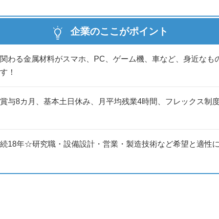
料に使われています。
企業のここがポイント
…」という方も、大丈夫
識ゼロからのスタートです。
関わる金属材料がスマホ、PC、ゲーム機、車など、身近なも
説明会へご参加ください。
す！
賞与8カ月、基本土日休み、月平均残業4時間、フレックス制度
続18年☆研究職・設備設計・営業・製造技術など希望と適性