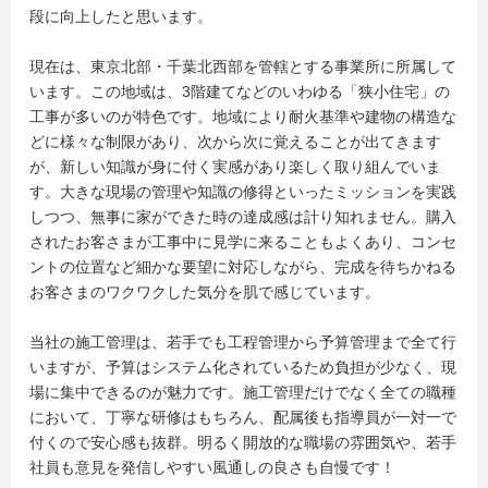
段に向上したと思います。
現在は、東京北部・千葉北西部を管轄とする事業所に所属して
います。この地域は、3階建てなどのいわゆる「狭小住宅」の
工事が多いのが特色です。地域により耐火基準や建物の構造な
どに様々な制限があり、次から次に覚えることが出てきます
が、新しい知識が身に付く実感があり楽しく取り組んでいま
す。大きな現場の管理や知識の修得といったミッションを実践
しつつ、無事に家ができた時の達成感は計り知れません。購入
されたお客さまが工事中に見学に来ることもよくあり、コンセ
ントの位置など細かな要望に対応しながら、完成を待ちかねる
お客さまのワクワクした気分を肌で感じています。
当社の施工管理は、若手でも工程管理から予算管理まで全て行
いますが、予算はシステム化されているため負担が少なく、現
場に集中できるのが魅力です。施工管理だけでなく全ての職種
において、丁寧な研修はもちろん、配属後も指導員が一対一で
付くので安心感も抜群。明るく開放的な職場の雰囲気や、若手
社員も意見を発信しやすい風通しの良さも自慢です！