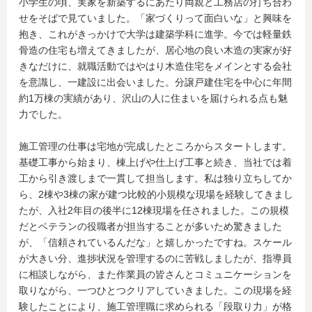
小学生の頃、実家を新築するにあたり両親と工務店の打ち合わ
せをそばで見ていました。「家づくりって面白いな」と興味を
抱き、これがきっかけで大学は建築学科に進学。今では軽量鉄
骨造の住宅も増えてきましたが、居心地の良い木造の実家が好
きなだけに、就職活動ではやはり木造住宅をメインとする会社
を意識し、一建設に出会いました。分譲戸建住宅を中心に年間
約1万棟の実績があり、沢山の人に住まいを届けられる点も魅
力でした。
施工管理の仕事は宅地が完成したところからスタートします。
基礎工事から始まり、棟上げや仕上げ工事と続き、当社では着
工から引き渡しまで一貫して担当します。私は独り立ちしてか
ら、2棟や3棟の家が建つ比較的小規模な現場を経験してきまし
たが、入社2年目の後半に12棟現場を任されました。この規模
だとベテランの役職者が担当することが多いため驚きました
が、「信頼されているんだな」と嬉しかったですね。スケール
が大きい分、進捗状況を管理するのに苦戦しましたが、指導員
に相談しながら、また作業員の皆さんとコミュニケーションを
取りながら、一つひとつクリアしていきました。この現場を経
験したことにより、施工管理職に求められる「段取り力」が格