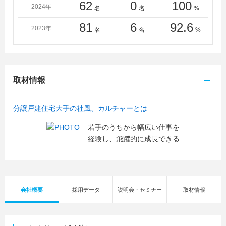
屋大学、名古屋学院大学、名古屋経済大学、名古屋女子
62
0
100
2024年
名
名
%
大学、南山大学、新潟工科大学、日本大学、日本工業大
81
6
92.6
学、日本女子大学、日本福祉大学、白鴎大学、八戸学院
2023年
名
名
%
大学、八戸工業大学、兵庫県立大学、広島工業大学、広
島修道大学、福井大学、福岡大学、法政大学、北海学園
大学、三重大学、宮城学院女子大学、武庫川女子大学、
室蘭工業大学、明海大学、明治大学、明治学院大学、名
取材情報
城大学、明星大学、目白大学、ものつくり大学、桃山学
院大学、山口大学、山梨大学、四日市大学、立教大学、
立正大学、立命館大学、龍谷大学、流通科学大学、早稲
分譲戸建住宅大手の社風、カルチャーとは
田大学、皇學館大学、高知大学
若手のうちから幅広い仕事を
＜短大・高専・専門学校＞
経験し、飛躍的に成長できる
青山製図専門学校、麻生建築＆デザイン専門学校、ＥＣ
Ｃ国際外語専門学校、大阪工業技術専門学校、大阪ハイ
テクノロジー専門学校、小山工業高等専門学校、九州測
量専門学校、＜専＞京都建築大学校、中央工学校、京都
建築専門学校、群馬県立前橋産業技術専門校、群馬日建
会社概要
採用データ
説明会・セミナー
取材情報
工科専門学校、東京日建工科専門学校、専門学校東京テ
クニカルカレッジ、修成建設専門学校、東海工業専門学
校金山校、東北電子専門学校、日本工学院八王子専門学