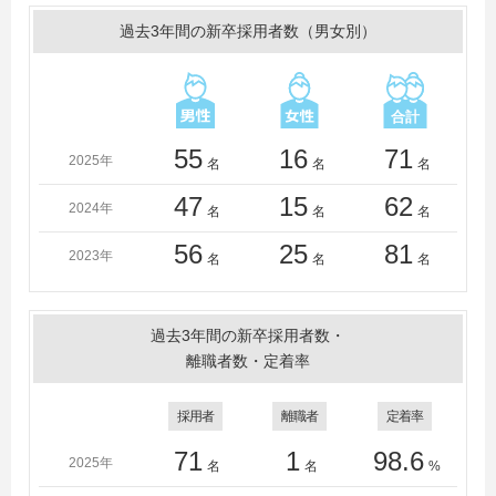
近畿大学、熊本大学、久留米大学、工学院大学、神戸芸
過去3年間の新卒採用者数（男女別）
術工科大学、國學院大學、国士舘大学、駒澤大学、駒沢
女子大学、埼玉大学、佐賀大学、静岡大学、芝浦工業大
学、下関市立大学、秀明大学、淑徳大学、東京都立大
学、尚絅学院大学、湘南工科大学、尚美学園大学、昭和
女子大学、実践女子大学、城西大学、駿河台大学、成城
55
16
71
2025年
名
名
名
大学、摂南大学、専修大学、創価大学、大正大学、太成
学院大学、高千穂大学、高松大学、拓殖大学、多摩大
47
15
62
2024年
名
名
名
学、玉川大学、多摩美術大学、大東文化大学、大同大
学、筑紫女学園大学、千葉大学、千葉工業大学、千葉商
56
25
81
2023年
名
名
名
科大学、中央大学、中央学院大学、中京大学、中部大
学、帝京大学、帝京平成大学、帝塚山大学、桐蔭横浜大
学、東海大学、東京大学、東京家政大学、東京家政学院
過去3年間の新卒採用者数・
大学、東京経済大学、東京工業大学、東京工芸大学、東
離職者数・定着率
京国際大学、東京電機大学、東京都市大学、東京農業大
学、東京理科大学、東北学院大学、東北工業大学、東北
採用者
離職者
定着率
福祉大学、東北文化学園大学、東洋大学、富山大学、同
志社大学、同志社女子大学、獨協大学、長岡技術科学大
71
1
98.6
2025年
名
名
%
学、長崎大学、長崎県立大学、長崎総合科学大学、名古