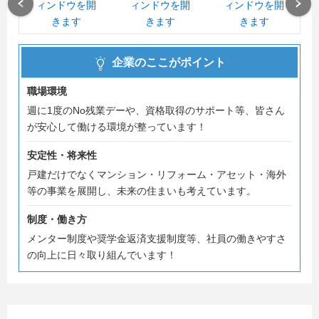
Previous
Next
・ 8/7 (金) 16：00～16：50
・8/13 (木) 11：00～11：50
企業のここがポイント
・8/18 (火) 16：00～16：50
職場環境
週に1度のNo残業デーや、資格取得のサポート等、皆さん
・8/24 (月) 13：30～14：20
が安心して働ける環境が整っています！
安定性・将来性
ご予約お待ちしております・・・！
戸建だけでなくマンション・リフォーム・アセット・海外
等の事業を展開し、未来の住まいも考えています。
制度・働き方
メンター制度や奨学金返済支援制度等、社員の働きやすさ
の向上に日々取り組んでいます！