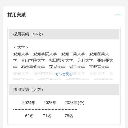
採用実績
採用実績（学校）
＜大学＞
愛知大学、愛知学院大学、愛知工業大学、愛知産業大
学、青山学院大学、秋田県立大学、足利大学、亜細亜大
学、石巻専修大学、茨城大学、岩手大学、宇都宮大学、
愛媛大学、追手門学院大学、桜美林大学、大分大学、大
もっと見る
阪経済大学、大阪工業大学、大阪国際大学、大阪産業大
学、大阪商業大学、大阪市立大学、大妻女子大学、大手
採用実績（人数）
前大学、岡山理科大学、沖縄大学、鹿児島国際大学、神
奈川大学、金沢工業大学、関西大学、関西国際大学、関
2024年 2025年 2026年(予)
西学院大学、関東学院大学、関東学園大学、学習院大
---------------------------------------------
学、畿央大学、北九州市立大学、九州大学、九州産業大
62名 71名 78名
学、九州女子大学、京都大学、京都産業大学、京都精華
大学、京都橘大学、京都美術工芸大学、共立女子大学、