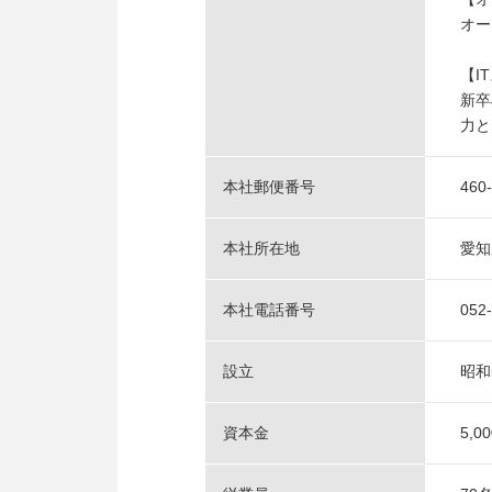
オー
【I
新卒
力と
本社郵便番号
460
本社所在地
愛知
本社電話番号
052
設立
昭和
資本金
5,0