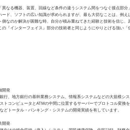
「異なる機器、装置、回線など条件の違うシステム間をつなぐ接点部分
ハード、ソフトの広い知識が求められますが、最も大切なことは、例え
ト側なのか解決が困難な時、自分が積み重ねてきた経験と技術を信じ、
この『インターフェイス』部分の技術者と同じようにやりとげる強い「信
融開発
銀行、地方銀行の基幹業務システム、情報系システムなどの大規模シス
ストコンピュータとATMの中間に位置するサーバーでプロトコル変換を
などトータル・バンキング・システムの開発実績を有しています。
共開発