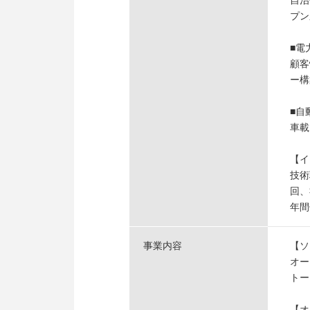
自治
プン
■電
顧客
ー構
■自
車載
【イ
技術
回、
年間
事業内容
【ソ
オー
トー
【オ