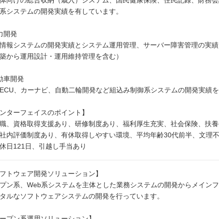
体向けの総合収納（歳入）システム、国民健康保険、住民記録、財務会
系システムの開発実績を有しています。
力開発
情報システムの開発実績とシステム運用管理、サーバー障害管理の実績
築から運用設計・運用維持管理を含む）
動車開発
ECU、カーナビ、自動二輪開発など組込み制御系システムの開発実績
ンターフェイスのポイント】
職、資格取得支援あり、研修制度あり、福利厚生充実、社会保険、扶養
社内評価制度あり、有休取得しやすい環境、平均年齢30代前半、文理
休日121日、引越し手当あり
フトウェア開発ソリューション】
プン系、Web系システムを主体とした業務システムの開発からメイン
タルなソフトウェアシステムの開発を行っています。
ープン系運用ソリューション】