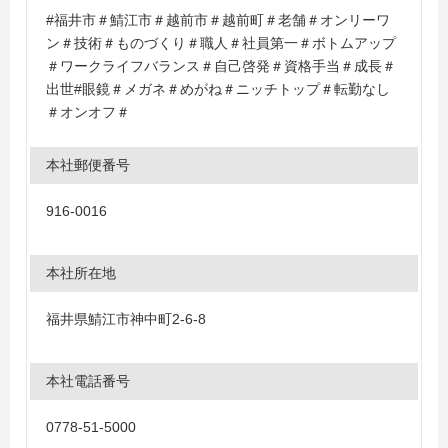
#福井市＃鯖江市＃越前市＃越前町＃老舗＃オンリーワ
ン＃技術＃ものづくり＃職人＃社員第一＃ボトムアップ
＃ワークライフバランス＃自己啓発＃資格手当＃成長＃
出世#眼鏡＃メガネ＃めがね＃ニッチトップ＃転勤なし
＃オンオフ＃
本社郵便番号
916-0016
本社所在地
福井県鯖江市神中町2-6-8
本社電話番号
0778-51-5000