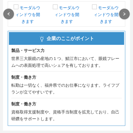
皆さんの生活に密接していますが、なかなか知られていな
い技術、表面処理加工。
Previous
Next
そんな技術を是非知ってください。
是非会社見学会に参加して、当社の社員とふれあい、風土
企業のここがポイント
や雰囲気を感じてください。ご参加お待ちしております。
製品・サービス力
世界三大眼鏡の産地の１つ、鯖江市において、眼鏡フレー
ムへの表面処理で高いシェアを有しております。
制度・働き方
転勤は一切なく、福井県でのお仕事になります。ライフプ
ランが立てやすいです。
制度・働き方
資格取得支援制度や、資格手当制度を拡充しており、自己
研鑽をサポートします。