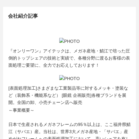
会社紹介記事
『オンリーワン』アイテックは、メガネ産地・鯖江で培った圧
倒的トップシェアの技術と実績で、各種分野に渡るお客様の表
面処理ご要望に、全力でお応えしております！
[表面処理加工]さまざまな工業製品等に対するメッキ・塗装な
ど（装飾系・機能系など） [眼鏡 企画販売]各種ブランドを展
開。全国の卸、小売チェーン店へ販売
～事業概要～
日本で生産されるメガネフレームの95％以上は、ここ福井県鯖
江（サバエ）産。当社は、世界3大メガネ産地・「サバエ」産
めがねフレームへの表面処理加工において、高いシェアを有し