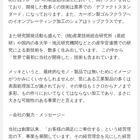
ており、開発した数多くの技術は業界での「デファクトスタン
ダード」になっております。また、カーボン製ゴルフクラブへ
のイオンプレーティング加工のシェアはトップクラスです。
また研究開発活動も盛んで、(独)産業技術総合研究所（産総
研）や国内の各大学・地元研究機関などとの産学官連携での研
究による新技術を、数多く生み出しています。 この中から
「世界で最初に当社が開発した」技術も含まれています。
メッキというと、最終的なモノ・製品では無いためにイメージ
がつかみにくいかもしれませんが、世にある工業製品の多くは
表面処理加工が施されており、その単位もミクロからナノまで
多彩。もの作りにおいてなくてはならない加工であり、まさに
大きな可能性のある事業だと言えます。
～会社の魅力・メッセージ～
当社は創業以来、「お客様の満足にご奉仕する」という経営理
念の下、事業を展開しています。その経営理念を元にした経営