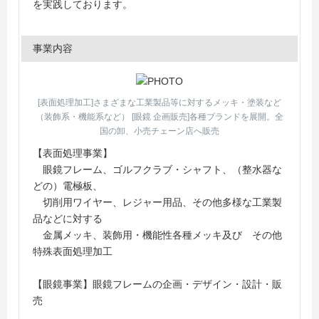
を実践しております。
事業内容
[表面処理加工]さまざまな工業製品等に対するメッキ・塗装など
（装飾系・機能系など） [眼鏡 企画販売]各種ブランドを展開。全
国の卸、小売チェーン店へ販売
【表面処理事業】
眼鏡フレーム、ゴルフクラブ・シャフト、（整水器な
どの）電極板、
切削用ワイヤー、レジャー用品、その他多様な工業製
品などに対する
金属メッキ、装飾用・機能性各種メッキ及び その他
特殊表面処理加工
【眼鏡事業】眼鏡フレームの企画・デザイン・設計・販
売