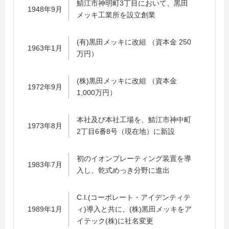
鯖江市神明町3丁目において、黒田
1948年9月
メッキ工業所を設立創業
(有)黒田メッキに改組 （資本金 250
1963年1月
万円）
(株)黒田メッキに改組 （資本金
1972年9月
1,000万円）
本社及び本社工場を、鯖江市神中町
1973年8月
2丁目6番8号（現在地）に新設
初のイオンプレーティング装置を導
1983年7月
入し、乾式めっき分野に進出
C.I.(コーポレート・アイデンティテ
1989年1月
ィ)導入と共に、(株)黒田メッキをア
イテック(株)に社名変更