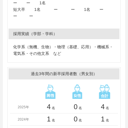
ー ー 1名
短大卒 1名 ー ー 1名 ー
ー ー
採用実績（学部・学科）
化学系（無機、生物）・物理（基礎、応用）・機械系・
電気系・その他文系 など
過去3年間の新卒採用者数（男女別）
4
0
4
2025年
名
名
名
1
0
1
2024年
名
名
名