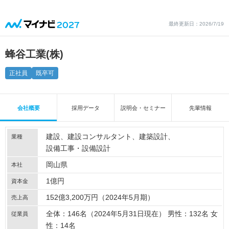
最終更新日：2026/7/19
蜂谷工業(株)
正社員
既卒可
会社概要
採用データ
説明会・セミナー
先輩情報
建設
建設コンサルタント
建築設計
業種
設備工事・設備設計
岡山県
本社
1億円
資本金
152億3,200万円（2024年5月期）
売上高
全体：146名（2024年5月31日現在） 男性：132名 女
従業員
性：14名