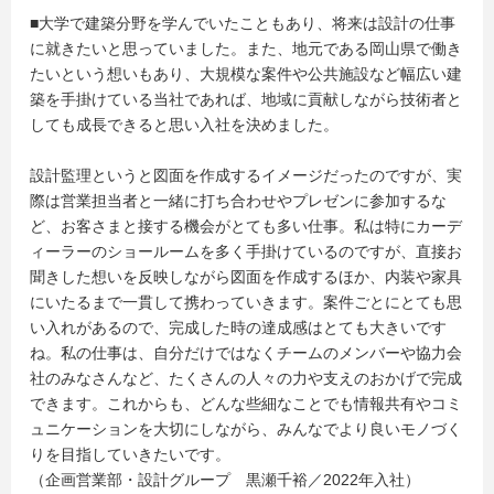
■大学で建築分野を学んでいたこともあり、将来は設計の仕事
に就きたいと思っていました。また、地元である岡山県で働き
たいという想いもあり、大規模な案件や公共施設など幅広い建
築を手掛けている当社であれば、地域に貢献しながら技術者と
しても成長できると思い入社を決めました。
設計監理というと図面を作成するイメージだったのですが、実
際は営業担当者と一緒に打ち合わせやプレゼンに参加するな
ど、お客さまと接する機会がとても多い仕事。私は特にカーデ
ィーラーのショールームを多く手掛けているのですが、直接お
聞きした想いを反映しながら図面を作成するほか、内装や家具
にいたるまで一貫して携わっていきます。案件ごとにとても思
い入れがあるので、完成した時の達成感はとても大きいです
ね。私の仕事は、自分だけではなくチームのメンバーや協力会
社のみなさんなど、たくさんの人々の力や支えのおかげで完成
できます。これからも、どんな些細なことでも情報共有やコミ
ュニケーションを大切にしながら、みんなでより良いモノづく
りを目指していきたいです。
（企画営業部・設計グループ 黒瀬千裕／2022年入社）