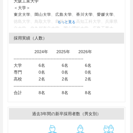
大阪工業大学
＜大学＞
東北大学、岡山大学、広島大学、香川大学、愛媛大学、
徳島大学、鳥取大学、島根大学、高知工科大学、兵庫県
もっと見る
立大学、北九州市立大学、岡山理科大学、広島工業大
学、近畿大学、福山大学、金沢工業大学、大阪産業大
採用実績（人数）
学、大阪工業大学、岡山商科大学、吉備国際大学、ノー
トルダム清心女子大学、就実大学、愛知工業大学、大阪
2024年 2025年 2026年
経済大学、関西大学、九州産業大学、京都産業大学、神
-----------------------------------------------
戸学院大学、国士舘大学、駒澤大学、芝浦工業大学、摂
大学 6名 6名 6名
南大学、中央大学、東海大学、東京理科大学、長崎総合
専門 0名 0名 0名
科学大学、西日本工業大学、日本大学、日本文理大学、
高校 2名 2名 2名
福岡大学、松山大学、明治大学、立命館大学、龍谷大
-----------------------------------------------
学、早稲田大学
合計 8名 8名 8名
＜短大・高専・専門学校＞
岡山理科大学専門学校、修成建設専門学校、中国デザイ
ン専門学校、岡山科学技術専門学校
過去3年間の新卒採用者数（男女別）