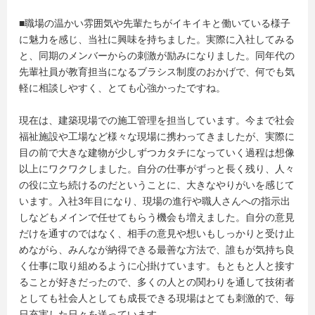
■職場の温かい雰囲気や先輩たちがイキイキと働いている様子
に魅力を感じ、当社に興味を持ちました。実際に入社してみる
と、同期のメンバーからの刺激が励みになりました。同年代の
先輩社員が教育担当になるブラシス制度のおかげで、何でも気
軽に相談しやすく、とても心強かったですね。
現在は、建築現場での施工管理を担当しています。今まで社会
福祉施設や工場など様々な現場に携わってきましたが、実際に
目の前で大きな建物が少しずつカタチになっていく過程は想像
以上にワクワクしました。自分の仕事がずっと長く残り、人々
の役に立ち続けるのだということに、大きなやりがいを感じて
います。入社3年目になり、現場の進行や職人さんへの指示出
しなどもメインで任せてもらう機会も増えました。自分の意見
だけを通すのではなく、相手の意見や想いもしっかりと受け止
めながら、みんなが納得できる最善な方法で、誰もが気持ち良
く仕事に取り組めるように心掛けています。もともと人と接す
ることが好きだったので、多くの人との関わりを通して技術者
としても社会人としても成長できる現場はとても刺激的で、毎
日充実した日々を送っています。