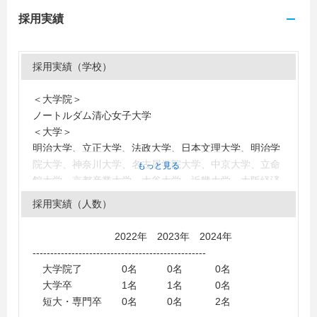
採用実績
採用実績（学校）
＜大学院＞
ノートルダム清心女子大学
＜大学＞
明治大学、立正大学、法政大学、日本文理大学、明治学
院大学、神奈川大学、名古屋学院大学、中京大学、立命
もっと見る
館大学、京都産業大学、大谷大学、近畿大学、大阪経済
大学、大阪産業大学、大阪商業大学、大阪学院大学、大
採用実績（人数）
阪経済法科大学、関西福祉大学、神戸学院大学、大阪観
光大学、姫路獨協大学、岡山大学、岡山理科大学、岡山
2022年 2023年 2024年
商科大学、吉備国際大学、環太平洋大学、ノートルダム
-------------------------------------------------
清心女子大学、就実大学、川崎医療福祉大学、広島修道
大学院了 0名 0名 0名
大学、広島経済大学、福山大学、鳥取大学、島根大学、
大学卒 1名 1名 0名
山口大学、徳山大学、東亜大学、愛媛大学、徳島文理大
短大・専門卒 0名 0名 2名
学、九州産業大学、長崎県立大学、宮崎産業経営大学、