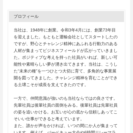
プロフィール
当社は、1948年に創業。令和3年4月には、創業73年目
を迎えました。もともと運輸会社としてスタートしたの
ですが、野心とチャレンジ精神にあふれる行動力のある
人材が集まってビジネスフィールドが広がっていきまし
た。ポジティブな考えを持った社員がいれば、新しい可
能性や素晴らしい夢が湧き出てきます。当社は、こうし
た“未来の種”を一つひとつ大切に育て、多角的な事業展
開を図ってきました。チャレンジ精神を育むことができ
る土壌こそが成長を支えてきたのです。
一方で、仲間意識が強いのも当社ならではの良さです。
先輩社員は後輩社員の面倒をみる。後輩社員は先輩社員
の姿を追いかける。お互いが心の底から信頼しあってこ
そいい仕事ができると考えています。
また、誰かが声をかければ、いつの間にか人が集まって
います。例えば、バーベキュー大会や6時間リレーマラ