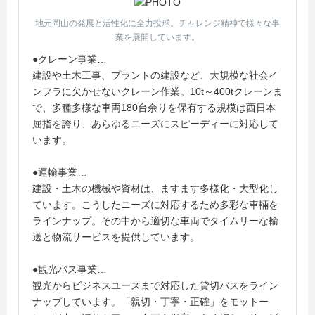
地元岡山の発展と活性化に全力投球。チャレンジ精神で様々な事
業を展開しています。
●クレーン事業…
建設や土木工事、プラントの建設など、大規模な社会イ
ンフラに欠かせないクレーン作業。10t～400tクレーンま
で、多種多様な車両180台余りを保有する規模は西日本
屈指を誇り、あらゆるニーズにスピーディーに対応して
います。
●運輸事業…
建設・土木の機械や資材は、ますます多様化・大型化し
ています。こうしたニーズに対応するため多彩な車輛を
ラインナップ。その中から適切な車両でタイムリーな輸
送と物流サービスを提供しています。
●観光バス事業…
観光からビジネスユースまで対応した貸切バスをライン
ナップしています。「親切・丁寧・正確」をモットー