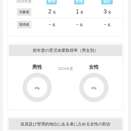
2024年度
2
1
3
対象者
名
名
名
-
-
-
取得者
名
名
名
前年度の育児休業取得率（男女別）
男性
女性
2024年度
-
-
%
%
役員及び管理的地位にある者に占める女性の割合