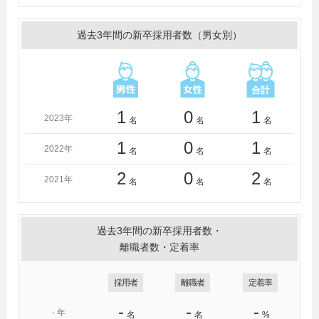
四国学院大学、高知大学、松山大学、日本経済大学（福
岡）、釧路公立大学、山陽学園大学
過去3年間の新卒採用者数（男女別）
＜短大・高専・専門学校＞
就実短期大学、専門学校岡山ビジネスカレッジ
1
0
1
2023年
名
名
名
1
0
1
2022年
名
名
名
2
0
2
2021年
名
名
名
過去3年間の新卒採用者数・
離職者数・定着率
採用者
離職者
定着率
-
-
-
-
年
名
名
%