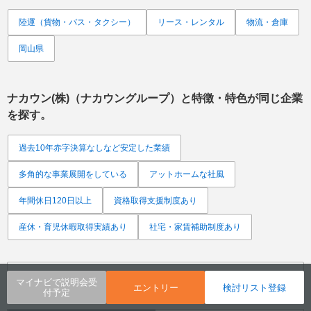
陸運（貨物・バス・タクシー）
リース・レンタル
物流・倉庫
岡山県
ナカウン(株)（ナカウングループ）
と特徴・特色が同じ企業
を探す。
過去10年赤字決算なしなど安定した業績
多角的な事業展開をしている
アットホームな社風
年間休日120日以上
資格取得支援制度あり
産休・育児休暇取得実績あり
社宅・家賃補助制度あり
URLをメールで送る
マイナビで説明会受
エントリー
検討リスト登録
付予定