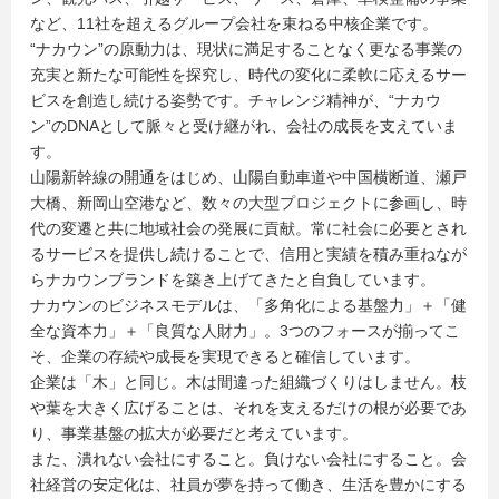
など、11社を超えるグループ会社を束ねる中核企業です。
“ナカウン”の原動力は、現状に満足することなく更なる事業の
充実と新たな可能性を探究し、時代の変化に柔軟に応えるサー
ビスを創造し続ける姿勢です。チャレンジ精神が、“ナカウ
ン”のDNAとして脈々と受け継がれ、会社の成長を支えていま
す。
山陽新幹線の開通をはじめ、山陽自動車道や中国横断道、瀬戸
大橋、新岡山空港など、数々の大型プロジェクトに参画し、時
代の変遷と共に地域社会の発展に貢献。常に社会に必要とされ
るサービスを提供し続けることで、信用と実績を積み重ねなが
らナカウンブランドを築き上げてきたと自負しています。
ナカウンのビジネスモデルは、「多角化による基盤力」＋「健
全な資本力」＋「良質な人財力」。3つのフォースが揃ってこ
そ、企業の存続や成長を実現できると確信しています。
企業は「木」と同じ。木は間違った組織づくりはしません。枝
や葉を大きく広げることは、それを支えるだけの根が必要であ
り、事業基盤の拡大が必要だと考えています。
また、潰れない会社にすること。負けない会社にすること。会
社経営の安定化は、社員が夢を持って働き、生活を豊かにする