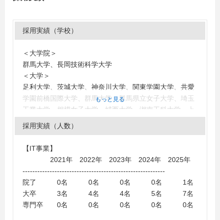
採用実績（学校）
＜大学院＞
群馬大学、長岡技術科学大学
＜大学＞
足利大学、茨城大学、神奈川大学、関東学園大学、共愛
学園前橋国際大学、群馬大学、群馬県立女子大学、埼玉
もっと見る
工業大学、相模女子大学、城西大学、湘南工科大学、上
武大学、専修大学、大東文化大学、高崎経済大学、高崎
採用実績（人数）
健康福祉大学、高崎商科大学、玉川大学、帝京大学、東
海大学、東京国際大学、東京情報大学、東京電機大学、
【IT事業】
東北大学、東洋大学、新潟大学、日本大学、日本工業大
2021年 2022年 2023年 2024年 2025年
学、前橋工科大学、明海大学、明治大学、明治学院大
----------------------------------------------------------
学、立教大学、立正大学
院了 0名 0名 0名 0名 1名
＜短大・高専・専門学校＞
大卒 3名 4名 4名 5名 7名
東日本デザイン＆コンピュータ専門学校、中央情報大学
専門卒 0名 0名 0名 0名 0名
校、高崎商科大学短期大学部、育英短期大学、新島学園