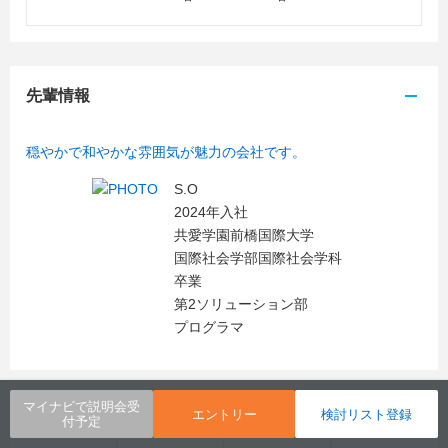
先輩情報
穏やかで和やかな雰囲気が魅力の会社です。
S.O
2024年入社
共愛学園前橋国際大学
国際社会学部国際社会学科
卒業
第2ソリューション部
プログラマ
マイナビで説明会受
エントリー
検討リスト登録
付予定
会社概要
採用データ
説明会・セミナー
先輩情報