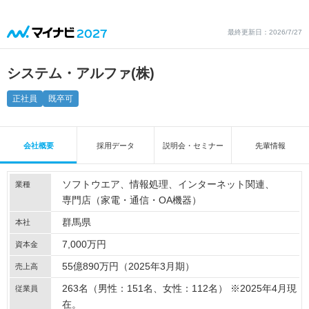
最終更新日：2026/7/27
システム・アルファ(株)
正社員
既卒可
会社概要
採用データ
説明会・セミナー
先輩情報
ソフトウエア
情報処理
インターネット関連
業種
専門店（家電・通信・OA機器）
群馬県
本社
7,000万円
資本金
55億890万円（2025年3月期）
売上高
263名（男性：151名、女性：112名） ※2025年4月現
従業員
在。