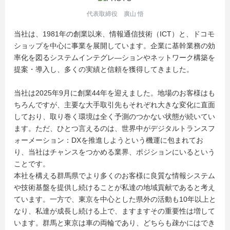
代表取締役 廣山 悟
当社は、1981年の創業以来、情報通信技術（ICT）と、ドコモ
ショップを中心に事業を展開しています。企業に基幹業務の効
率化を図るシステムインテグレ―ションやネットワーク構築を
提案・導入し、多くの実績と信頼を獲得してきました。
当社は2025年9月に創業44年を迎えました。地場のお客様はも
ちろんですが、主要な大手取引先もそれぞれ大きな変化に直面
しており、取り巻く環境は全く予測のつかない状態が続いてい
ます。ただ、ひとつ言えるのは、世界中がデジタルトランスフ
ォーメーション：DXを推進しようという機運に包まれてお
り、当社はチャンスをつかめる業界、ポジションにいるという
ことです。
本社を構える群馬県でより多くのお客様に良質な情報システム
や技術基盤を提供し続けることが私達の地域貢献であると考え
ています。一方で、東京を中心とした県外の活動も10年以上と
なり、私達が成長し続ける上で、ますますその重要性は増して
います。群馬と東京は車の両輪であり、どちらも疎かにはでき