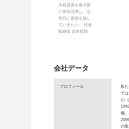
木材資源を最大限
に有効活用し、次
世代に資源を残し
ていきたい」 代表
取締役 武本哲郎
会社データ
プロフィール
私た
ては
1）
19
備、
20
の取