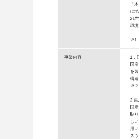
「木
に地
21
環境
※1
事業内容
1．
国産
を製
構造
※２
2.
国産
貼り
しい
用い
スウ