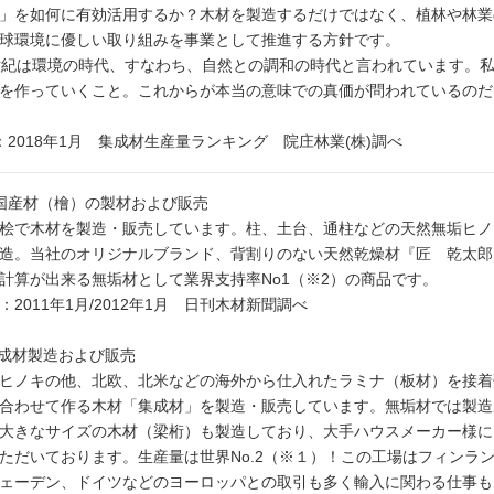
」を如何に有効活用するか？木材を製造するだけではなく、植林や林業
球環境に優しい取り組みを事業として推進する方針です。
世紀は環境の時代、すなわち、自然との調和の時代と言われています。
を作っていくこと。これからが本当の意味での真価が問われているのだ
：2018年1月 集成材生産量ランキング 院庄林業(株)調べ
国産材（檜）の製材および販売
桧で木材を製造・販売しています。柱、土台、通柱などの天然無垢ヒノ
造。当社のオリジナルブランド、背割りのない天然乾燥材『匠 乾太郎
計算が出来る無垢材として業界支持率No1（※2）の商品です。
：2011年1月/2012年1月 日刊木材新聞調べ
集成材製造および販売
ヒノキの他、北欧、北米などの海外から仕入れたラミナ（板材）を接着
合わせて作る木材「集成材」を製造・販売しています。無垢材では製造
大きなサイズの木材（梁桁）も製造しており、大手ハウスメーカー様に
ただいております。生産量は世界No.2（※１）！この工場はフィンラ
ェーデン、ドイツなどのヨーロッパとの取引も多く輸入に関わる仕事も