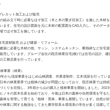
。
プレカット加工および販売
の組み立て時に必要なほぞ加工（木と木の繋ぎ目加工）を施した木材を
います。住宅の設計図面を元に木材の配置図をCAD入力し、そのデー
場でほぞ加工を施しています。
住宅資材販売 および建築・リフォーム
建築に必要な木材の他、サッシ、システムキッチン、断熱材など住宅資
販売しています。グループ会社の院庄林業住宅(株)では住宅の設計、建
の工務店業を行っています。
 山林事業（林業）
13年から伐採事業をはじめ山林調査、作業道制作、立木伐採を行ってい
日本の林業業界では植林の減少が問題になっており、院庄林業では持続
づくりを目指し、3年前から山の購入と植林事業を開始しました。2023
ヒノキの苗木生産を始めており、今後は日本の森林や自然環境を守るた
森林を管理して育てる「植林・育林」事業も展開しています。自然が好
や林業に関する勉強をしてきた農学部系＆環境系の学生が多く活躍して