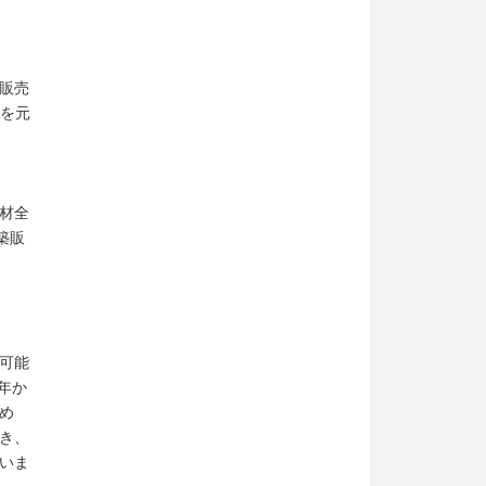
販売
タを元
材全
築販
ま
可能
年か
め
き、
いま