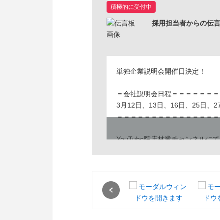
積極的に受付中
採用担当者からの伝
単独企業説明会開催日決定！
＝会社説明会日程＝＝＝＝＝＝＝
3月12日、13日、16日、25日、2
＝＝＝＝＝＝＝＝＝＝＝＝＝＝＝
YouTube院庄林業チャンネルにて
会社の紹介動画を投稿中！
Instagramもチェックしてね！
Previous