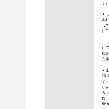
ます
3．
木材
して
に工
4．
住宅
般を
売等
5.
20
す。
な森
らは
に、
植物