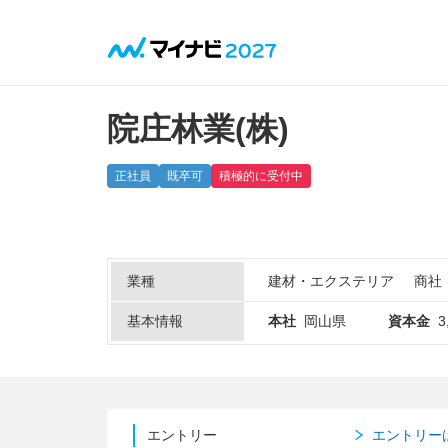
院庄林業(株)
正社員
既卒可
積極的に受付中
業種
建材・エクステリア
商社
基本情報
本社
岡山県
資本金
3
エントリー
エントリー