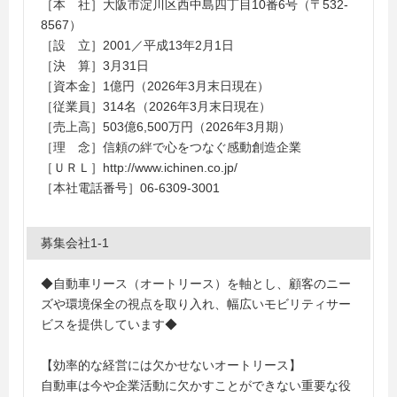
［本 社］大阪市淀川区西中島四丁目10番6号（〒532-
8567）
［設 立］2001／平成13年2月1日
［決 算］3月31日
［資本金］1億円（2026年3月末日現在）
［従業員］314名（2026年3月末日現在）
［売上高］503億6,500万円（2026年3月期）
［理 念］信頼の絆で心をつなぐ感動創造企業
［ＵＲＬ］http://www.ichinen.co.jp/
［本社電話番号］06-6309-3001
募集会社1-1
◆自動車リース（オートリース）を軸とし、顧客のニー
ズや環境保全の視点を取り入れ、幅広いモビリティサー
ビスを提供しています◆
【効率的な経営には欠かせないオートリース】
自動車は今や企業活動に欠かすことができない重要な役