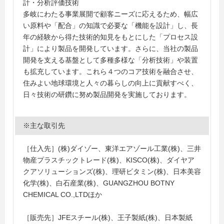
計・分析評価技術
多岐にわたる事業展開で顧客ニーズに応えるため、幅広
い原料や「配合」の知識で必要な「機能を設計」し、長
年の経験から得た技術的知見をもとにした「プロセス設
計」により製品を開発しています。さらに、当社の製品
開発を支える基盤として多種多様な「分析技術」や装置
も拡充しています。これら４つのコア技術を融合させ、
住みよい地球環境と人々の暮らしの向上に貢献すべく、
日々技術の研鑽に努め製品開発を実施しております。
※主な取引先
［仕入先］(株)ダイゾー、東洋エアゾール工業(株)、三井
物産プラスチックトレード(株)、KISCO(株)、ダイヤア
クアソリューションズ(株)、理研ビタミン(株)、日本美容
化学(株)、白石産業(株)、GUANGZHOU BOTNY
CHEMICAL CO.,LTDほか
［販売先］JFEスチール(株)、王子製紙(株)、日本製紙