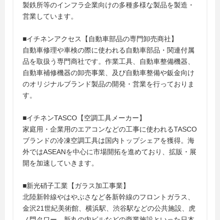
製鉄所等のインフラ企業向けの多種多様な製品を製造・
営業しています。
■イチネンアクセス【自動車部品の専門卸売商社】
自動車修理や車検の際に使われる自動車部品・関連付属
品を取扱う専門商社です。作業工具、自動車整備機器、
自動車補修機器の卸売事業、及び自動車整備や鈑金向け
のオリジナルブランド製品の開発・営業を行っておりま
す。
■イチネンTASCO【空調工具メーカー】
家庭用・企業用のエアコンなどの工事に使われるTASCO
ブランドの冷凍空調工具は国内トップシェアを獲得。海
外ではASEANを中心に市場開拓を進めており、拡販・展
開を加速していきます。
■新光硝子工業【ガラス加工事業】
北陸新幹線やはやぶさなど各新幹線のフロントガラス、
金沢21世紀美術館、横浜駅、渋谷駅などの公共施設、虎
ノ門タワー、新丸の内ビルなどの商業施設といった日本