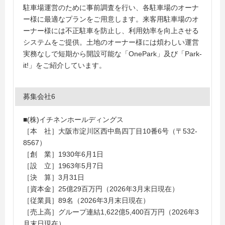
駐車場運営のために事前調査を行い、各駐車場のオーナ
ー様に最適なプランをご用意します。来客用駐車場のオ
ーナー様には不正駐車を防止し、利用効率を向上させる
システムをご提供。土地のオーナー様には煩わしい運営
実務なしで短期から開設可能な「OnePark」及び「Park-
it!」をご紹介しています。
募集会社6
■(株)イチネンホールディングス
［本 社］大阪市淀川区西中島四丁目10番6号（〒532-
8567）
［創 業］1930年6月1日
［設 立］1963年5月7日
［決 算］3月31日
［資本金］25億29百万円（2026年3月末日現在）
［従業員］89名（2026年3月末日現在）
［売上高］グループ連結1,622億5,400百万円（2026年3
月末日現在）