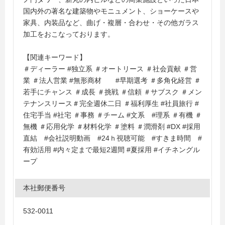
国内外の著名な建築物やモニュメント、ショーケースや
家具、内装品など、曲げ・複層・合わせ・その他ガラス
加工をおこなっております。
【関連キーワード】
＃ディーラー #独立系 ＃オートリース ＃社会貢献 ＃営
業 ＃法人営業 #無形商材 #早期選考 ＃多角化経営 ＃
若手にチャンス ＃成長 ＃挑戦 ＃信頼 ＃サブスク ＃メン
テナンスリース＃完全週休二日 ＃福利厚生 #社員旅行 #
住宅手当 #社宅 ＃事務 ＃チーム #文系 #理系 ＃有機 ＃
無機 ＃応用化学 ＃材料化学 ＃塗料 ＃潤滑剤 #DX #採用
直結 #会社説明動画 #24ｈ視聴可能 #すきま時間 #
有効活用 #内々定まで最短2週間 #夏採用 #イチネングル
ープ
本社郵便番号
532-0011