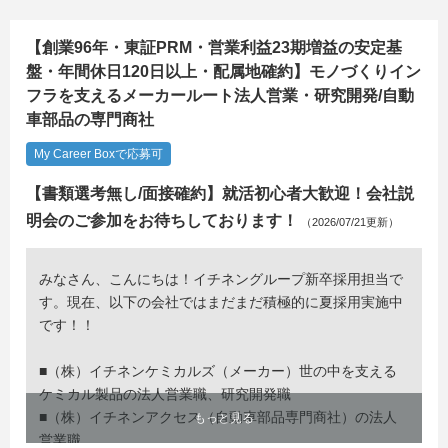
【創業96年・東証PRM・営業利益23期増益の安定基
盤・年間休日120日以上・配属地確約】モノづくりイン
フラを支えるメーカールート法人営業・研究開発/自動
車部品の専門商社
My Career Boxで応募可
【書類選考無し/面接確約】就活初心者大歓迎！会社説
明会のご参加をお待ちしております！
（2026/07/21更新）
みなさん、こんにちは！イチネングループ新卒採用担当で
す。現在、以下の会社ではまだまだ積極的に夏採用実施中
です！！
■（株）イチネンケミカルズ（メーカー）世の中を支える
ケミカル製品の法人営業職、研究開発職
■（株）イチネンアクセス（自動車部品専門商社）の法人
もっと見る
営業職