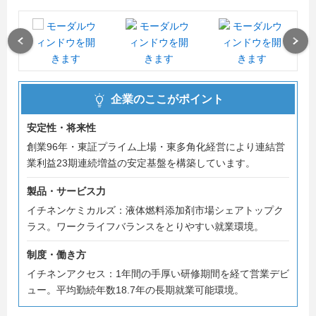
また、イチネングループでは、皆さんのスケジュールに合
わせて選考を進められるよう、【2種類】の説明会スタイ
Previous
Next
ルをご用意しています。ご都合の良い方を選んでご参加く
ださい！
企業のここがポイント
【1】ライブ型（事前予約制） ：リアルタイムで担当者の
話が聞けます。その場で質問したい方におすすめです。
安定性・将来性
【2】いつでも視聴型（24時間オープン） ：予約不要で、
創業96年・東証プライム上場・東多角化経営により連結営
お好きな時間に何度でもご視聴いただけます。
業利益23期連続増益の安定基盤を構築しています。
説明会へのご参加は選考の必須ステップになりますが、ど
製品・サービス力
ちらを選んでいただいても選考にお進みいただくことが可
イチネンケミカルズ：液体燃料添加剤市場シェアトップク
能です！ 「忙しくて日程が合わない」「まずは手軽に企業
ラス。ワークライフバランスをとりやすい就業環境。
研究したい」という方は、ぜひ『いつでも視聴型』をご活
用ください。
制度・働き方
イチネンアクセス：1年間の手厚い研修期間を経て営業デビ
内々定まで最短2週間以内、内々定まで最短2週間（面接等
ュー。平均勤続年数18.7年の長期就業可能環境。
の都合によっては3週間の場合もあります。