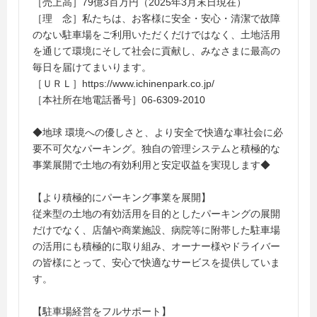
［売上高］79億3百万円（2025年3月末日現在）
［理 念］私たちは、お客様に安全・安心・清潔で故障
のない駐車場をご利用いただくだけではなく、土地活用
を通じて環境にそして社会に貢献し、みなさまに最高の
毎日を届けてまいります。
［ＵＲＬ］https://www.ichinenpark.co.jp/
［本社所在地電話番号］06-6309-2010
◆地球 環境への優しさと、より安全で快適な車社会に必
要不可欠なパーキング。独自の管理システムと積極的な
事業展開で土地の有効利用と安定収益を実現します◆
【より積極的にパーキング事業を展開】
従来型の土地の有効活用を目的としたパーキングの展開
だけでなく、店舗や商業施設、病院等に附帯した駐車場
の活用にも積極的に取り組み、オーナー様やドライバー
の皆様にとって、安心で快適なサービスを提供していま
す。
【駐車場経営をフルサポート】