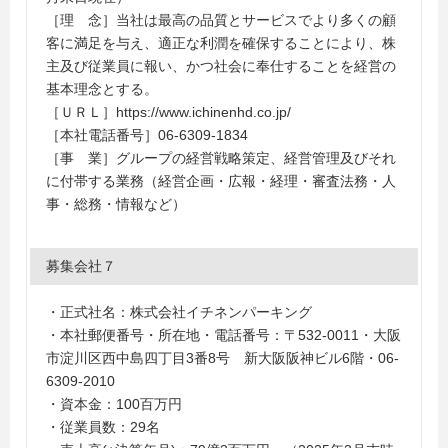
［理 念］当社は最高の品質とサービスでより多くの顧
客に満足を与え、適正な利潤を確保することにより、株
主及び従業員に報い、かつ社会に奉仕することを経営の
基本理念とする。
［ＵＲＬ］https://www.ichinenhd.co.jp/
［本社電話番号］06-6309-1834
［事 業］グループの経営戦略策定、経営管理及びそれ
に付帯する業務（経営企画・広報・経理・審査法務・人
事・総務・情報など）
募集会社７
・正式社名：株式会社イチネンパーキング
・本社郵便番号・所在地・電話番号：〒532-0011・大阪
市淀川区西中島四丁目3番8号 新大阪阪神ビル6階・06-
6309-2010
・資本金：100百万円
・従業員数：29名