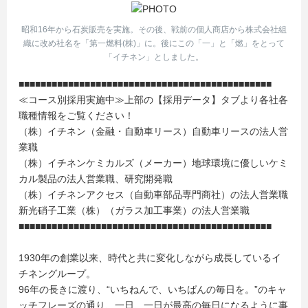
昭和16年から石炭販売を実施。その後、戦前の個人商店から株式会社組
織に改め社名を「第一燃料(株)」に。後にこの「一」と「燃」をとって
「イチネン」としました。
■■■■■■■■■■■■■■■■■■■■■■■■■■■■■■■■■■■■■■■■■■■■■■
≪コース別採用実施中≫上部の【採用データ】タブより各社各
職種情報をご覧ください！
（株）イチネン（金融・自動車リース）自動車リースの法人営
業職
（株）イチネンケミカルズ（メーカー）地球環境に優しいケミ
カル製品の法人営業職、研究開発職
（株）イチネンアクセス（自動車部品専門商社）の法人営業職
新光硝子工業（株）（ガラス加工事業）の法人営業職
■■■■■■■■■■■■■■■■■■■■■■■■■■■■■■■■■■■■■■■■■■■■■■
1930年の創業以来、時代と共に変化しながら成長しているイ
チネングループ。
96年の長きに渡り、“いちねんで、いちばんの毎日を。”のキャ
ッチフレーズの通り、一日、一日が最高の毎日になるように事