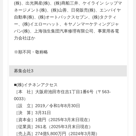
(株)、出光興産(株)、(株)商船三井、ケイライン シップマ
ネージメント(株)、(株)山善、日発販売(株)、エンパイヤ
自動車(株)、(株)オートバックスセブン、(株)タクティ
ー、(株)イエローハット、キヤノンマーケティングジャ
パン(株)、上海強生集団汽車修理有限公司、事業用各電
力会社ほか
※順不同・敬称略
募集会社3
■(株)イチネンアクセス
［本 社］大阪府池田市住吉1丁目1番6号（〒563-
0033）
［設 立］2019／令和1年8月30日
［決 算］3月31日
［資本金］1億円（2025年3月末日現在）
［従業員］261名（2025年3月末日現在）
［売上高］274億5,800万円（2024年3月期）