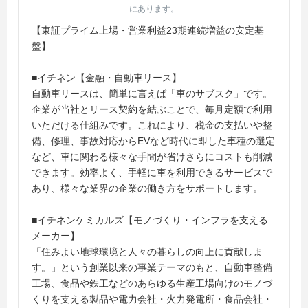
にあります。
【東証プライム上場・営業利益23期連続増益の安定基
盤】
■イチネン【金融・自動車リース】
自動車リースは、簡単に言えば「車のサブスク」です。
企業が当社とリース契約を結ぶことで、毎月定額で利用
いただける仕組みです。これにより、税金の支払いや整
備、修理、事故対応からEVなど時代に即した車種の選定
など、車に関わる様々な手間が省けさらにコストも削減
できます。効率よく、手軽に車を利用できるサービスで
あり、様々な業界の企業の働き方をサポートします。
■イチネンケミカルズ【モノづくり・インフラを支える
メーカー】
「住みよい地球環境と人々の暮らしの向上に貢献しま
す。」という創業以来の事業テーマのもと、自動車整備
工場、食品や鉄工などのあらゆる生産工場向けのモノづ
くりを支える製品や電力会社・火力発電所・食品会社・