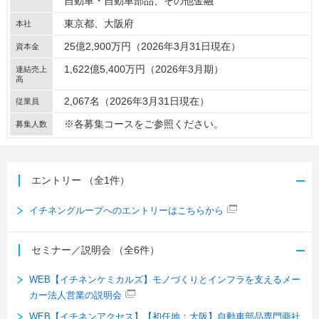
自動車・自動車部品
その他金融
東京都、大阪府
本社
25億2,900万円（2026年3月31日現在）
資本金
1,622億5,400万円（2026年3月期）
連結売上
高
2,067名（2026年3月31日現在）
従業員
※各募集コースをご参照ください。
募集人数
エントリー
（全1件）
イチネングループへのエントリーはこちらから
セミナー／説明会
（全6件）
WEB【イチネンケミカルズ】モノづくりとインフラを支えるメー
カー法人営業の説明会
WEB【イチネンアクセス】【初任地：大阪】自動車部品専門商社