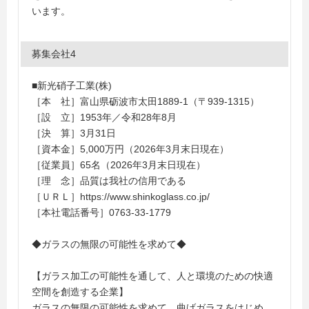
います。
募集会社4
■新光硝子工業(株)
［本 社］富山県砺波市太田1889-1（〒939-1315）
［設 立］1953年／令和28年8月
［決 算］3月31日
［資本金］5,000万円（2026年3月末日現在）
［従業員］65名（2026年3月末日現在）
［理 念］品質は我社の信用である
［ＵＲＬ］https://www.shinkoglass.co.jp/
［本社電話番号］0763-33-1779
◆ガラスの無限の可能性を求めて◆
【ガラス加工の可能性を通して、人と環境のための快適
空間を創造する企業】
ガラスの無限の可能性を求めて、曲げガラスをはじめ、