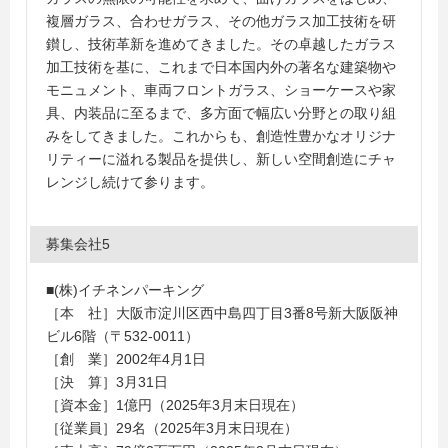
複層ガラス、合わせガラス、その他ガラス加工技術を研
鑚し、技術革新を進めてきました。その卓越したガラス
加工技術を基に、これまで日本国内外の著名な建築物や
モニュメント、車両フロントガラス、ショーケースや家
具、内装品に至るまで、多方面で幅広い分野との取り組
みをしてきました。これからも、創造性豊かなオリジナ
リティーに溢れる製品を提供し、新しい空間創造にチャ
レンジし続けて参ります。
募集会社5
■(株)イチネンパーキング
［本 社］大阪市淀川区西中島四丁目3番8号新大阪阪神
ビル6階（〒532-0011）
［創 業］2002年4月1日
［決 算］3月31日
［資本金］1億円（2025年3月末日現在）
［従業員］29名（2025年3月末日現在）