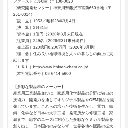
ファーストビル8階（〒108-0023）
［研究開発センター］神奈川県藤沢市宮前660番地（〒
251-0014）
［設 立］1953／昭和28年3月4日
［決 算］3月31日
［資本金］1億円（2026年3月末日現在）
［従業員］249名（2026年3月末日現在）
［売上高］120億円8,200万円（2026年3月期）
［理 念］住み良い地球環境と人々の暮らしの向上に貢
献します
［ＵＲＬ］http://www.ichinen-chem.co.jp/
［本社電話番号］03-6414-5600
【多彩な製品群のメーカー】
産業用工業製品並びに、家庭用化学製品の分野に独自の
技術力、開発力を通じてオリジナル製品やOEM製品を開
発しています。これらの培った技術を生かし、電力、鉄
鋼、化学など日本の大手工場、発電所から修理工場、家
庭まで、顧客のニーズに対応した多彩なケミカル製品を
創り出し、日本国内のみならず、世界各地へ販路の拡大