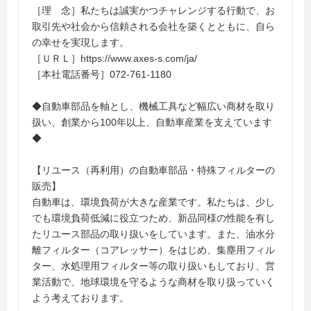
［理 念］私たちは誠実かつチャレンジする行動で、お
取引先や社会から信頼される会社を築くとともに、自ら
の幸せを実現します。
［ＵＲＬ］https://www.axes-s.com/ja/
［本社電話番号］072-761-1180
◆自動車部品を軸とし、機械工具など幅広い商材を取り
扱い、創業から100年以上、自動車産業を支えています
◆
【リユース（再利用）の自動車部品・特殊フィルターの
販売】
自動車は、環境負荷が大きな産業です。私たちは、少し
でも環境負荷低減に役立つため、新品同様の性能を有し
たリユース部品の取り扱いをしています。また、油水分
離フィルター（コアレッサー）をはじめ、集塵用フィル
ター、水処理用フィルター等の取り扱いもしており、営
業活動で、地球環境を守るような商材を取り扱っていく
よう考えております。