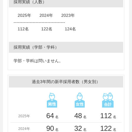
採用実績（人数）
大学、千葉商科大学、都留文科大学、帝京大学、帝京科
学大学（東京）、帝京平成大学、天理大学、東海大学、
2025年 2024年 2023年
東京経済大学、東京女子体育大学、同志社大学、東北学
-----------------------------------
院大学、東北公益文科大学、東北福祉大学、東北文化学
112名 122名 124名
園大学、東洋大学、常磐大学、新潟大学、日本大学、日
本体育大学、日本文化大学、ノースアジア大学、白鴎大
学、八戸学院大学、東日本国際大学、弘前大学、広島大
採用実績（学部・学科）
学、福島大学、富士大学、文京学院大学、明治大学、明
治学院大学、山形大学、山梨学院大学、酪農学園大学、
学部・学科は問いません。
立正大学、立命館大学、流通経済大学（茨城）、流通経
済大学（千葉）
過去3年間の新卒採用者数（男女別）
64
48
112
2025年
名
名
名
90
32
122
2024年
名
名
名