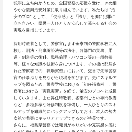
犯罪に立ち向かうため、全国警察の応援を受け、きめ細
やかな復興治安対策に取り組んでいます。私たちは ”治
安のプロ” として、「使命感」と「誇り」を胸に犯罪に
立ち向かい、県民一人ひとりが安心して暮らせる社会の
実現を目指しています。
採用時教養として、警察官はまず全寮制の警察学校に入
校し、刑法・刑事訴訟法等の法令、各部門の実務、柔
道・剣道等の術科、職務倫理・パソコン等の一般教養
等、様々な知識や技術を身につけます。その後は配属さ
れた警察署での「職場実習」において、交番で先輩警察
官の仕事ぶりを見ながら現場を学びます。更にスキルア
ップを図るため、警察学校における「初任補修科」、警
察署における「実戦実習」を経て、治安のプロへと成長
していきます。また昇任時教養、各部門ごとの専門教養
など、多種多様な研修制度を準備し、一人ひとりのスキ
ルアップを組織的にバックアップしており、本人の努力
次第で着実にキャリアアップできるのが特長です。
さらに、福島県警察では職員がやりがいや充実感を感じ
ながら働けるように、ワーク・ライフ・バランスの推進