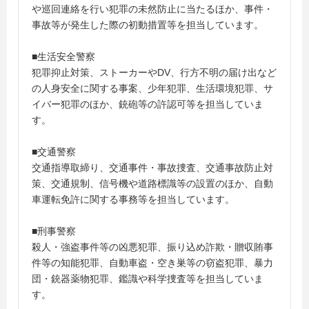
や巡回連絡を行い犯罪の未然防止に当たるほか、事件・
事故等が発生した際の初動措置等を担当しています。
■生活安全警察
犯罪抑止対策、ストーカーやDV、行方不明の届け出など
の人身安全に関する事案、少年犯罪、生活環境犯罪、サ
イバー犯罪のほか、銃砲等の許認可等を担当していま
す。
■交通警察
交通指導取締り、交通事件・事故捜査、交通事故防止対
策、交通規制、信号機や道路標識等の設置のほか、自動
車運転免許に関する事務等を担当しています。
■刑事警察
殺人・強盗事件等の凶悪犯罪、振り込め詐欺・贈収賄事
件等の知能犯罪、自動車盗・空き巣等の窃盗犯罪、暴力
団・銃器薬物犯罪、鑑識や科学捜査等を担当していま
す。