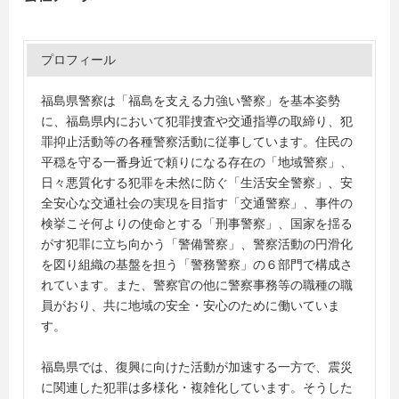
プロフィール
福島県警察は「福島を支える力強い警察」を基本姿勢
に、福島県内において犯罪捜査や交通指導の取締り、犯
罪抑止活動等の各種警察活動に従事しています。住民の
平穏を守る一番身近で頼りになる存在の「地域警察」、
日々悪質化する犯罪を未然に防ぐ「生活安全警察」、安
全安心な交通社会の実現を目指す「交通警察」、事件の
検挙こそ何よりの使命とする「刑事警察」、国家を揺る
がす犯罪に立ち向かう「警備警察」、警察活動の円滑化
を図り組織の基盤を担う「警務警察」の６部門で構成さ
れています。また、警察官の他に警察事務等の職種の職
員がおり、共に地域の安全・安心のために働いていま
す。
福島県では、復興に向けた活動が加速する一方で、震災
に関連した犯罪は多様化・複雑化しています。そうした