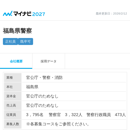
最終更新日：2026/2/12
福島県警察
正社員
既卒可
会社概要
採用データ
官公庁・警察・消防
業種
福島県
本社
官公庁のためなし
資本金
官公庁のためなし
売上高
3，795名 警察官 3，322人 警察行政職員 473人
従業員
※各募集コースをご参照ください。
募集人数