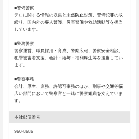
■警備警察
テロに関する情報の収集と未然防止対策、警備犯罪の取
締り、国内外の要人警護、災害警備や救助活動等を担当
しています。
■警務警察
警察運営、職員採用・育成、警察広報、警察安全相談、
犯罪被害者支援、会計・給与・福利厚生等を担当してい
ます。
■警察事務
会計、厚生、庶務、許認可事務のほか、刑事や交通等幅
広い部門において警察官と一緒に警察組織を支えていま
す。
本社郵便番号
960-8686