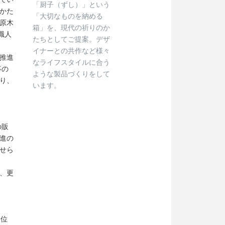
「厨子（ずし）」という
かた
「大切なものを納める
原木
箱」を、現代の祈りのか
職人
たちとしてご提案。デザ
イナーとの共作など様々
推進
なライフスタイルに合う
事の
ような製品づくりをして
り、
います。
の販
進の
せら
、更
・位