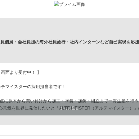
社員個展・会社負担の海外社員旅行・社内インターンなど自己実現を応
」画面より受付中！ 】
ルテマイスターの採用担当者です！
点に原木から買い付けから加工・塗装・加飾・組立まで一貫生産を行う19
心意気を世界に発信したいと「ALTE MEISTER（アルテマイスター
もっと見る
会いを楽しみにしています！