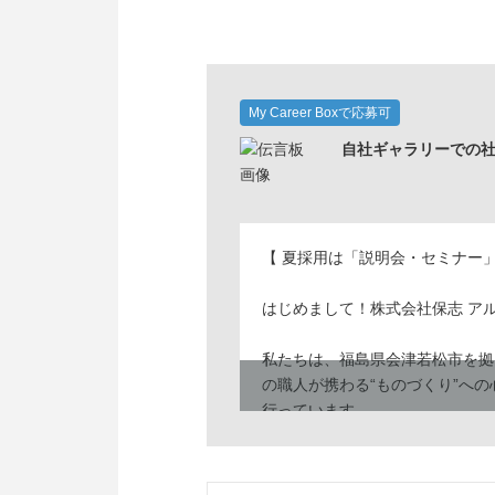
My Career Boxで応募可
自社ギャラリーでの
【 夏採用は「説明会・セミナー
はじめまして！株式会社保志 ア
私たちは、福島県会津若松市を拠
の職人が携わる“ものづくり”への
行っています。
志を同じくする新たな仲間との出