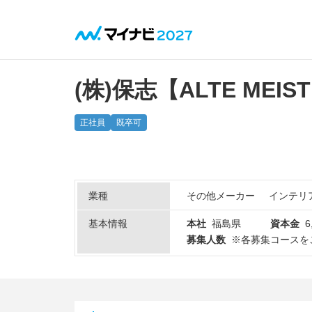
(株)保志【ALTE MEIS
正社員
既卒可
業種
その他メーカー
インテリ
基本情報
本社
福島県
資本金
6
募集人数
※各募集コースを