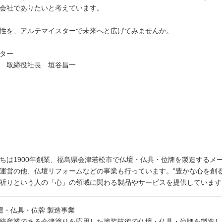
会社でありたいと考えています。
性を、アルテマイスターで未来へと広げてみませんか。
ター
 取締役社長 垣谷昌一
ちは1900年創業、福島県会津若松市で仏壇・仏具・位牌を製造するメ
運営の他、仏壇リフォームなどの事業も行っています。”豊かな心を創
祈りという人の「心」の領域に関わる製品やサービスを提供しています
壇・仏具・位牌 製造事業
統産業である会津塗りを応用した塗装技術で仏壇・仏具・位牌を製造し