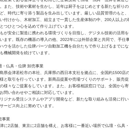
。また、技術や素材を生かし、近年は厨子をはじめとする新たな祈りの
ど、時代に寄り添う製品を生み出しています。厳しい品質管理のもと、
い付けから、木材加工、組立まで一貫した生産体制の中、200人以上の
とつひとつ心を込めて作り上げています。
もが安全に製造に携われる環境づくりを目指し、デジタル技術の活用を
います。既存の機器の導入の他、2022年には外部企業と共同で、手仕
ハウを活かした位牌パーツ自動加工機を自分たちで作り上げるまでにな
も機械開発を続けています。
壇・仏具・位牌 卸売事業
島県会津若松市の本社、兵庫県の西日本支社を拠点に、全国約1500店
様と取引を行っています。新商品提案や売場づくりのサポート、販売促
の様々なご提案をしています。また、お客様相談窓口では、全国から寄
お問い合わせやご相談に対応しています。
リジナル受注システムやアプリ開発など、新たな取り組みも活発に行い
サービス向上に努めています。
売事業
津に2店舗、東京に2店舗を構え、お客様に一番近い場所で仏壇・仏具