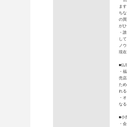
ます
ちな
の買
がひ
・誰
して
ノウ
現在
■仏
・福
売店
ため
れる
・オ
なる
■小
・会