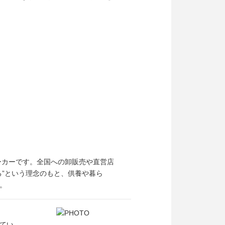
ーカーです。全国への卸販売や直営店
る”という理念のもと、供養や暮ら
。
てい