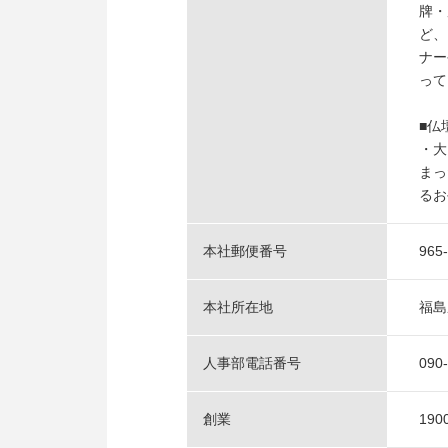
牌・
ど、
ナー
って
■仏
・大
まっ
るお
本社郵便番号
965
本社所在地
福島
人事部電話番号
090
創業
19