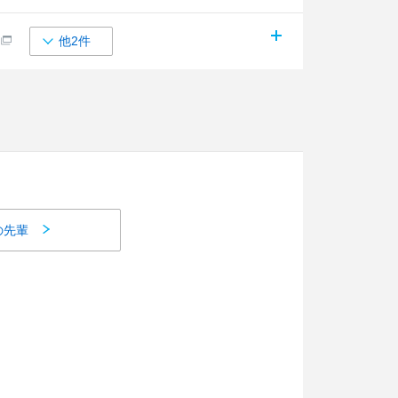
他2件
の先輩