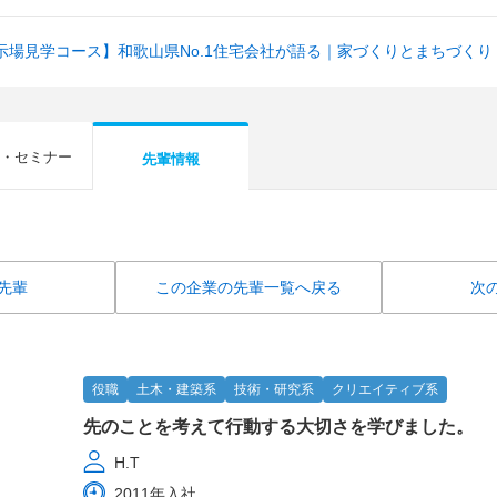
示場見学コース】和歌山県No.1住宅会社が語る｜家づくりとまちづくり
・セミナー
先輩情報
先輩
この企業の先輩一覧へ戻る
次
役職
土木・建築系
技術・研究系
クリエイティブ系
先のことを考えて行動する大切さを学びました。
H.T
2011年入社