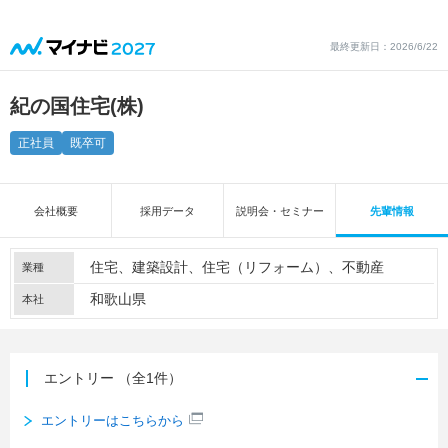
最終更新日：2026/6/22
紀の国住宅(株)
正社員
既卒可
会社概要
採用データ
説明会・セミナー
先輩情報
住宅
建築設計
住宅（リフォーム）
不動産
業種
和歌山県
本社
エントリー
（全1件）
エントリーはこちらから