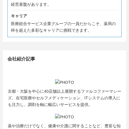
経営基盤があります。
▼【 薬局事務コース 】会社説明会▼
現在WEBにて会社説明会のエントリーを受け付けておりま
キャリア
す。
医療総合サービス企業グループの一員だからこそ、薬局の
事業内容、仕事内容などご説明しますので、お気軽にご参
枠を超えた多彩なキャリアに挑戦できます。
加ください♪
採用チーム一同、みなさんにお会いできる日を楽しみにし
会社紹介記事
ております！
◆◇◆ ファルコファーマシーズ 採用担当 ◆◇◆
京都・大阪を中心に40店舗以上展開するファルコファーマシー
ズ。在宅医療やセルフメディケーション、ITシステムの導入に
も注力し、調剤を軸に幅広いサービスを提供。
薬や治療だけでなく、健康や介護に関することなど、豊富な知