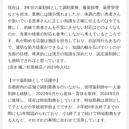
現在は、3年目の薬剤師として調剤業務、服薬指導、薬歴管理
などを担当。業務には随分慣れましたが、体調の悪い患者さん
や急いでいる患者さんに正しい知識を正確に伝えるのは今でも
難しく、的確で患者さんを不安にさせない対応はどのようなも
のか、先輩や後輩の対応も参考にしながら考えているところで
す。私が勤める店舗は施設を担当しており、往診同行もあるの
で、適切な処方提案ができるよう、知識の幅を広げていくのが
当面の目標。将来的には漢方の知識を深めたり、認定薬剤師に
も挑戦できればと思っています。
(清水 楓／松尾橋店／2023年入社)
【ママ薬剤師として活躍中】
京都府内の店舗で調剤業務を行いながら、管理薬剤師や一人薬
剤師も経験し、2022年6月から産休・育休を取得。2024年5月
に復帰し、現在は時短勤務をしています。時短勤務は原則とし
て子どもが小学校就学前までですが、小学校6年次終了までの
間にも1年間認められており、小1終了まで続けて時短勤務をす
る人など、それぞれの事情に合わせて活用しています。