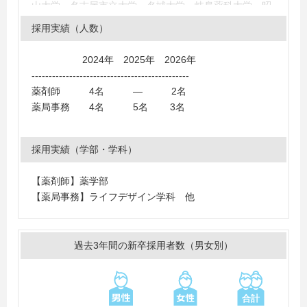
山大学、名古屋市立大学、名城大学、岐阜薬科大学、昭
和薬科大学、明治薬科大学、星薬科大学、千葉科学大
採用実績（人数）
学、広島大学、福山大学、熊本大学、第一薬科大学、福
岡大学、北里大学、松山大学
2024年 2025年 2026年
＜短大・高専・専門学校＞
----------------------------------------------
大阪国際大学短期大学部、大阪成蹊短期大学、京都経済
薬剤師 4名 ― 2名
短期大学、京都光華女子大学短期大学部、京都文教短期
薬局事務 4名 5名 3名
大学
採用実績（学部・学科）
【薬剤師】薬学部
【薬局事務】ライフデザイン学科 他
過去3年間の新卒採用者数（男女別）