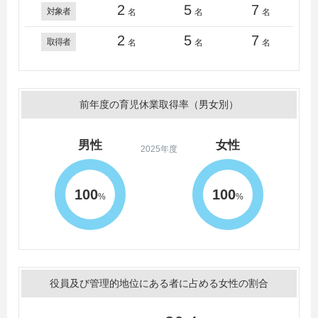
2
5
7
対象者
名
名
名
2
5
7
取得者
名
名
名
前年度の育児休業取得率（男女別）
男性
女性
2025年度
100
100
%
%
役員及び管理的地位にある者に占める女性の割合