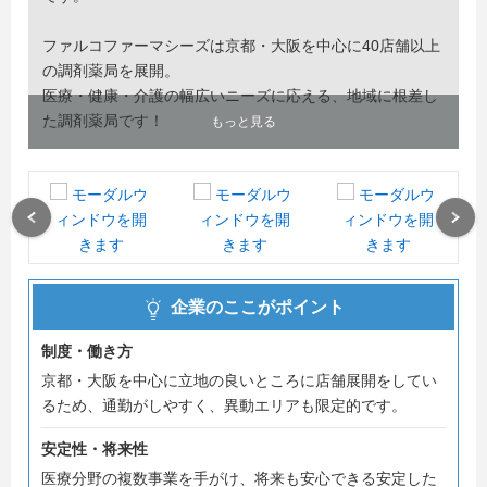
ファルコファーマシーズは京都・大阪を中心に40店舗以上
の調剤薬局を展開。
医療・健康・介護の幅広いニーズに応える、地域に根差し
た調剤薬局です！
もっと見る
ファルコの人材育成・キャリアプラン・働き方…
まずは会社説明会に参加をして肌で感じてみてください♪
Previous
Next
▼【保険薬剤師コース】会社説明会▼
現在WEBにて会社説明会のエントリーを受け付けておりま
す。
企業のここがポイント
ご希望の方には、店舗見学とあわせて店舗での会社説明会
も実施しております。
制度・働き方
お気軽に採用担当アドレス（fph.recruit@falco.co.jp）まで
京都・大阪を中心に立地の良いところに店舗展開をしてい
ご連絡ください♪
るため、通勤がしやすく、異動エリアも限定的です。
既卒も歓迎です！
安定性・将来性
医療分野の複数事業を手がけ、将来も安心できる安定した