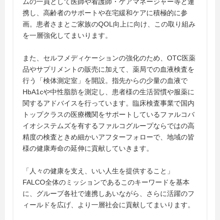
ムの一員として医師や看護師・ケアマネージャー等と連
携し、高齢者のサポートや在宅緩和ケアに積極的に参
画。患者さまとご家族のQOL向上に向け、この取り組み
を一層強化してまいります。
また、セルフメディケーションの強化のため、OTC医薬
品やサプリメントの販売に加えて、薬局での血液検査を
行う「検体測定室」を開設。指先からの少量の血液で
HbA1cや中性脂肪を測定し、患者様の生活習慣や服薬に
関するアドバイスを行っています。臨床検査事業で国内
トップクラスの医療機関をサポートしているファルコバ
イオシステムズを有するファルコグループならではの高
精度の検査ときめ細かいアフターフォローで、地域の皆
様の健康寿命の延伸に貢献していきます。
「人々の健康を支え、いい人生を提供すること」
FALCO全体のミッションであるこのキーワードを基本
に、グループ各社で連携しあいながら、さらに活躍のフ
ィールドを広げ、より一層社会に貢献してまいります。