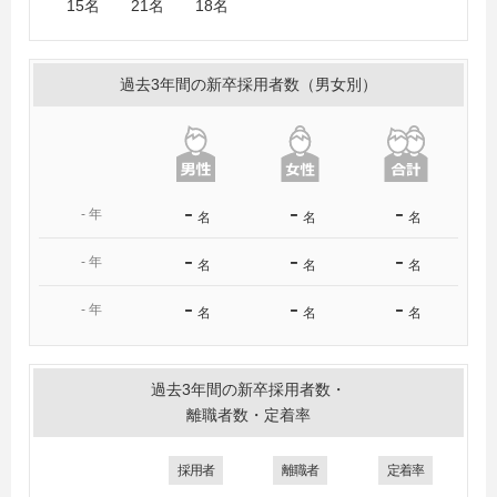
15名 21名 18名
過去3年間の新卒採用者数（男女別）
-
-
-
-
年
名
名
名
-
-
-
-
年
名
名
名
-
-
-
-
年
名
名
名
過去3年間の新卒採用者数・
離職者数・定着率
採用者
離職者
定着率