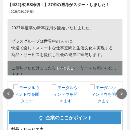
【4/22(水)ES締切！】27卒の選考がスタートしました！
（2026/08/10更新）
2027年度卒の新卒採用を開始いたしました。
プラスグループは世界中の人々に、
快適で楽しくスマートな仕事空間と生活文化を実現する
商品・サービスを提供し社会の発展に寄与します。
ご興味いただけましたら、ぜひエントリーをお願いいたし
もっと見る
ます！
説明会や選考でお会いでいる事を楽しみにしております。
Previous
Next
企業のここがポイント
製品・サービス力