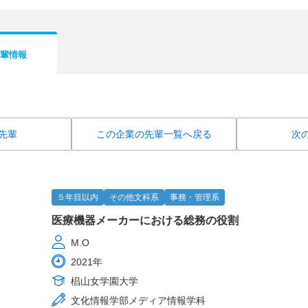
輩情報
先輩
この企業の先輩一覧へ戻る
次
５年目以内
その他文科系
事務・管理系
医療機器メーカーにおける総務の役割
M.O
2021年
椙山女学園大学
文化情報学部メディア情報学科