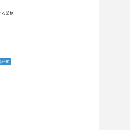
する業務
る仕事