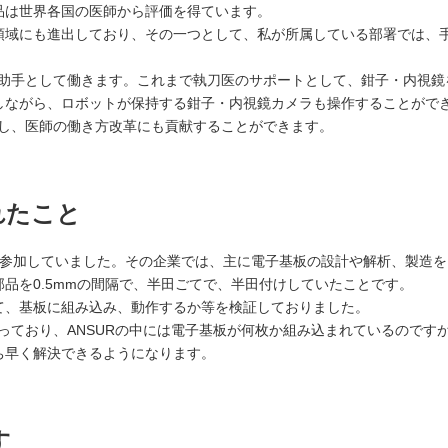
品は世界各国の医師から評価を得ています。
域にも進出しており、その一つとして、私が所属している部署では、手
の助手として働きます。これまで執刀医のサポートとして、鉗子・内視鏡
しながら、ロボットが保持する鉗子・内視鏡カメラも操作することがで
らし、医師の働き方改革にも貢献することができます。
れたこと
に参加していました。その企業では、主に電子基板の設計や解析、製造
部品を0.5mmの間隔で、半田ごてで、半田付けしていたことです。
て、基板に組み込み、動作するか等を検証しておりました。
立っており、ANSURの中には電子基板が何枚か組み込まれているので
ち早く解決できるようになります。
す