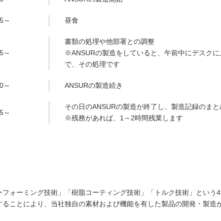
15～
昼食
書類の処理や他部署との調整
15～
※ANSURの製造をしていると、午前中にデスク
で、その処理です
30～
ANSURの製造続き
その日のANSURの製造が終了し、製造記録のまと
45～
※残務があれば、1～2時間残業します
ーフォーミング技術」「樹脂コーティング技術」「トルク技術」という
することにより、当社独自の素材および機能を有した製品の開発・製造