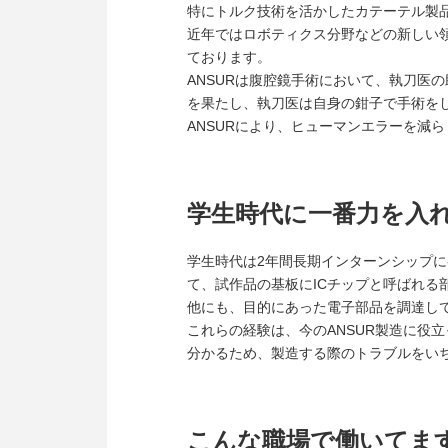
特にトルク技術を活かしたカテーテル製
近年ではロボティクス分野などの新しい領
ております。
ANSURは腹腔鏡手術において、執刀医
を果たし、執刀医は自身の鉗子で手術を
ANSURにより、ヒューマンエラーを減
学生時代に一番力を入
学生時代は2年間長期インターンシップ
て、試作品の基板にICチップと呼ばれる
他にも、目的にあった電子部品を調達し
これらの経験は、今のANSUR製造に役
分かるため、製造する際のトラブルをい
こんな職場で働いてま