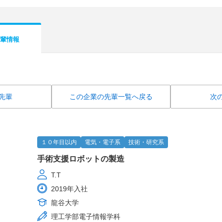
輩情報
先輩
この企業の先輩一覧へ戻る
次
１０年目以内
電気・電子系
技術・研究系
手術支援ロボットの製造
T.T
2019年入社
龍谷大学
理工学部電子情報学科