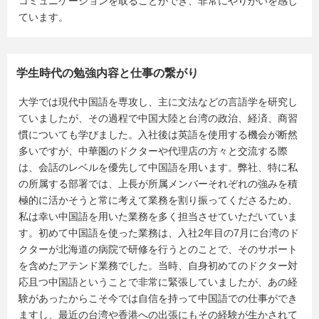
コミュニケーションを取ることができ、非常にやりがいを感じ
ています。
学生時代の勉強内容と仕事の繋がり
大学では現代中国語を専攻し、主に文法などの言語学を研究し
ていましたが、その過程で中国大陸と台湾の政治、経済、商習
慣についても学びました。入社後は英語を使用する機会が断然
多いですが、中華圏のドクターや代理店の方々と交流する際
は、会話のレベルを優先して中国語を用います。弊社、特に私
の所属する部署では、上長が所属メンバーそれぞれの強みを積
極的に活かそうと常に考えて業務を割り振ってくださるため、
私は幸い中国語を用いた業務を多く担当させていただいていま
す。初めて中国語を使った業務は、入社2年目の7月に台湾のド
クターが北海道の病院で研修を行うとのことで、そのサポート
を含めたアテンド業務でした。当時、自身初めてのドクター対
応且つ中国語ということで非常に緊張していましたが、あの経
験があったからこそ今では自信を持って中国語での仕事ができ
ますし、最近の台湾や香港への出張にもその経験が生かされて