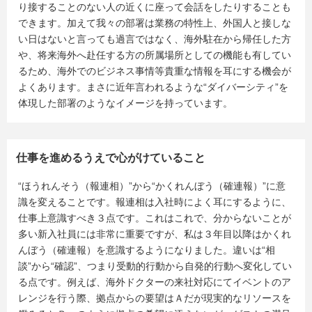
り接することのない人の近くに座って会話をしたりすることも
できます。加えて我々の部署は業務の特性上、外国人と接しな
い日はないと言っても過言ではなく、海外駐在から帰任した方
や、将来海外へ赴任する方の所属場所としての機能も有してい
るため、海外でのビジネス事情等貴重な情報を耳にする機会が
よくあります。まさに近年言われるような“ダイバーシティ”を
体現した部署のようなイメージを持っています。
仕事を進めるうえで心がけていること
“ほうれんそう（報連相）”から“かくれんぼう（確連報）”に意
識を変えることです。報連相は入社時によく耳にするように、
仕事上意識すべき３点です。これはこれで、分からないことが
多い新入社員には非常に重要ですが、私は３年目以降はかくれ
んぼう（確連報）を意識するようになりました。違いは“相
談”から“確認”、つまり受動的行動から自発的行動へ変化してい
る点です。例えば、海外ドクターの来社対応にてイベントのア
レンジを行う際、拠点からの要望はＡだが現実的なリソースを