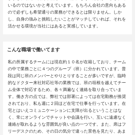
いるのではないかと考えています。もちろん会社の意向もある
ので必ずしも希望通りの業務ができるとは限りません。しか
し、自身の強みと挑戦したいことがマッチしていれば、それを
活かせる環境が当社にはあると実感しています。
こんな職場で働いてます
私の所属するチームには現在約１０名が在籍しており、チーム
の中で業務ごとに４つのグループ（班）に分かれています。普
段は同じ班のメンバーとやりとりすることが多いですが、臨時
的なドクター来社対応社等の業務では、班の垣根を越えてチー
ム全体で対応するため、各々満遍なく連絡を取り合っていま
す。働き方の点では、弊社では部署によっては在宅勤務が推奨
されており、私も週に２回ほど在宅で仕事を行っています。在
宅とはいえコミュニケーションに支障が出るということはな
く、常にオンラインでチャットや会議を行い、互いに遠慮なく
連絡が取れるような雰囲気が良い点の一つです。また、席はフ
リーデスクのため、その日の気分で違った景色を見たり、あま