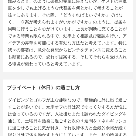
鑑みるとＢ、のように拠点の希望に添えないが、ゲストの満足
度を少しでも上げるような代替案を何とかして考えることが
往々にあります。その際、「どうすればよいですか」ではな
く、「Ｃ案が考えられますがいかがですか」のように、提案を
同時に行うことを心がけています。上長が判断に充てることが
できる時間も限られる中で、効率よく相談及び確認を行い、ア
イデアの昇華を可能にする有効な方法だと考えています。特に
我々の部署は、意外な発想からピンチをチャンスに変えること
も頻繁にあるので、恐れず提案する、そしてそれらを受け入れ
る環境が備わっていると考えています。
プライベート（休日）の過ごし方
ダイビングとゴルフが主な趣味なので、積極的に外に出て過ご
すことが多いです。元来オフの日は家でゆっくりする方が性に
は合っているのですが、入社後たまたま誘われたダイビングを
通して、土曜日を活発に過ごすと次の１週間をエネルギッシュ
に過ごせることに気が付き、それ以降体力と金銭的余裕が続く
限りは外で体を動かすようにしています。また、私の所属する