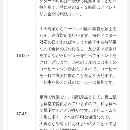
クターの対応は午後から開始することが比
較的多く、特にその２～３時間はアドレナ
リン全開で頑張ります。
１６時頃からヨーロッパ圏の業務が始まる
ため、適宜対応を行います。海外ドクター
対応の日であればちょうど終了する時間帯
なので全体の片付けをし、及び各々頑張り
16:00～
を労いながらレビューを行ってイベントを
クローズします。当社のビル内には多くの
コーヒーマシンがありますので、コーヒー
を一杯ご褒美に飲むことがよくあります。
一仕事を終えた後のコーヒーは格別です。
定時で終業です。福利厚生として、夜ご飯
も食堂で提供されていますので、私は食べ
て帰宅することが多いです。ボリュームも
17:45～
非常に多く、かつお手頃な値段なので、一
人暮らしや遠くにお住まいの人にとっては