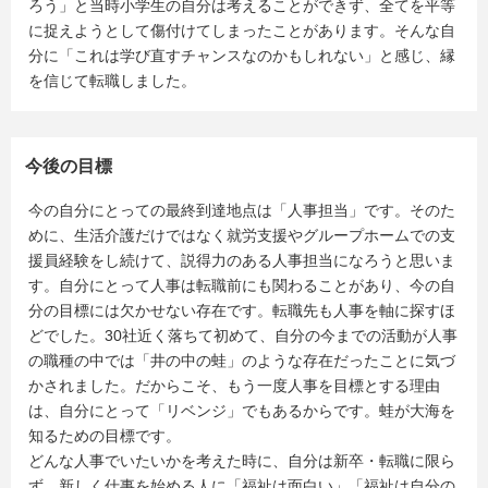
ろう」と当時小学生の自分は考えることができず、全てを平等
に捉えようとして傷付けてしまったことがあります。そんな自
分に「これは学び直すチャンスなのかもしれない」と感じ、縁
を信じて転職しました。
今後の目標
今の自分にとっての最終到達地点は「人事担当」です。そのた
めに、生活介護だけではなく就労支援やグループホームでの支
援員経験をし続けて、説得力のある人事担当になろうと思いま
す。自分にとって人事は転職前にも関わることがあり、今の自
分の目標には欠かせない存在です。転職先も人事を軸に探すほ
どでした。30社近く落ちて初めて、自分の今までの活動が人事
の職種の中では「井の中の蛙」のような存在だったことに気づ
かされました。だからこそ、もう一度人事を目標とする理由
は、自分にとって「リベンジ」でもあるからです。蛙が大海を
知るための目標です。
どんな人事でいたいかを考えた時に、自分は新卒・転職に限ら
ず、新しく仕事を始める人に「福祉は面白い」「福祉は自分の