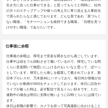
生き方に合った仕事ができる」と思ってもらうと同時に、社内
の方々のステップアップや個々の考え方に寄り添える人事担当
で居られたらなと感じております。どんな形であれ「居づらく
ない職場」「モチベーションを維持できる職場」「目標を見つ
けやすい職場」でありたいです。
仕事後に余暇
仕事後の余暇は、帰宅まで音楽を聞きながら過ごしています。
仕事中は頭をフル回転させて働いているので、帰宅している間
くらい音楽聞いて物思いにふけるのもいいなと思って、ぼーっ
としています。帰宅したら推しを鑑賞して癒されています。新
日本プロレスや、乃木坂46にハマっており、毎日何か情報が出
ていないか動画やSNSをチェックしております。休日に試合や
ライブが被った時は、必ず配信で見るくらい好きです。ただ、
連勤中の場合は明日に支障が無いように22時くらいには寝てい
ます。
休日は前職の影響で、カメラを持って写真撮影に出かけること