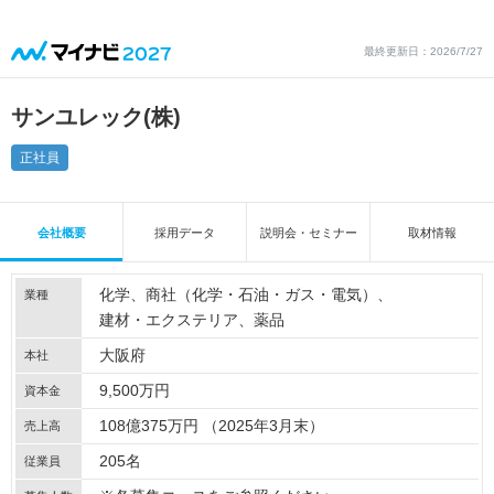
最終更新日：2026/7/27
サンユレック(株)
正社員
会社概要
採用データ
説明会・セミナー
取材情報
化学
商社（化学・石油・ガス・電気）
業種
建材・エクステリア
薬品
大阪府
本社
9,500万円
資本金
108億375万円 （2025年3月末）
売上高
205名
従業員