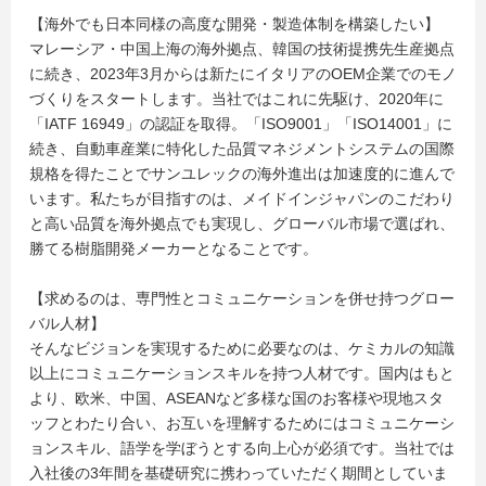
【海外でも日本同様の高度な開発・製造体制を構築したい】
マレーシア・中国上海の海外拠点、韓国の技術提携先生産拠点
に続き、2023年3月からは新たにイタリアのOEM企業でのモノ
づくりをスタートします。当社ではこれに先駆け、2020年に
「IATF 16949」の認証を取得。「ISO9001」「ISO14001」に
続き、自動車産業に特化した品質マネジメントシステムの国際
規格を得たことでサンユレックの海外進出は加速度的に進んで
います。私たちが目指すのは、メイドインジャパンのこだわり
と高い品質を海外拠点でも実現し、グローバル市場で選ばれ、
勝てる樹脂開発メーカーとなることです。
【求めるのは、専門性とコミュニケーションを併せ持つグロー
バル人材】
そんなビジョンを実現するために必要なのは、ケミカルの知識
以上にコミュニケーションスキルを持つ人材です。国内はもと
より、欧米、中国、ASEANなど多様な国のお客様や現地スタ
ッフとわたり合い、お互いを理解するためにはコミュニケーシ
ョンスキル、語学を学ぼうとする向上心が必須です。当社では
入社後の3年間を基礎研究に携わっていただく期間としていま