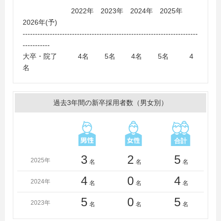
大学、神戸大学、信州大学、東京農業大学、鳥取大学、
2022年 2023年 2024年 2025年
同志社大学、新潟工科大学、福井大学、法政大学、北海
2026年(予)
道大学、山口大学、立命館大学、龍谷大学、東京工業大
-----------------------------------------------------------------------
学、北九州市立大学、鹿児島大学、奈良県立大学
-----------
大卒・院了 4名 5名 4名 5名 4
名
過去3年間の新卒採用者数（男女別）
3
2
5
2025年
名
名
名
4
0
4
2024年
名
名
名
5
0
5
2023年
名
名
名