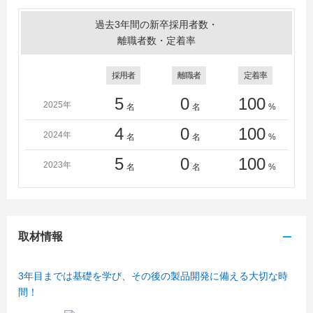
過去3年間の新卒採用者数・
離職者数・定着率
採用者
離職者
定着率
5
0
100
2025年
名
名
%
4
0
100
2024年
名
名
%
5
0
100
2023年
名
名
%
取材情報
3年目までは基礎を学び、その後の製品開発に備える大切な時
間！