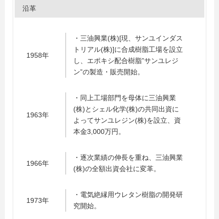
沿革
・三油興業(株)[現、サンユインダス
トリアル(株)]に合成樹脂工場を設立
1958年
し、エポキシ配合樹脂”サンユレジ
ン”の製造・販売開始。
・同上工場部門を母体に三油興業
(株)とシェル化学(株)の共同出資に
1963年
よってサンユレジン(株)を設立、資
本金3,000万円。
・逐次業績の伸長を重ね、三油興業
1966年
(株)の全額出資会社に変革。
・電気絶縁用ウレタン樹脂の開発研
1973年
究開始。