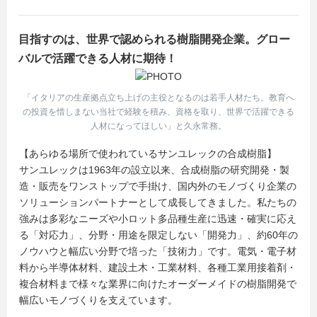
目指すのは、世界で認められる樹脂開発企業。グロー
バルで活躍できる人材に期待！
「イタリアの生産拠点立ち上げの主役となるのは若手人材たち。教育へ
の投資を惜しまない当社で経験を積み、資格を取り、世界で活躍できる
人材になってほしい」と久永常務。
【あらゆる場所で使われているサンユレックの合成樹脂】
サンユレックは1963年の設立以来、合成樹脂の研究開発・製
造・販売をワンストップで手掛け、国内外のモノづくり企業の
ソリューションパートナーとして成長してきました。私たちの
強みは多彩なニーズや小ロット多品種生産に迅速・確実に応え
る「対応力」、分野・用途を限定しない「開発力」、約60年の
ノウハウと幅広い分野で培った「技術力」です。電気・電子材
料から半導体材料、建設土木・工業材料、各種工業用接着剤・
複合材料まで様々な業界に向けたオーダーメイドの樹脂開発で
幅広いモノづくりを支えています。