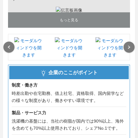
もっと見る
Previous
Next
企業のここがポイント
制度・働き方
時差出勤や在宅勤務、借上社宅、資格取得、国内留学など
の様々な制度があり、働きやすい環境です。
製品・サービス力
洗濯機の基盤には、当社の樹脂が国内では90%以上、海外
を含めても70%以上使用されており、シェアNo.1です。