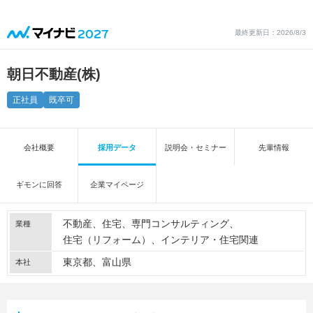
最終更新日：2026/8/3
朝日不動産(株)
正社員
既卒可
会社概要
採用データ
説明会・セミナー
先輩情報
ギモンに回答
企業マイページ
不動産
住宅
専門コンサルティング
業種
住宅（リフォーム）
インテリア・住宅関連
東京都、富山県
本社