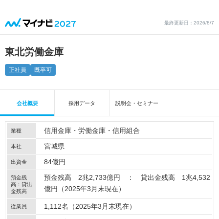
最終更新日：2026/8/7
東北労働金庫
正社員
既卒可
会社概要
採用データ
説明会・セミナー
信用金庫・労働金庫・信用組合
業種
宮城県
本社
84億円
出資金
預金残高 2兆2,733億円 ： 貸出金残高 1兆4,532
預金残
高：貸出
億円（2025年3月末現在）
金残高
1,112名（2025年3月末現在）
従業員