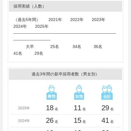
学、東京理科大学、日本大学、法政大学、立教大学、大
採用実績（人数）
東文化大学、神奈川大学、京都産業大学、白鴎大学、関
西学院大学、静岡産業大学、ノースアジア大学、桜美林
（過去5年間） 2021年 2022年 2023年
大学、流通経済大学（千葉）、獨協大学、仙台白百合女
2024年 2025年
子大学
―――――――――――――――――――――――――
（過去5年間）
―――――――――
大卒 25名 34名 36名
41名 29名
過去3年間の新卒採用者数（男女別）
18
11
29
2025年
名
名
名
26
15
41
2024年
名
名
名