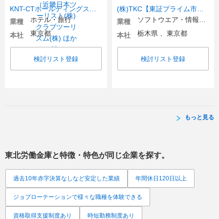
KNT-CTホールディングスグループ（近畿日本ツーリスト(株) クラブツーリズム(株) ほか7社）
(株)TKC【東証プライム市場上場】
ホテル・旅行
ソフトウエア・情報処理・ネット関連
業種
業種
東京都
栃木県 、東京都
本社
本社
検討リスト登録
検討リスト登録
もっと見る
東北労働金庫
と特徴・特色が同じ企業を探す。
過去10年赤字決算なしなど安定した業績
年間休日120日以上
ジョブローテーションで様々な職種を体験できる
資格取得支援制度あり
時短勤務制度あり