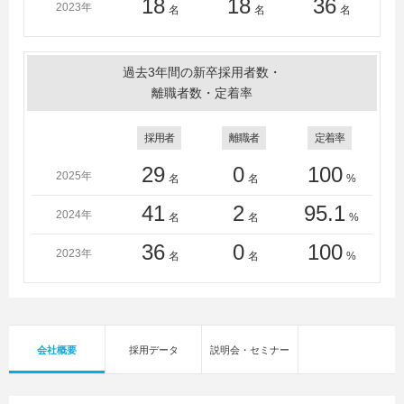
18
18
36
2023年
名
名
名
過去3年間の新卒採用者数・
離職者数・定着率
採用者
離職者
定着率
29
0
100
2025年
名
名
%
41
2
95.1
2024年
名
名
%
36
0
100
2023年
名
名
%
会社概要
採用データ
説明会・セミナー