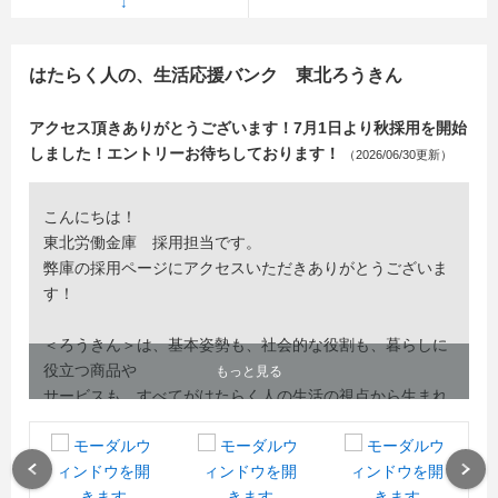
はたらく人の、生活応援バンク 東北ろうきん
アクセス頂きありがとうございます！7月1日より秋採用を開始
しました！エントリーお待ちしております！
（2026/06/30更新）
こんにちは！
東北労働金庫 採用担当です。
弊庫の採用ページにアクセスいただきありがとうございま
す！
＜ろうきん＞は、基本姿勢も、社会的な役割も、暮らしに
役立つ商品や
もっと見る
サービスも、すべてがはたらく人の生活の視点から生まれ
たものです。
はたらく人たちのいちばん身近で親しみやすい金融機関＝
生活応援バンクで
Previous
Next