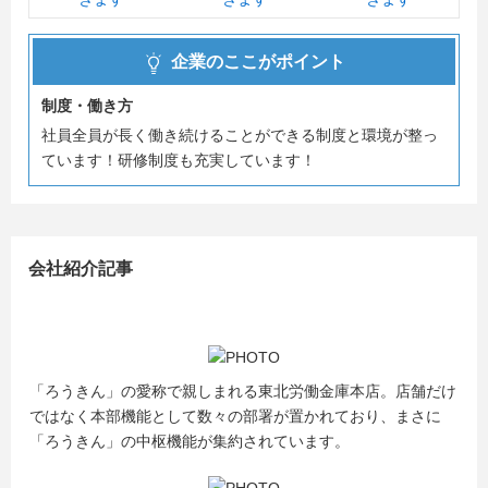
あり続けたいと考えています。
日本でただ一つの福祉金融機関である＜ろうきん＞を、
企業のここがポイント
まずはもっと知っていただきたい、それが、採用担当とし
ての想いです。
制度・働き方
社員全員が長く働き続けることができる制度と環境が整っ
ています！研修制度も充実しています！
会社紹介記事
「ろうきん」の愛称で親しまれる東北労働金庫本店。店舗だけ
ではなく本部機能として数々の部署が置かれており、まさに
「ろうきん」の中枢機能が集約されています。