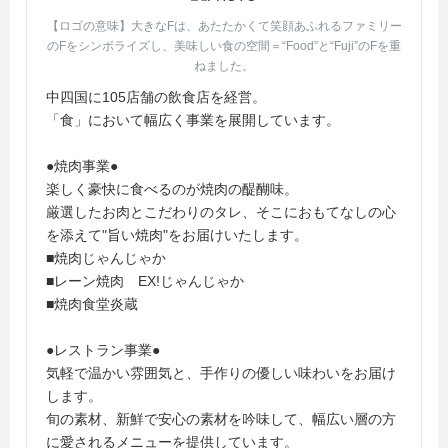
【ロゴの意味】大きなFは、あたたかくて笑顔あふれるファミリー
のFをシンボライズし、美味しい食の空間＝“Food”と“Fuji”のFを重
ねました。
中四国に105店舗の飲食店を経営。
「食」において幅広く事業を展開しています。
●焼肉事業●
楽しく豪快に食べるのが焼肉の醍醐味。
厳選したお肉とこだわりのタレ、そこにおもてなしの心
を添えて"旨い焼肉"をお届けいたします。
■焼肉じゃんじゃか
■レーン焼肉 EX!じゃんじゃか
■焼肉食堂炎蔵
●レストラン事業●
気軽で温かい雰囲気と、手作りの優しい味わいをお届け
します。
旬の素材、新鮮で安心の素材を吟味して、幅広い層の方
に愛されるメニューを提供しています。