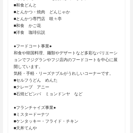
■和食どんと
■とんかつ・焼肉 どんじゃか
■とんかつ専門店 咲々亭
■和食 かご花
■洋食 珈琲伝説
●フードコート事業●
和食や韓国料理、麺類やデザートなど多彩なバリエーシ
ョンでフジグランやフジ店内のフードコートを中心に展
開しています。
気軽・手軽・リーズナブルがうれしいコーナーです。
■セルフうどん めんた
■クレープ アニー
■石焼ビビンバ ミョンドンヤ など
●フランチャイズ事業●
■ミスタードーナツ
■ケンタッキー・フライド・チキン
■天丼てんや