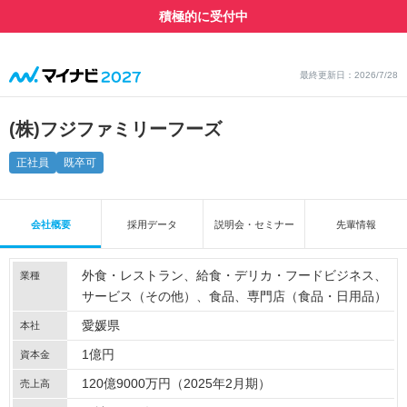
積極的に受付中
最終更新日：2026/7/28
(株)フジファミリーフーズ
正社員
既卒可
会社概要
採用データ
説明会・セミナー
先輩情報
外食・レストラン
給食・デリカ・フードビジネス
業種
サービス（その他）
食品
専門店（食品・日用品）
愛媛県
本社
1億円
資本金
120億9000万円（2025年2月期）
売上高