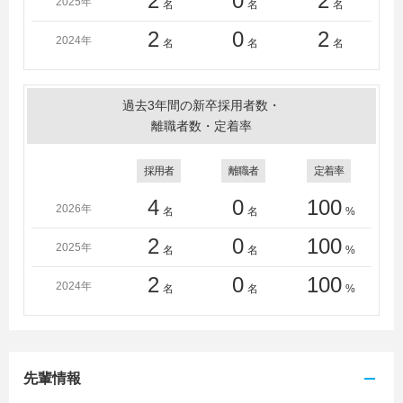
2
0
2
2025年
名
名
名
2
0
2
2024年
名
名
名
過去3年間の新卒採用者数・
離職者数・定着率
採用者
離職者
定着率
4
0
100
2026年
名
名
%
2
0
100
2025年
名
名
%
2
0
100
2024年
名
名
%
先輩情報