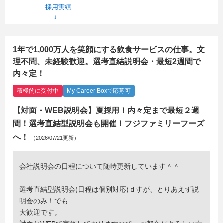
採用実績
1年で1,000万人を笑顔にする飲食サービスの仕事。文
理不問、未経験歓迎。選考直結説明会・最短2週間で
内々定！
積極的に受付中
My Career Boxで応募可
【対面・WEB説明会】夏採用！内々定まで最短２週
間！選考直結型説明会も開催！フジファミリーフーズ
へ！
（2026/07/21更新）
会社説明会の日程について随時更新しています＾＾
選考直結型説明会(日程は個別対応)ｄすが、とりあえず説
明会のみ！でも
大歓迎です。