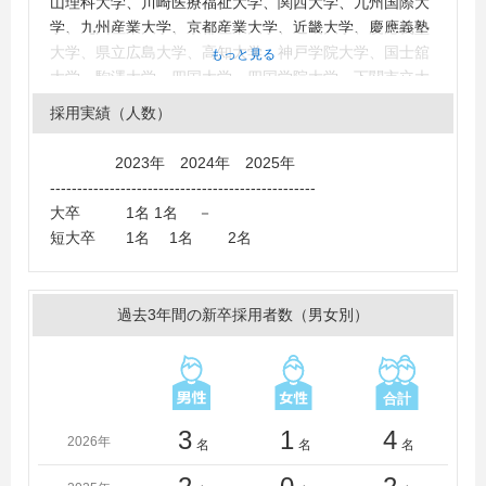
山理科大学、川崎医療福祉大学、関西大学、九州国際大
学、九州産業大学、京都産業大学、近畿大学、慶應義塾
大学、県立広島大学、高知大学、神戸学院大学、国士舘
もっと見る
大学、駒澤大学、四国大学、四国学院大学、下関市立大
学、聖カタリナ大学、西南学院大学、摂南大学、拓殖大
採用実績（人数）
学、中京大学、東亜大学、東洋大学、名古屋商科大学、
日本文理大学、比治山大学、兵庫県立大学、広島経済大
2023年 2024年 2025年
学、広島工業大学、広島国際大学、広島修道大学、広島
-------------------------------------------------
大学、北星学園大学、松山大学、桃山学院大学、山梨大
大卒 1名 1名 －
学、龍谷大学、福山平成大学、環太平洋大学
短大卒 1名 1名 2名
＜短大・高専・専門学校＞
聖カタリナ大学短期大学部、徳島文理大学短期大学部、
比治山大学短期大学部、松山東雲短期大学
過去3年間の新卒採用者数（男女別）
3
1
4
2026年
名
名
名