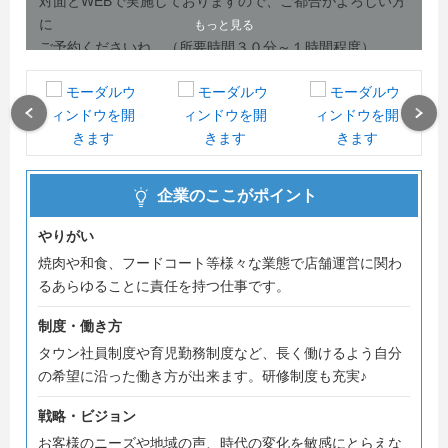
対面とWEBで実施しておりますので、ご都合がよろしい方
に
もっと見る
ご予約くださいね。（所要時間３０分～１時間程度）
弊社の業務内容や求める人物像などをご説明いたします。
対面の説明会の方では、近隣の店舗を訪問し、弊社の雰囲
Previous
Next
気や仕事風景を
見ていただく予定です。
選考から内々定出しまで最短２週間です。
企業のここがポイント
学部学科・資格不問です。
やりがい
ご予約お待ちしております。
焼肉や和食、フードコート等様々な業態で店舗運営に関わ
るあらゆることに責任を持つ仕事です。
制度・働き方
タウン社員制度や育児勤務制度など、長く働けるよう自分
の希望に沿った働き方が出来ます。研修制度も充実♪
戦略・ビジョン
お客様のニーズや地域の声、時代の変化を敏感にとらえな