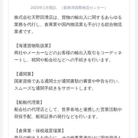
2020年1月開設。（新興津国際物流センター）
株式会社天野回漕店は、貨物の輸出入に関するあらゆる
業務を代行し、倉庫業や国内物流業も手がける総合物流
業者です。
【海運貨物取扱業】
商社やメーカーなどのお客様の輸出入取引をコーディネ
ートし、税関や船会社などへの手続きを行います。
【通関業】
国家資格である通関士が通関書類の審査や申告を行い、
スムーズな通関手続きをサポートします。
【船舶代理業】
船会社の代理店として、世界各地と連携した営業活動や
荷役手配、船荷証券の発行などを行います。
【倉庫業・保税蔵置場業】
商品の輸出入を中心に、その他事業者向けに国内発送も