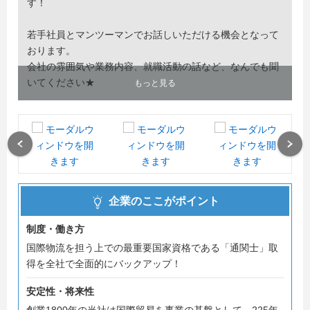
す！
若手社員とマンツーマンでお話しいただける機会となって
おります。
会社の雰囲気や業務内容、就職活動の話など、なんでも聞
いてください★
もっと見る
Previous
Next
企業のここがポイント
制度・働き方
国際物流を担う上での最重要国家資格である「通関士」取
得を全社で全面的にバックアップ！
安定性・将来性