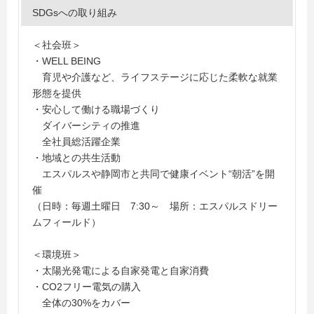
SDGsへの取り組み
＜社会班＞
・WELL BEING
育児や介護など、ライフステージに応じた柔軟な就業
形態を提供
・安心して働ける職場づくり
ダイバーシティの推進
全社員総活躍企業
・地域との共生活動
エスパルスや静岡市と共同で健康イベント“朝活”を開
催
（日時：毎週土曜日 7:30～ 場所：エスパルスドリー
ムフィールド）
＜環境班＞
・太陽光発電による自家発電と自家消費
・CO2フリー電気の購入
全体の30%をカバー