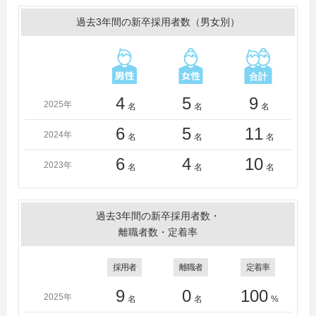
過去3年間の新卒採用者数（男女別）
4
5
9
2025年
名
名
名
6
5
11
2024年
名
名
名
6
4
10
2023年
名
名
名
過去3年間の新卒採用者数・
離職者数・定着率
採用者
離職者
定着率
9
0
100
2025年
名
名
%