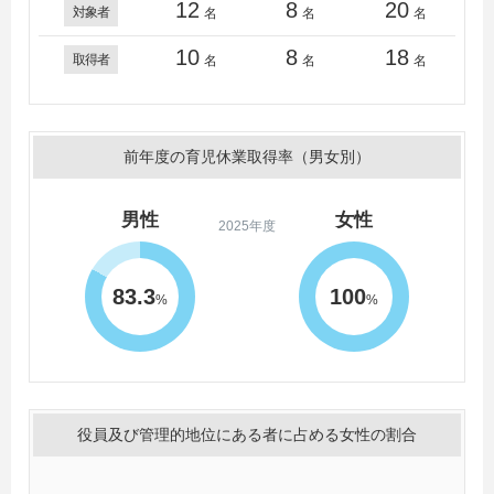
12
8
20
対象者
名
名
名
10
8
18
取得者
名
名
名
前年度の育児休業取得率（男女別）
男性
女性
2025年度
83.3
100
%
%
役員及び管理的地位にある者に占める女性の割合