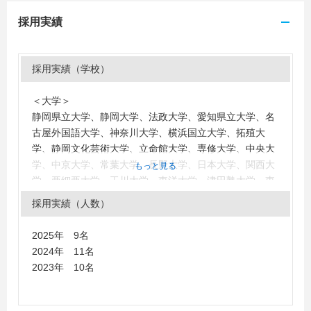
採用実績
採用実績（学校）
＜大学＞
静岡県立大学、静岡大学、法政大学、愛知県立大学、名
古屋外国語大学、神奈川大学、横浜国立大学、拓殖大
学、静岡文化芸術大学、立命館大学、専修大学、中央大
学、中京大学、常葉大学、長野大学、日本大学、関西大
もっと見る
学、亜細亜大学、玉川大学、東洋大学、津田塾大学、東
海大学、帝京大学、山梨学院大学、同志社女子大学、愛
採用実績（人数）
知大学、愛知学院大学、金沢大学、関西外国語大学、関
東学院大学、島根県立大学、信州大学、高崎経済大学、
2025年 9名
都留文科大学、獨協大学、名古屋学院大学、南山大学、
2024年 11名
三重大学、武蔵大学、明治大学、名城大学、立教大学、
2023年 10名
龍谷大学、早稲田大学
WEST LOSANGELES UNIV、北京外国語大学、中国遼寧
師範大学 他 80校