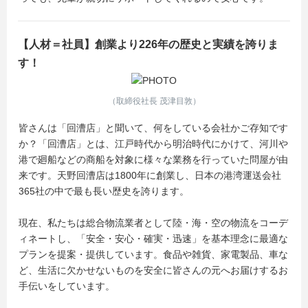
【人材＝社員】創業より226年の歴史と実績を誇りま
す！
（取締役社長 茂津目敦）
皆さんは「回漕店」と聞いて、何をしている会社かご存知です
か？「回漕店」とは、江戸時代から明治時代にかけて、河川や
港で廻船などの商船を対象に様々な業務を行っていた問屋が由
来です。天野回漕店は1800年に創業し、日本の港湾運送会社
365社の中で最も長い歴史を誇ります。
現在、私たちは総合物流業者として陸・海・空の物流をコーデ
ィネートし、「安全・安心・確実・迅速」を基本理念に最適な
プランを提案・提供しています。食品や雑貨、家電製品、車な
ど、生活に欠かせないものを安全に皆さんの元へお届けするお
手伝いをしています。