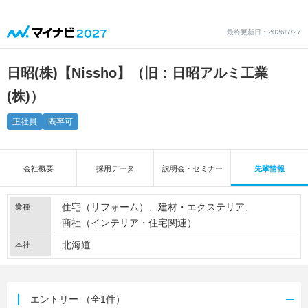
最終更新日：2026/7/27
日昭(株)【Nissho】（旧：日昭アルミ工業
(株)）
正社員
既卒可
会社概要
採用データ
説明会・セミナー
先輩情報
住宅（リフォーム）
建材・エクステリア
業種
商社（インテリア・住宅関連）
北海道
本社
エントリー
（全1件）