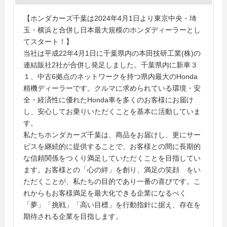
【ホンダカーズ千葉は2024年4月1日より東京中央・埼
玉・横浜と合併し日本最大規模のホンダディーラーとし
てスタート！】
当社は平成22年4月1日に千葉県内の本田技研工業(株)の
連結販社2社が合併し発足しました。千葉県内に新車３
１、中古6拠点のネットワークを持つ県内最大のHonda
精機ディーラーです。クルマに求められている環境・安
全・経済性に優れたHonda車を多くのお客様にお届け
し、安心してお乗りいただくことを基本に活動していま
す。
私たちホンダカーズ千葉は、商品をお届けし、更にサー
ビスを継続的に提供することで、お客様との間に長期的
な信頼関係をつくり満足していただくことを目指してい
ます。お客様との「心の絆」を創り、満足の笑顔 をい
ただくことが、私たちの目的であり一番の喜びです。こ
れからもお客様満足を最大化できる企業になるべく
「夢」「挑戦」「高い目標」を行動指針に据え、存在を
期待される企業を目指します。