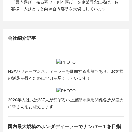
「買う喜び・売る喜び・創る喜び」を企業理念に掲げ、お
＃ホンダカーズ千葉
客様一人ひとりと向き合う姿勢を大切にしています
＃Honda Cars千葉
#ホンダモビリティ南関東
会社紹介記事
NSXパフォーマンスディーラーを展開する店舗もあり、お客様
の満足を得るために全力を尽くしています！
2026年入社式は257人が勢ぞろい上層部や採用関係各所が盛大
に皆さんをお迎えします
国内最大規模のホンダディーラーでナンバー１を目指