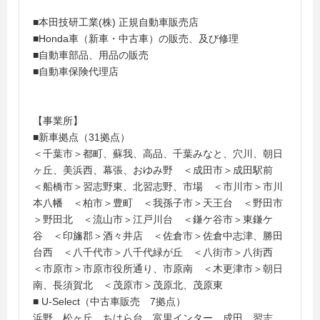
■本田技研工業(株) 正規自動車販売店
■Honda車（新車・中古車）の販売、及び修理
■自動車部品、用品の販売
■自動車保険代理店
【事業所】
■新車拠点（31拠点）
＜千葉市＞都町、蘇我、高品、千葉みなと、穴川、朝日
ヶ丘、美浜西、幕張、おゆみ野 ＜成田市＞成田駅前
＜船橋市＞習志野東、北習志野、市場 ＜市川市＞市川
本八幡 ＜柏市＞豊町 ＜我孫子市＞天王台 ＜野田市
＞野田北 ＜流山市＞江戸川台 ＜鎌ケ谷市＞東鎌ケ
谷 ＜印旛郡＞酒々井店 ＜佐倉市＞佐倉中志津、勝田
台西 ＜八千代市＞八千代緑が丘 ＜八街市＞八街西
＜市原市＞市原市役所通り、市原南 ＜木更津市＞朝日
南、長須賀北 ＜茂原市＞茂原北、茂原東
■ U-Select（中古車販売 7拠点）
浜野、松ヶ丘、ちはら台、富里インター、成田、習志