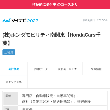
積極的に受付中 のコースあり
最終更新日：2026/8/6
(株)ホンダモビリティ南関東【HondaCars千
葉】
正社員
会社概要
採用データ
説明会・セミナー
先輩情報
ギモンに回答
専門店（自動車販売・自動車関連）
業種
商社（自動車関連・輸送用機器）
損害保険
東京都
本社