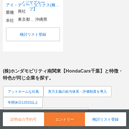
アイ・ティー・エックス(株)【ITX/ノジマグループ】
商社
業種
東京都 、沖縄県
本社
検討リスト登録
(株)ホンダモビリティ南関東【HondaCars千葉】
と特徴・
特色が同じ企業を探す。
アットホームな社風
実力主義の給与体系・評価制度を導入
年間休日120日以上
ジョブローテーションで様々な職種を体験できる
説明会の予約可
エントリー
検討リスト登録
資格取得支援制度あり
時短勤務制度あり