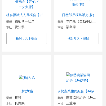
社会福祉法人長福会【デイパーク大府】
日産部品福島販売(株)
福祉サービス
専門店（自動車販売・自動車関連）
業種
業種
愛知県
福島県
本社
本社
検討リスト登録
検討リスト登録
(株)六協
伊勢農業協同組合【JA伊勢】
建設
農業協同組合（JA金融機関含む）
業種
業種
長野県
三重県
本社
本社