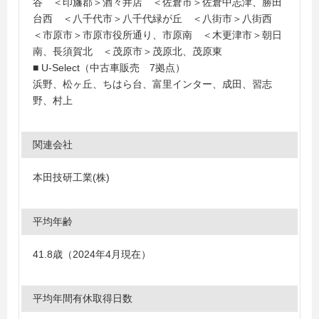
谷 ＜印旛郡＞酒々井店 ＜佐倉市＞佐倉中志津、勝田
台西 ＜八千代市＞八千代緑が丘 ＜八街市＞八街西
＜市原市＞市原市役所通り、市原南 ＜木更津市＞朝日
南、長須賀北 ＜茂原市＞茂原北、茂原東
■ U-Select（中古車販売 7拠点）
浜野、松ヶ丘、ちはら台、富里インター、成田、習志
野、村上
関連会社
本田技研工業(株)
平均年齢
41.8歳（2024年4月現在）
平均年間有休取得日数