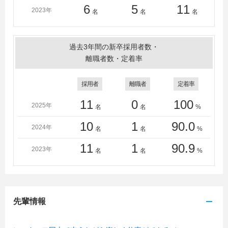
6
5
11
2023年
名
名
名
過去3年間の新卒採用者数・
離職者数・定着率
採用者
離職者
定着率
11
0
100
2025年
名
名
%
10
1
90.0
2024年
名
名
%
11
1
90.9
2023年
名
名
%
先輩情報