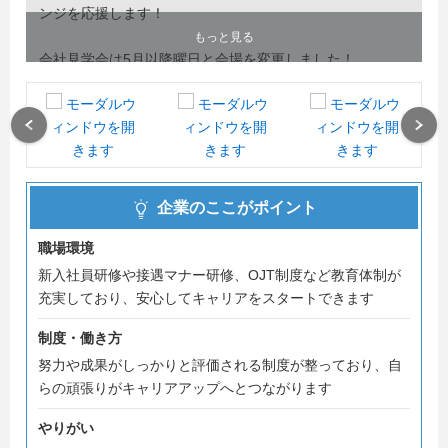
ンジを応援します！
もっと見る
会社見学会は5月以降曜日と会場を変更しました！
毎月第２・４日曜日に開催です♪
是非、陽気な採用担当に会いに来て欲しいです
ホンダ歴ウン十年の私達が会社の雰囲気をしっかりお伝え
Previous
Next
する事をお約束します☆
また、弊社はまだ出来立てホヤホヤのホンダディーラーな
企業のここがポイント
んです
2024年４月に本田技研連結販売会社である“ホンダカーズ
職場環境
千葉”“東京中央”“埼玉”“横浜”４社が統合
新入社員研修や接遇マナー研修、OJT制度など教育体制が
日本最大規模のホンダディーラー！としてスタートして、
充実しており、安心してキャリアをスタートできます
ますます活気あるディーラーと進化しました
まだまだこれから皆で作り上げていく会社だと感じており
制度・働き方
ますので、27卒の皆さま！どうか私たちに力を貸してくだ
努力や成果がしっかりと評価される制度が整っており、自
さい！！
らの頑張りがキャリアアップへとつながります
やりがい