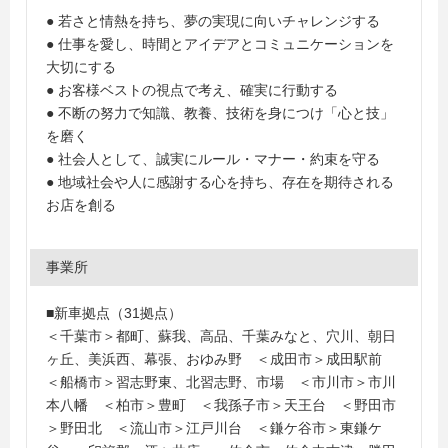
● 若さと情熱を持ち、夢の実現に向いチャレンジする
● 仕事を愛し、時間とアイデアとコミュニケーションを
大切にする
● お客様ベストの視点で考え、確実に行動する
● 不断の努力で知識、教養、技術を身につけ「心と技」
を磨く
● 社会人として、誠実にルール・マナー・約束を守る
● 地域社会や人に感謝する心を持ち、存在を期待される
お店を創る
事業所
■新車拠点（31拠点）
＜千葉市＞都町、蘇我、高品、千葉みなと、穴川、朝日
ヶ丘、美浜西、幕張、おゆみ野 ＜成田市＞成田駅前
＜船橋市＞習志野東、北習志野、市場 ＜市川市＞市川
本八幡 ＜柏市＞豊町 ＜我孫子市＞天王台 ＜野田市
＞野田北 ＜流山市＞江戸川台 ＜鎌ケ谷市＞東鎌ケ