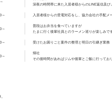
0～
深夜の時間帯に来た入居者様からのLINE返信及び
00～
入居者様からの受電対応をし、協力会社の手配メ
普段はお弁当を食べていますが
00～
たまに行く後輩社員とのラーメン巡りが楽しみで
00～
受けたお困りごと案件の整理と明日の引継ぎ業務
帰社
00～
その後時間があればジムや後輩とご飯に行ってお
事。