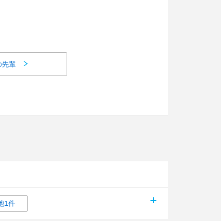
の先輩
他1件