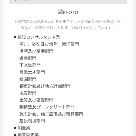
阿南市の水田地帯を流れる岡川です。河川法面に植生を繁茂させ
るなど、環境や景観にも配慮した設計を心がけています。
■ 建設コンサルタント業
河川、砂防及び海岸・海洋部門
港湾及び空港部門
道路部門
下水道部門
農業土木部門
造園部門
都市計画及び地方計画部門
地質部門
土質及び基礎部門
鋼構造及びコンクリート部門
施工計画、施工設備及び積算部門
建設環境部門
■ 測量業
■ 地質調査業