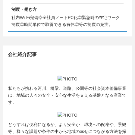
50年を迎えました。
そして新たな目標として“100年企業”への道を歩み出したと
制度・働き方
ころです。
社内Wi-Fi完備◎全社員ノートPC化◎緊急時の在宅ワーク
制度◎時間単位で取得できる有休◎等の制度の充実。
今後さらに複雑化・多様化する地域社会のニーズや、そこ
に住む人々の安心・安全をより広く、深く約束できる“つな
がるインフラ”を提案できる企業として、業界のリーディン
グカンパニーをめざします。
会社紹介記事
私たちの会社とともに成長していく若い力をお待ちしてい
ます！
まずは、マイナビ2027からのエントリーをお願いします。
私たちが携わる河川、橋梁、道路、公園等の社会資本整備事業
は、地域の人々の安全・安心な生活を支える基盤となる産業で
す。
どうすれば便利になるか、より安全か、環境への配慮や、景観
等、様々な課題や条件の中から地域の幸せにつながる方法を探