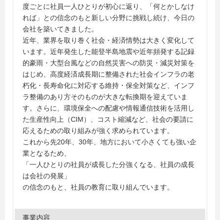
度ごとに社員一人ひとりが初心に返り、「何とかしなけ
れば」との信念のもと新しい分野に挑戦し続け、今日の
会社を築いてきました。
近年、業界を取り巻く社会・経済情勢は大きく変化して
います。近年発生した能登半島地震や近年頻発する記録
的豪雨・大型台風などの自然災害への防災・減災対策を
はじめ、高度経済成長期に整備された社会インフラの老
朽化・長寿命化に対応する維持・保全対策など、インフ
ラ整備のあり方そのものが大きな転換期を迎えていま
す。さらに、環境保全への配慮や情報通信技術を活用し
た生産性向上（CIM）、コスト縮減など、社会の要請に
応えるための取り組みが強く求められています。
これから先20年、30年、地方において小さくても強い企
業となるため、
「一人ひとりの社員が成長した分強くなる、社員の成長
は会社の発展」
の信念のもと、社員の教育に取り組んでいます。
事業内容