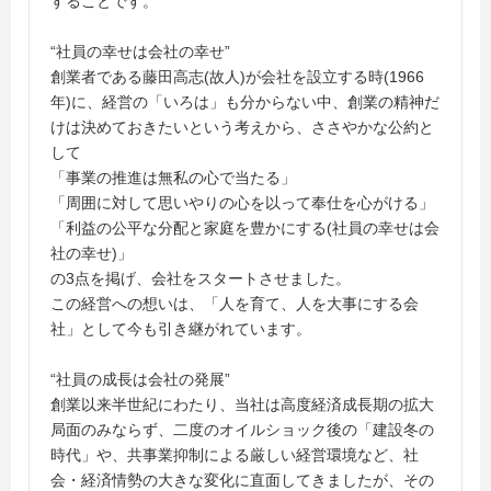
することです。
“社員の幸せは会社の幸せ”
創業者である藤田高志(故人)が会社を設立する時(1966
年)に、経営の「いろは」も分からない中、創業の精神だ
けは決めておきたいという考えから、ささやかな公約と
して
「事業の推進は無私の心で当たる」
「周囲に対して思いやりの心を以って奉仕を心がける」
「利益の公平な分配と家庭を豊かにする(社員の幸せは会
社の幸せ)」
の3点を掲げ、会社をスタートさせました。
この経営への想いは、「人を育て、人を大事にする会
社」として今も引き継がれています。
“社員の成長は会社の発展”
創業以来半世紀にわたり、当社は高度経済成長期の拡大
局面のみならず、二度のオイルショック後の「建設冬の
時代」や、共事業抑制による厳しい経営環境など、社
会・経済情勢の大きな変化に直面してきましたが、その