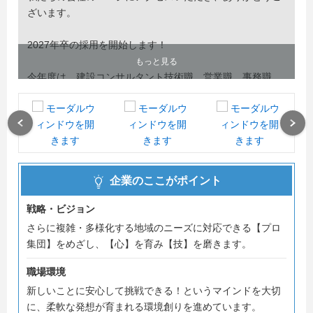
ざいます。
2027年卒の採用を開始します！
もっと見る
今年度は、建設コンサルタント技術職、営業職、事務職
（計７名程度）の採用を予定しています。
(募集対象は2027年3月卒業予定者および卒業後3年以内の
方です。)
Previous
Next
私たちの会社は、地元徳島および四国の社会資本整備(イン
フラ整備)に携わる企業です。
企業のここがポイント
地域に密着し、河川・道路・橋梁などの調査、計画、設計
を通して、きめ細かい技術サービスを提供しています。
戦略・ビジョン
さらに複雑・多様化する地域のニーズに対応できる【プロ
道路や橋は地域に暮らす人々にとって欠かせないものであ
集団】をめざし、【心】を育み【技】を磨きます。
り、私たちの仕事は人々の生活の安全・安心を確保する役
割を担う、重要でやりがいのある仕事です。
職場環境
新しいことに安心して挑戦できる！というマインドを大切
私たちは地域の社会資本整備に携わり続け、2016年に創立
に、柔軟な発想が育まれる環境創りを進めています。