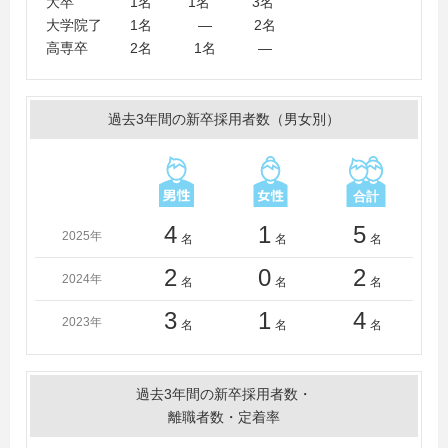
大卒 1名 1名 3名
阿南工業高等専門学校、四国大学短期大学部、徳島文理
大学院了 1名 ― 2名
大学短期大学部
高専卒 2名 1名 ―
過去3年間の新卒採用者数（男女別）
4
1
5
2025年
名
名
名
2
0
2
2024年
名
名
名
3
1
4
2023年
名
名
名
過去3年間の新卒採用者数・
離職者数・定着率