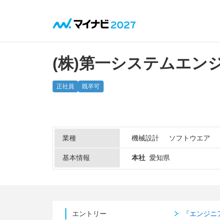
(株)第一システムエン
正社員
既卒可
業種
機械設計
ソフトウエア
基本情報
本社
愛知県
エントリー
『エンジニ