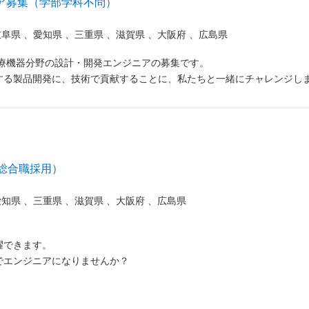
ニア募集（学部学科不問）
岐阜県
、
愛知県
、
三重県
、
滋賀県
、
大阪府
、
広島県
医療機器分野の設計・開発エンジニアの募集です。
する製品開発に、技術で貢献することに、私たちと一緒にチャレンジし
！総合職採用）
愛知県
、
三重県
、
滋賀県
、
大阪府
、
広島県
躍できます。
でエンジニアになりませんか？