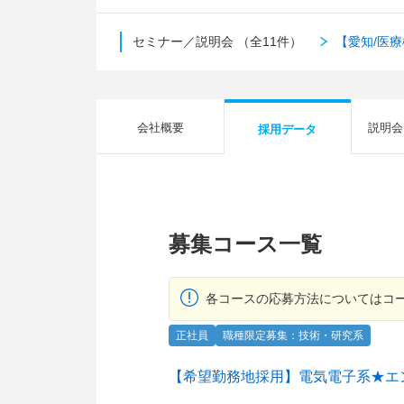
セミナー／説明会
（全11件）
【愛知/医
会社概要
説明会
採用データ
募集コース一覧
各コースの応募方法についてはコ
正社員
職種限定募集：技術・研究系
【希望勤務地採用】電気電子系★エ