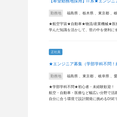
【希望勤務地採用】IT系★エンジ
勤務地
福島県
、
栃木県
、
東京都
、
★航空宇宙★自動車★物流/産業機械★
学んだ知識を活かして、世の中を便利に
正社員
★エンジニア募集（学部学科不問
勤務地
福島県
、
東京都
、
岐阜県
、
★学部学科不問★初心者・未経験歓迎！
航空・自動車・医療など幅広い分野で活
自分に合う環境で設計開発に挑めるDSE