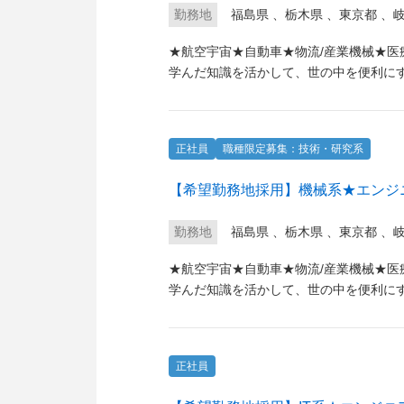
勤務地
福島県
、
栃木県
、
東京都
、
★航空宇宙★自動車★物流/産業機械★
学んだ知識を活かして、世の中を便利に
正社員
職種限定募集：技術・研究系
【希望勤務地採用】機械系★エンジ
勤務地
福島県
、
栃木県
、
東京都
、
★航空宇宙★自動車★物流/産業機械★
学んだ知識を活かして、世の中を便利に
正社員