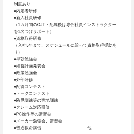
制度あり
●内定者研修
●新入社員研修
（1カ月間のOJT・配属後は専任社員インストラクター
を1名つけサポート）
●資格取得研修
（入社5年まで、スケジュールに沿って資格取得援助あ
り）
●早朝勉強会
●経営計画発表会
●政策勉強会
●外部研修
●配管コンテスト
●トークコンテスト
●防災訓練等の実地訓練
●クレーム対応研修
●PC操作等の講習会
●メーカー勉強会、講習会
●普通救命講習 他