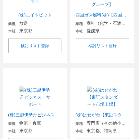
(株)エイトビット
四国ガス燃料(株)【四国ガスグループ】
放送
商社（化学・石油・ガス・電気）
業種
業種
東京都
愛媛県
本社
本社
検討リスト登録
検討リスト登録
(株)三越伊勢丹ビジネス・サポート
(株)はせがわ【東証スタンダード市場上場】
物流・倉庫
専門店（その他小売）
業種
業種
東京都
東京都、福岡県
本社
本社