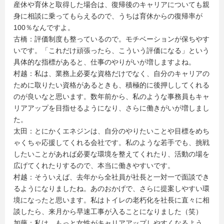
産休や育休と取得した場合は、復帰後のキャリアについても親
身に相談に乗ってもらえるので、うちは育休からの復帰率が
100％なんですよ。
古橋：評価制度も整っているので。モチベーションが保ちやす
いです。「これだけ頑張ったら、こういう評価になる」という
具体的な指標があると、仕事のやりがいが増しますよね。
村越：私は、業務上必要な資格だけでなく、自分のキャリアの
ために取りたい資格があるときも、積極的に後押ししてくれる
のが良いなと思います。数年前から、私のような事務員もキャ
リアアップを目指せるようになり、さらに働きがいが増しまし
た。
太田：とにかくエネジンは、自分のやりたいことや目標をめち
ゃくちゃ応援してくれる会社です。私のような若手でも、挑戦
したいことがあれば必要な環境を整えてくれたり、活動の場を
広げてくれたりするので、本当に働きやすいです。
村越：そういえば、去年から全社員が社長と一対一で面談でき
るようになりましたね。あのおかげで、さらに提案しやすい環
境になったと思います。私はトイレの老朽化を社長に直々に相
談したら、来月から早速工事が入ることになりました（笑）
加藤：私は、もっと女性がキャリアアップしやすくなるよう、