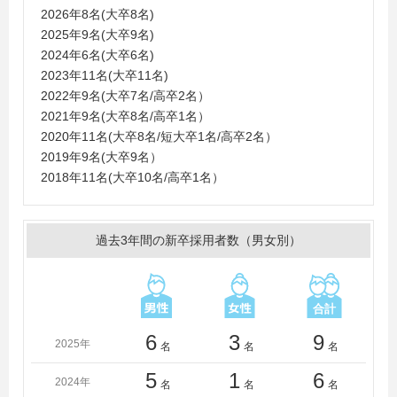
学、東京電機大学、東京農業大学、東洋大学、常葉大
2026年8名(大卒8名)
学、富山国際大学、名古屋外国語大学、名古屋学院大
2025年9名(大卒9名)
学、名古屋女子大学、新潟大学、日本大学、浜松学院大
2024年6名(大卒6名)
学、名城大学、明星大学、山梨学院大学、立正大学
2023年11名(大卒11名)
＜短大・高専・専門学校＞
2022年9名(大卒7名/高卒2名）
愛知大学短期大学部、岡崎女子短期大学、国際観光専門
2021年9名(大卒8名/高卒1名）
学校熱海校、大原簿記学校
2020年11名(大卒8名/短大卒1名/高卒2名）
2019年9名(大卒9名）
2018年11名(大卒10名/高卒1名）
過去3年間の新卒採用者数（男女別）
6
3
9
2025年
名
名
名
5
1
6
2024年
名
名
名