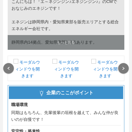
こんにちは！『エ～ネジンジン♪エネジンジン♪』のCMで
おなじみのエネジンです！
エネジンは静岡県内・愛知県東部を販売エリアとする総合
エネルギー会社です。
静岡県内14拠点、愛知県東部1拠点あります。
もっと見る
地域の皆さまの当たり前の生活をお守りするため日々業務
を行っています！
Previous
Next
＝＝＝＝＝＝＝＝＝＝＝＝＝＝＝＝
『社員の幸せなくして経営なし』
企業のここがポイント
エネジンは社員教育にお金と時間を惜しみません！
職場環境
＝＝＝＝＝＝＝＝＝＝＝＝＝＝＝＝＝＝＝＝＝＝＝＝＝＝
同期はもちろん、先輩後輩の垣根を越えて、みんな仲が良
＝国土強靭化貢献団体認証「レジリエンス認証」取得！＝
いのが自慢です！
＝＝＝＝＝＝＝＝＝＝＝＝＝＝＝＝＝＝＝＝＝＝＝＝＝＝
『保安なくして経営なし』
安定性・将来性