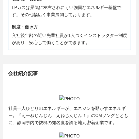
地域のライフラインを担うエネジンは、地域の安心・安全
LPガスは景気に左右されにくい強固なエネルギー基盤で
を守ります。
す。その他幅広く事業展開しております。
＝＝＝＝＝＝＝＝＝＝＝＝＝＝＝＝＝＝＝＝＝＝＝＝＝＝
制度・働き方
＝経済産業省「健康経営優良法人2026」6年連続認定！＝
入社後年齢の近い先輩社員が1人つくインストラクター制度
＝＝＝＝＝＝＝＝＝＝＝＝＝＝＝＝＝＝＝＝＝＝＝＝＝＝
があり、安心して働くことができます。
エネジンは働く人を大事にしています。
3月～4月 説明会予約受付中です！
会社紹介記事
是非ご参加ください！
社員一人ひとりのエネルギーが、エネジンを動かすエネルギ
ー。『えーねじんじん！えねじんじん！』のCMソングととも
に、静岡県内で抜群の知名度を誇る地元密着企業です。