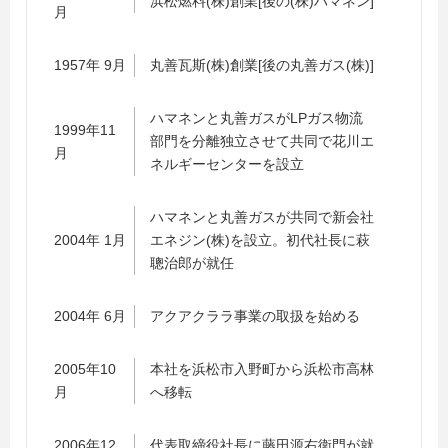
浜松燃料(株)創業[後の(株)ハマネン]
月
1957年 9月
丸善瓦斯(株)創業[後の丸善ガス(株)]
ハマネンと丸善ガスがLPガス物流
1999年11
部門を分離独立させて共同で花川エ
月
ネルギーセンターを設立
ハマネンと丸善ガスが共同で新会社
2004年 1月
エネジン(株)を設立。初代社長に萩
聰治郎が就任
2004年 6月
アクアクララ事業の取扱を始める
2005年10
本社を浜松市入野町から浜松市高林
月
へ移転
2006年12
代表取締役社長に藤田源右衛門が就