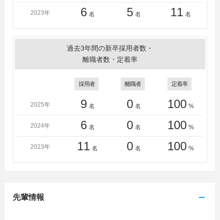
6
5
11
2023年
名
名
名
過去3年間の新卒採用者数・
離職者数・定着率
採用者
離職者
定着率
9
0
100
2025年
名
名
%
6
0
100
2024年
名
名
%
11
0
100
2023年
名
名
%
先輩情報