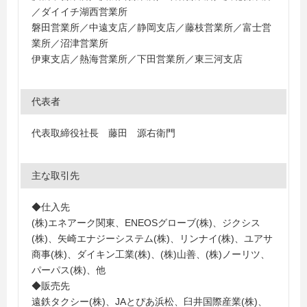
／ダイイチ湖西営業所
磐田営業所／中遠支店／静岡支店／藤枝営業所／富士営
業所／沼津営業所
伊東支店／熱海営業所／下田営業所／東三河支店
代表者
代表取締役社長 藤田 源右衛門
主な取引先
◆仕入先
(株)エネアーク関東、ENEOSグローブ(株)、ジクシス
(株)、矢崎エナジーシステム(株)、リンナイ(株)、ユアサ
商事(株)、ダイキン工業(株)、(株)山善、(株)ノーリツ、
パーパス(株)、他
◆販売先
遠鉄タクシー(株)、JAとぴあ浜松、臼井国際産業(株)、