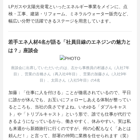
LPガスや太陽光発電といったエネルギー事業をメインに、点
検・工事、建築・リフォーム、ミネラルウォーター販売など、
幅広い分野で活躍できるステージを用意しています。
若手エネ人材4名が語る「社員目線のエネジンの魅力と
は？」座談会
座談会に出席していただいたのは、左から事務員の村越さん（入社7年
目）、営業の古橋さん（再入社4年目）、営業の加藤さん（入社9年
目）、太田さん（入社5年目）の4名
加藤：「仕事に人を付ける」ことが徹底されているので、平日
に誰かが休んでも、お互いにフォローしあえる体制が整ってい
るところも、当社の良さですよね。いわゆる「ダブルキャス
ト」や「トリプルキャスト」という形で、誰でも仕事が代行で
きるようになっているから、働きやすく、休みやすい。実は私
も来週から新婚旅行に行くのですが、何の心配もなく「あとは
頼んだ！」と言って、部署の仲間に業務を任せられます（笑）