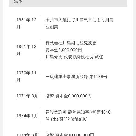
沿革
1931年 12
掛川市大池にて川島忠平により川島
月
組創業
株式会社川島組に組織変更
1961年 12
資本金2,000,000円
月
川島介夫 代表取締役社長 就任
1970年 11
一級建築士事務所登録 第1138号
月
1971年 8月
増資 資本金6,000,000円
建設業許可 静岡県知事(特)第4640
1974年 1月
号 (土)(建)(と)(舗)(水)
1974年 8月
増資 資本金10,000,000円