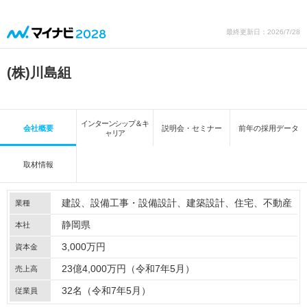
最終更新日：2026/7/28
(株)川島組
インターンシップ＆キ
会社概要
説明会・セミナー
前年の採用データ
ャリア
取材情報
建設
設備工事・設備設計
建築設計
住宅
不動産
業種
静岡県
本社
3,000万円
資本金
23億4,000万円（令和7年5月）
売上高
32名（令和7年5月）
従業員