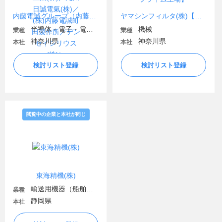
内藤電誠グループ（内藤電誠工業(株)／九州日誠電氣(株)／(株)内藤電誠町田製作所／デンセイシリウス(株)）
ヤマシンフィルタ(株)【東証プライム上場】
半導体・電子・電気機器
機械
業種
業種
神奈川県
神奈川県
本社
本社
検討リスト登録
検討リスト登録
閲覧中の企業と本社が同じ
東海精機(株)
輸送用機器（船舶・航空・宇宙関連など）
業種
静岡県
本社