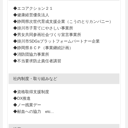
◆エコアクション２１
◆健康経営優良法人
◆静岡県次世代育成支援企業（こうのとりカンパニー）
◆掛川市子育てにやさしい事業所
◆男女共同参画社会づくり宣言事業所
◆掛川市SDGsプラットフォームパートナー企業
◆静岡県ＢＣＰ（事業継続計画）
◆消防団協力事業所
◆不当要求防止責任者講習
社内制度・取り組みなど
◆資格取得支援制度
◆DX推進
◆ノー残業デー
◆献血への協力 etc...