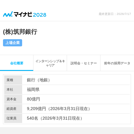
最終更新日：2026/7/17
(株)筑邦銀行
上場企業
インターンシップ＆キ
会社概要
説明会・セミナー
前年の採用データ
ャリア
銀行（地銀）
業種
福岡県
本社
80億円
資本金
9,209億円（2026年3月31日現在）
総資産
540名（2026年3月31日現在）
従業員