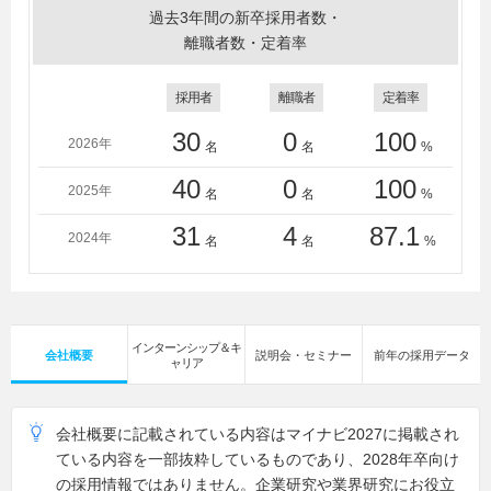
過去3年間の新卒採用者数・
離職者数・定着率
採用者
離職者
定着率
30
0
100
2026年
名
名
%
40
0
100
2025年
名
名
%
31
4
87.1
2024年
名
名
%
インターンシップ＆キ
会社概要
説明会・セミナー
前年の採用データ
ャリア
会社概要に記載されている内容はマイナビ2027に掲載され
ている内容を一部抜粋しているものであり、2028年卒向け
の採用情報ではありません。企業研究や業界研究にお役立