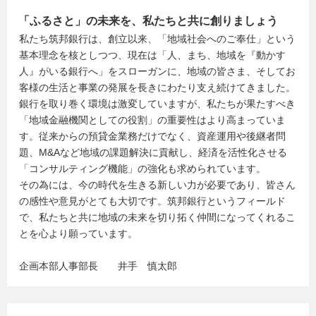
「ふるさと」の未来を、私たちと共に創りましょう
私たち筑邦銀行は、創立以来、「地域社会へのご奉仕」という
基本理念を核としつつ、現在は「人、まち、地域を『動かす
人』がいる銀行へ」をスローガンに、地域の皆さま、そしてお
客様の生活と事業の発展を長きにわたり支え続けてきました。
銀行を取り巻く環境は激変していますが、私たちが果たすべき
「地域金融機関としての役割」の重要性はより高まっていま
す。従来からの預貸金業務だけでなく、資産運用や後継者問
題、M&Aなど地域の課題解決に貢献し、経済を活性化させる
「コンサルティング機能」の強化も求められています。
その為には、今の時代を生きる新しい力が必要であり、皆さん
の感性や意見がとても大切です。筑邦銀行というフィールド
で、私たちと共に地域の未来を切り拓く仲間になってくれるこ
とを心より願っています。
企画本部人事部長 井手 慎太郎