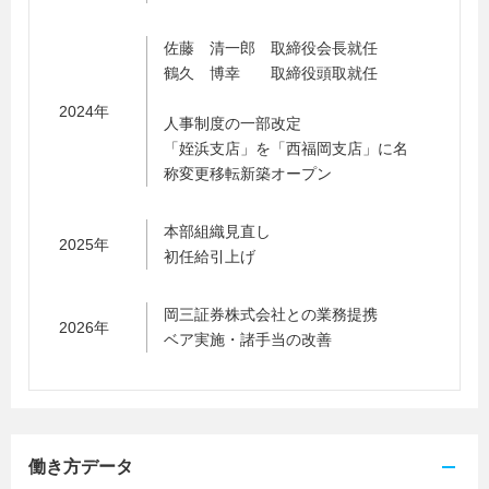
佐藤 清一郎 取締役会長就任
鶴久 博幸 取締役頭取就任
2024年
人事制度の一部改定
「姪浜支店」を「西福岡支店」に名
称変更移転新築オープン
本部組織見直し
2025年
初任給引上げ
岡三証券株式会社との業務提携
2026年
ベア実施・諸手当の改善
働き方データ