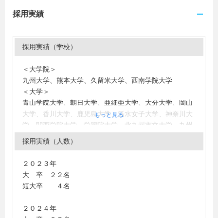
採用実績
採用実績（学校）
＜大学院＞
九州大学、熊本大学、久留米大学、西南学院大学
＜大学＞
青山学院大学、朝日大学、亜細亜大学、大分大学、岡山
大学、香川大学、鹿児島大学、活水女子大学、神奈川大
もっと見る
学、関西学院大学、学習院大学、北九州市立大学、九州
大学、九州共立大学、九州国際大学、九州産業大学、九
採用実績（人数）
州情報大学、京都大学、京都精華大学、杏林大学、近畿
大学、熊本大学、熊本学園大学、久留米大学、慶應義塾
２０２３年
大学、皇學館大学、神戸学院大学、國學院大學、駒澤大
大 卒 ２２名
学、佐賀大学、下関市立大学、上智大学、西南学院大
短大卒 ４名
学、西南女学院大学、専修大学、大東文化大学、筑紫女
学園大学、中央大学、筑波大学、帝京大学、東海大学、
２０２４年
東京都市大学、東洋大学、徳島大学、同志社大学、中村