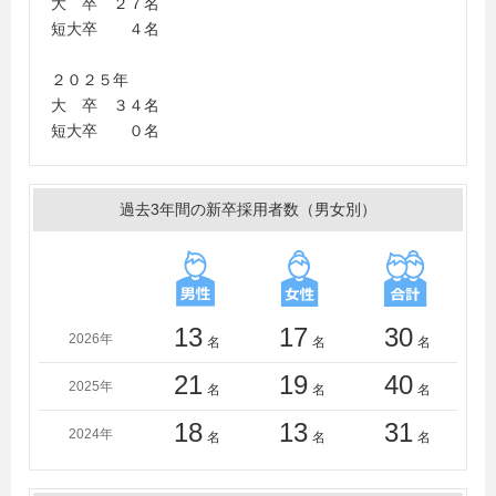
大 卒 ２７名
学園大学、長崎大学、長崎県立大学、日本大学、日本文
短大卒 ４名
理大学、一橋大学、広島大学、広島経済大学、広島修道
大学、福井県立大学、福岡大学、福岡工業大学、福岡女
２０２５年
学院大学、法政大学、宮崎大学、宮崎産業経営大学、明
大 卒 ３４名
治大学、明治学院大学、山口大学、立命館大学、立命館
短大卒 ０名
アジア太平洋大学、早稲田大学
＜短大・高専・専門学校＞
折尾愛真短期大学、九州大谷短期大学、香蘭女子短期大
過去3年間の新卒採用者数（男女別）
学、佐賀女子短期大学、精華女子短期大学、西南女学院
大学短期大学部、中村学園大学短期大学部、西日本短期
大学、福岡女学院大学短期大学部、福岡女子短期大学
13
17
30
2026年
名
名
名
21
19
40
2025年
名
名
名
18
13
31
2024年
名
名
名