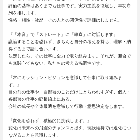
評価の基準はあくまでも仕事です。実力主義を徹底し、年功序
列を排します。
性格・相性・社歴・その人との関係性で評価はしません。
『「本音」で「ストレート」に「率直」に対話します』
議論することを恐れず、きちんと自分の考えを持ち、理解・納
得するまで話し合います。
決定したら、その仕事に全力で取り組みます。それが、迎合で
も無関心でもない、私たちの考える協調性です。
『常にミッション・ビジョンを意識して仕事に取り組みま
す。』
目の前の仕事や、自部署のことだけにとらわれすぎず、個人・
各部署の仕事の延長線上にある、
会社の成長や全体最適を意識して行動・意思決定をします。
『変化を恐れず、積極的に挑戦します。』
変化は未来への飛躍のチャンスと捉え、現状維持では退化につ
ながることを意識します。