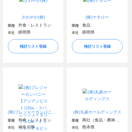
さわやか(株)
(株)ヤタロー
外食・レストラン
食品
業種
業種
静岡県
静岡県
本社
本社
検討リスト登録
検討リスト登録
(株)プレジャーカンパニー【アジアンビストロDai・スパニッシュイタリアンDai・トラットリア＆ピッツェリアDai・炭焼き大・大喜楼・CanalCafe】
(株)丸菱ホールディングス
外食・レストラン
商社（食品・農林・水産）
業種
業種
神奈川県
熊本県
本社
本社