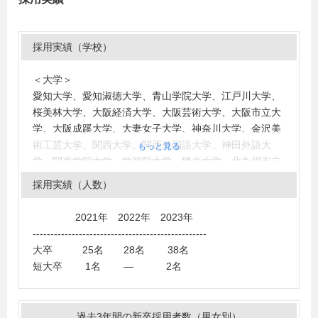
採用実績（学校）
＜大学＞
愛知大学、愛知淑徳大学、青山学院大学、江戸川大学、
桜美林大学、大阪経済大学、大阪芸術大学、大阪市立大
学、大阪成蹊大学、大妻女子大学、神奈川大学、金沢美
術工芸大学、関西大学、関西外国語大学、神田外語大
もっと見る
学、関東学院大学、学習院大学、畿央大学、北九州市立
大学、九州大学、九州工業大学、九州産業大学、京都外
採用実績（人数）
国語大学、京都産業大学、京都女子大学、京都精華大
学、京都橘大学、共立女子大学、近畿大学、甲南大学、
2021年 2022年 2023年
甲南女子大学、神戸市外国語大学、神戸女子大学、國學
-------------------------------------------------
院大學、駒澤大学、札幌大学、昭和女子大学、実践女子
大卒 25名 28名 38名
大学、女子栄養大学、女子美術大学、杉野服飾大学、成
短大卒 1名 ― 2名
安造形大学、成蹊大学、成城大学、西武文理大学、専修
大学、玉川大学、多摩美術大学、大東文化大学、千葉商
科大学、中央大学、帝京科学大学（東京）、帝京平成大
過去3年間の新卒採用者数（男女別）