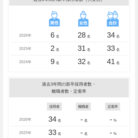
学、帝塚山大学、東京音楽大学、東京家政大学、東京学
芸大学、東京経済大学、東京工科大学、東京工芸大学、
東京女子体育大学、東京造形大学、東京都市大学、東京
未来大学、東洋大学、獨協大学、名古屋芸術大学、日本
大学、日本体育大学、ノートルダム清心女子大学、阪南
6
28
34
2026年
名
名
名
大学、広島大学、福岡大学、文化学園大学、文教大学、
文京学院大学、法政大学、北星学園大学、宮城教育大
2
31
33
2025年
名
名
名
学、武蔵大学、武蔵野大学、武蔵野美術大学、明治学院
大学、桃山学院大学、横浜市立大学、立教大学、立命館
9
32
41
2024年
名
名
名
大学、龍谷大学
＜短大・高専・専門学校＞
上田安子服飾専門学校、専門学校大阪デザイナー・アカ
過去3年間の新卒採用者数・
デミー、大阪モード学園、中央工学校、トライデントデ
離職者数・定着率
ザイン専門学校、日本電子専門学校、専門学校大阪ビジ
ュアルアーツ・アカデミー、札幌ファッションデザイン
採用者
離職者
定着率
専門学校ＤＯＲＥＭＥ、共立女子短期大学、武庫川女子
大学短期大学部、金城大学短期大学部、東京デザイナ
34
-
-
2026年
名
名
%
ー・アカデミー、東京デザイン専門学校、日本工学院八
王子専門学校
33
-
-
2025年
名
名
%