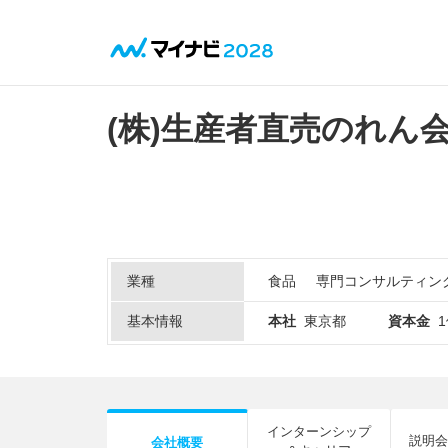
(株)生産者直売のれん
業種
食品
専門コンサルティン
基本情報
本社
東京都
資本金
インターンシップ
説明会
会社概要