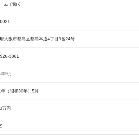
ームで働く
-0021
府大阪市都島区都島本通4丁目3番24号
6926-3861
54年9月
61年（昭和36年）5月
00万円
名