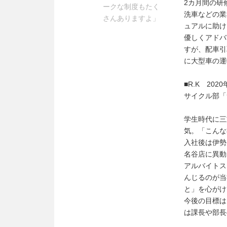
2カ月間の研
ークな制度もたく
洗車などの業
さんありますよ」
ュアルに助け
優しくアドバ
すが、配車引
に大型車の運
■R.K 202
サイクル部「
学生時代に三
気。「こんな
入社後は伊勢
名谷店に異動
アルバイトス
んじるのが当
と」を心がけ
今後の目標は
は課長や部長