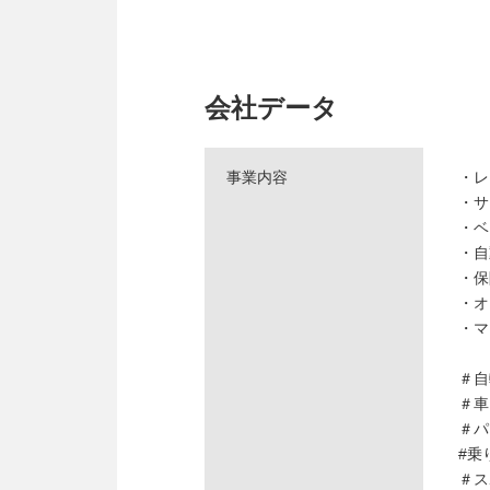
会社データ
事業内容
・レ
・サ
・ベ
・自
・保
・オ
・マ
＃自
＃車
＃パ
#乗
＃