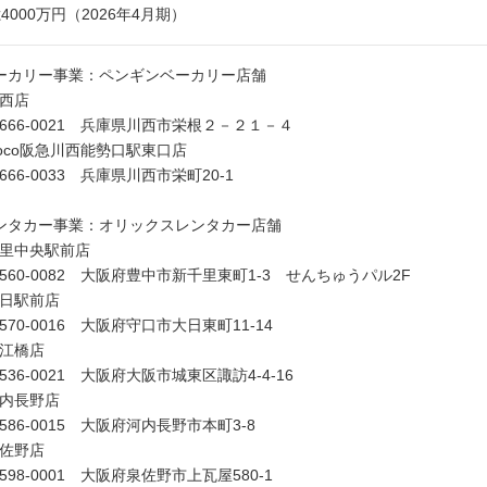
億4000万円（2026年4月期）
ーカリー事業：ペンギンベーカリー店舗
西店
66-0021 兵庫県川西市栄根２－２１－４
oco阪急川西能勢口駅東口店
66-0033 兵庫県川西市栄町20-1
ンタカー事業：オリックスレンタカー店舗
里中央駅前店
60-0082 大阪府豊中市新千里東町1-3 せんちゅうパル2F
日駅前店
70-0016 大阪府守口市大日東町11-14
江橋店
36-0021 大阪府大阪市城東区諏訪4-4-16
内長野店
86-0015 大阪府河内長野市本町3-8
佐野店
98-0001 大阪府泉佐野市上瓦屋580-1