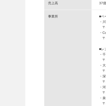
売上高
37
事業所
■ベ
・川
〒6
・C
〒6
■レ
・千
〒5
・大
〒5
・深
〒5
・河
〒5
・泉
〒5