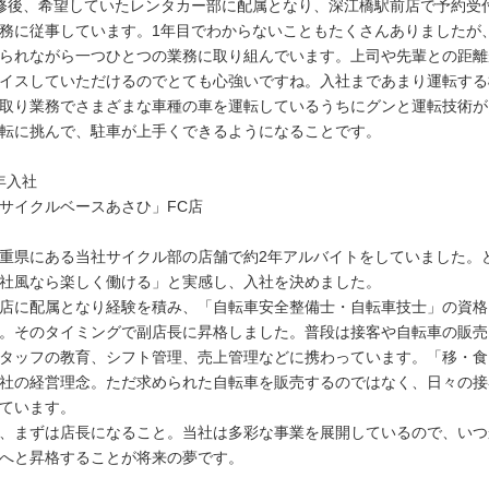
修後、希望していたレンタカー部に配属となり、深江橋駅前店で予約受
務に従事しています。1年目でわからないこともたくさんありましたが
られながら一つひとつの業務に取り組んでいます。上司や先輩との距離
イスしていただけるのでとても心強いですね。入社まであまり運転する
取り業務でさまざまな車種の車を運転しているうちにグンと運転技術が
転に挑んで、駐車が上手くできるようになることです。
0年入社
サイクルベースあさひ」FC店
重県にある当社サイクル部の店舗で約2年アルバイトをしていました。
社風なら楽しく働ける」と実感し、入社を決めました。
店に配属となり経験を積み、「自転車安全整備士・自転車技士」の資格
。そのタイミングで副店長に昇格しました。普段は接客や自転車の販売
タッフの教育、シフト管理、売上管理などに携わっています。「移・食
社の経営理念。ただ求められた自転車を販売するのではなく、日々の接
ています。
、まずは店長になること。当社は多彩な事業を展開しているので、いつ
へと昇格することが将来の夢です。