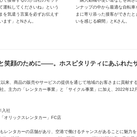
心で接客するのが当社のモット
「購入動機や使い道などを聞き
て運転してくださいね』という
ンナップの中から最適な自転車
まを気遣う言葉を必ずお伝えす
まに寄り添った接客ができたと
います」とNさん。
いを感じる瞬間」とKさん。
と笑顔のために――。ホスピタリティにあふれた
設立以来、商品の販売やサービスの提供を通じて地域のお客さまに貢献す
社。主力の「レンタカー事業」と「サイクル事業」に加え、2022年1
2年入社
「オリックスレンタカー」FC店
もレンタカーの店舗があり、空港で働けるチャンスがあることに魅力を