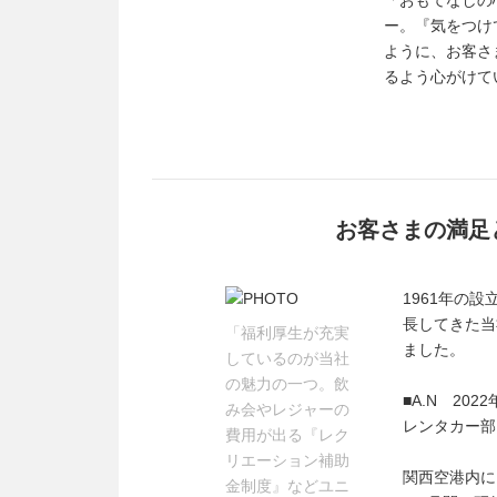
「おもてなしの
ー。『気をつけ
ように、お客さ
るよう心がけて
お客さまの満足
1961年の
長してきた当
「福利厚生が充実
ました。
しているのが当社
の魅力の一つ。飲
■A.N 202
み会やレジャーの
レンタカー部
費用が出る『レク
リエーション補助
関西空港内に
金制度』などユニ