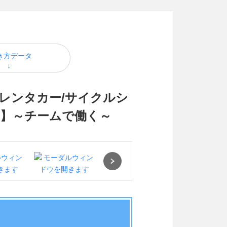
き方データ
】レンタカー/サイクルシ
上】～チームで働く～
Next