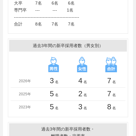
学、近畿大学、工学院大学、甲南大学、国士舘大学、駒
大卒 7名 6名 6名
澤大学、埼玉大学、埼玉工業大学、相模女子大学、滋賀
専門卒 --- --- 1名
県立大学、静岡大学、芝浦工業大学、湘南工科大学、駿
-------------------------------------------
河台大学、成蹊大学、専修大学、創価大学、第一工科大
合計 8名 7名 7名
学、大東文化大学、拓殖大学、玉川大学、千葉工業大
学、中央大学、筑波大学、帝京大学、帝京科学大学（山
梨）、帝京平成大学、電気通信大学、東海大学、東京学
過去3年間の新卒採用者数（男女別）
芸大学、東京経済大学、東京工科大学、東京工芸大学、
東京情報大学、東京電機大学、東京都市大学、東京都立
大学、東京農業大学、東京農工大学、東京薬科大学、東
京理科大学、同志社大学、東邦大学、東北大学、東洋大
学、常磐大学、豊橋技術科学大学、長岡技術科学大学、
3
4
7
2026年
名
名
名
新潟大学、日本大学、日本女子大学、日本文理大学、福
井大学、福岡工業大学、福島大学、法政大学、北海道科
5
2
7
2025年
名
名
名
学大学、北海道情報大学、松山大学、室蘭工業大学、明
治大学、明治学院大学、明星大学、山形大学、山梨大
5
3
8
2023年
名
名
名
学、横浜市立大学、立教大学、立正大学、立命館大学、
流通経済大学（茨城）、早稲田大学
＜短大・高専・専門学校＞
過去3年間の新卒採用者数・
麻生情報ビジネス専門学校、茨城工業高等専門学校、宇