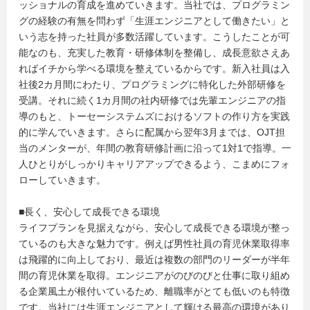
ッショナルの育成を進めていきます。当社では、プログラミン
グの経験の有無を問わず「生涯エンジニアとして働きたい」と
いう志を持った社員が多数活躍しています。こうしたことが可
能なのも、充実した教育・研修体制を整備し、成長意欲さえあ
ればイチから学べる環境を整えているからです。新入社員は入
社後2カ月間にわたり、プログラミングに特化した外部研修を
受講。それに続く1カ月間の社内研修では先輩エンジニアの指
導のもと、トーセーシステムズにおけるソフトの作り方を実践
的に学んでいきます。さらに配属から翌年3月までは、OJT担
当のメンターが、年間の教育研修計画に沿って1対1で指導。一
人ひとりがしっかりキャリアアップできるよう、こまめにフォ
ローしていきます。
■長く、安心して成長できる環境
ライフプランを見据えながら、安心して成長できる環境が整っ
ているのも大きな魅力です。例えば男性社員の育児休業取得率
は飛躍的に向上しており、最近は複数の部門のリーダーが半年
間の育児休業を取得。エンジニアがのびのびと仕事に取り組め
る企業風土が根付いているため、離職率がとても低いのも特徴
です。当社には生涯エンジニアとして輝ける最高の環境があり