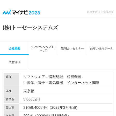
最終更新日：2026/8/4
(株)トーセーシステムズ
インターンシップ＆キ
会社概要
説明会・セミナー
前年の採用データ
ャリア
取材情報
ソフトウエア
情報処理
精密機器
業種
半導体・電子・電気機器
インターネット関連
東京都
本社
5,000万円
資本金
31億8,400万円（2025年3月実績)
売上高
209名（2026年4月1日時点）
従業員