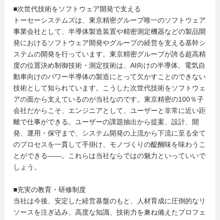
■次世代技術をソフトウェア開発で支える
トーセーシステムズは、東京精密グループ唯一のソフトウェア
事業会社として、半導体製造装置や精密測定機器などの製品開
発におけるソフトウェア開発やグループの経営を支える基幹シ
ステムの開発を行っています。東京精密グループが誇る超高精
度の位置決め制御技術・測定技術は、AI向けの半導体、電気自
動車向けのパワー半導体の製造にとって欠かすことのできない
技術として知られています。こうした次世代技術をソフトウェ
アの面から支えているのが当社なのです。東京精密の100％子
会社だからこそ、エンジニアとして、ユーザーと非常に近い距
離で仕事ができる。ユーザーの課題抽出から提案、設計、開
発、運用・保守まで、システム開発の上流から下流に至る全て
のプロセスを一貫して手掛け、モノづくりの醍醐味を味わうこ
とができる――。これらは当社ならではの魅力といっていいで
しょう。
■充実の教育・研修制度
当社は今後、安定した経営基盤のもと、人材育成に圧倒的なリ
ソースを注ぎ込み、高度な知識、技術力を兼ね備えたプロフェ