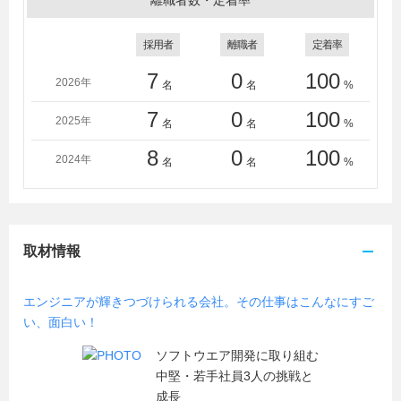
離職者数・定着率
都宮ビジネス電子専門学校、専門学校神田外語学院、呉
工業高等専門学校、情報科学専門学校、つくばビジネス
採用者
離職者
定着率
カレッジ専門学校、東京工科自動車大学校中野校、東京
デザインテクノロジーセンター専門学校、東京電子専門
7
0
100
2026年
名
名
%
学校、豊田工業高等専門学校、日本工学院専門学校、日
本工学院八王子専門学校、日本電子専門学校、ＨＡＬ東
7
0
100
2025年
名
名
%
京
8
0
100
（中国）上海交通大学/（韓国）東洋工業短期大学校
2024年
名
名
%
取材情報
エンジニアが輝きつづけられる会社。その仕事はこんなにすご
い、面白い！
ソフトウエア開発に取り組む
中堅・若手社員3人の挑戦と
成長