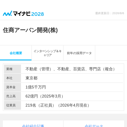
最終更新日：2026/8/6
住商アーバン開発(株)
インターンシップ＆キ
会社概要
前年の採用データ
ャリア
不動産（管理）
不動産
百貨店
専門店（複合）
業種
東京都
本社
1億5千万円
資本金
62億円（2025年3月）
売上高
219名（正社員）（2026年4月現在）
従業員
会社紹介記事
会社データ