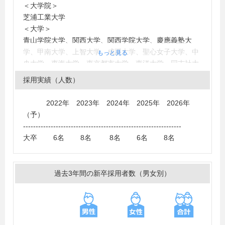
＜大学院＞
芝浦工業大学
＜大学＞
青山学院大学、関西大学、関西学院大学、慶應義塾大
学、甲南大学、上智大学、成蹊大学、聖心女子大学、中
もっと見る
央大学、東海大学、東京都市大学、東洋大学、同志社大
学、日本大学、フェリス女学院大学、法政大学、宮城大
採用実績（人数）
学、明治大学、立教大学、立命館大学、早稲田大学、千
葉大学、専修大学、高崎経済大学、北海道大学、大阪市
2022年 2023年 2024年 2025年 2026年
立大学、新潟大学、横浜市立大学、成城大学、明治学院
（予）
大学、東京都立大学、龍谷大学、桜美林大学、北星学園
---------------------------------------------------------------
大学
大卒 6名 8名 8名 6名 8名
過去3年間の新卒採用者数（男女別）