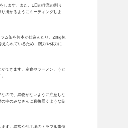
をします。また、1日の作業の割り
取り掛かるようにミーティングしま
ドラム缶を何本か仕込んだり、20kg包
考えられているため、腕力や体力に
とができます。定食やラーメン、うど
す。
品なので、異物がないように注意しな
世の中のみなさんに直接届くような錠
します。異常や他工場のトラブル事例