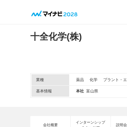
十全化学(株)
業種
薬品
化学
プラント・エ
基本情報
本社
富山県
インターンシップ
会社概要
説明会