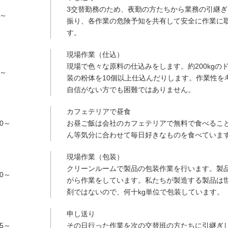
3交替勤務のため、夜勤の方たちから業務の引継ぎ
5～
振り、各作業の危険予知を共有して安全に作業に
す。
現場作業（仕込）
現場で色々な原料の仕込みをします。約200kgの
0～
装の粉体を10個以上仕込んだりします。作業性を
自信がない方でも困難ではありません。
カフェテリアで昼食
00～
お昼ご飯は会社のカフェテリアで無料で食べるこ
ん等気分に合わせて毎日好きなものを食べていま
現場作業（包装）
クリーンルームで製品の包装作業を行います。製
00～
がら作業をしています。私たちが製造する製品は
剤ではないので、何十kg単位で包装しています。
申し送り
15～
その日行った作業を次の交替班の方たちに引継ぎ