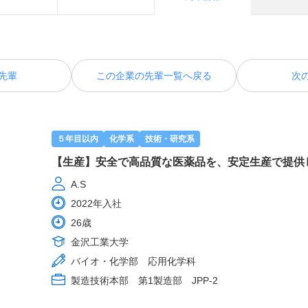
先輩
この企業の先輩一覧へ戻る
次
５年目以内
化学系
技術・研究系
【生産】安全で高品質な医薬品を、安定生産で提供
A.S
2022年入社
26歳
金沢工業大学
バイオ・化学部 応用化学科
製造技術本部 第1製造部 JPP-2