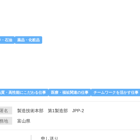
学・石油
薬品・化粧品
品質・高性能にこだわる仕事
医療・福祉関連の仕事
チームワークを活かす仕事
署名
製造技術本部 第1製造部 JPP-2
務地
富山県
申し送り