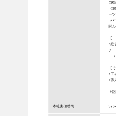
自動
○自
ーツ
○パ
関わ
【一
○総
チ・
（産
【そ
○工
○張
上記
本社郵便番号
376