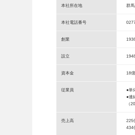
本社所在地
群馬
本社電話番号
027
創業
19
設立
19
資本金
18億
従業員
●単
●連
（2
売上高
22
43