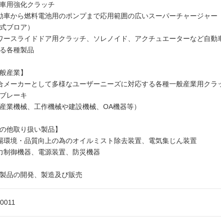
車用強化クラッチ
動車から燃料電池用のポンプまで応用範囲の広いスーパーチャージャー
式ブロア）
ワースライドドア用クラッチ、ソレノイド、アクチュエーターなど自動
る各種製品
般産業】
合メーカーとして多様なユーザーニーズに対応する各種一般産業用クラ
ブレーキ
業機械、工作機械や建設機械、OA機器等）
の他取り扱い製品】
場環境・品質向上の為のオイルミスト除去装置、電気集じん装置
力制御機器、電源装置、防災機器
製品の開発、製造及び販売
-0011