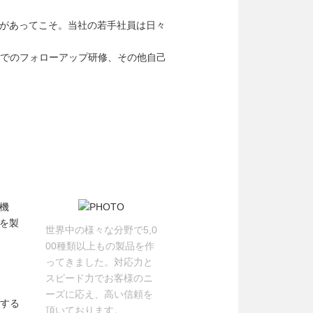
があってこそ。当社の若手社員は日々
までのフォローアップ研修、その他自己
機
を製
世界中の様々な分野で5,0
00種類以上もの製品を作
ってきました。対応力と
スピード力でお客様のニ
ーズに応え、高い信頼を
スする
頂いております。