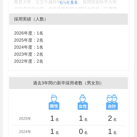
教育大学、公立千歳科学技術大学、長岡技術科学大学、
もっと見る
北海道科学大学、北海道職業能力開発大学校（応用課
程）、北海学園大学、東京工科大学、東京電機大学、東
採用実績（人数）
北工業大学、千葉工業大学、八戸工業大学、東海大学
＜短大・高専・専門学校＞
2026年度：1名
札幌科学技術専門学校、北海道職業能力開発大学校（専
2025年度：2名
門課程）、日本工学院専門学校、釧路工業高等専門学
2024年度：1名
校、旭川工業高等専門学校、苫小牧工業高等専門学校、
2023年度：2名
大原簿記情報専門学校札幌校
2022年度：2名
過去3年間の新卒採用者数（男女別）
1
1
2
2025年
名
名
名
1
0
1
2024年
名
名
名