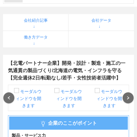
会社紹介記事
会社データ
働き方データ
【北電パートナー企業】開発・設計・製造・施工の一
気通貫の製品づくり/北海道の電気・インフラを守る
【完全週休2日/転勤なし/若手・女性技術者活躍中】
Previous
Next
企業のここがポイント
製品・サービス力